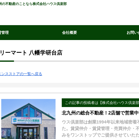
九州の不動産のことなら株式会社ハウス倶楽部
貸管理
会社概要
お問い
リーマート 八幡学研台店
エンスストアの一覧へ戻る
この記事の投稿者は【株式会社ハウス倶楽
北九州の総合不動産！2店舗で営業
ウス倶楽部は創業1994年以来地域密
た。賃貸仲介・賃貸管理・売買仲介・
みをワンストップでご提供させていた