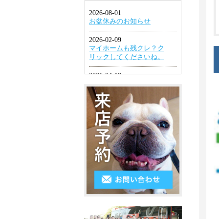
1LDK
ン
円
幡
グ
2K・
以
東
2DK・
エ
下
区
2LDK
ア
４
小
コ
3K・
万
倉
ン
3DK・
円
北
3LDK
シ
～
区
ス
4K
５
小
テ
以
万
倉
ム
上
円
南
キ
５
区
ッ
万
遠
チ