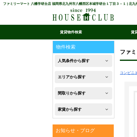
ファミリーマート 八幡学研台店 福岡県北九州市八幡西区本城学研台１丁目３－１ | 北
賃貸物件検索
賃
マイ条件リスト
お気に入り
条件検索
閲覧履歴
物件検索
ファミ
人気条件から探す
コンビニ
新
エリアから探す
築
八
間取りから探す
フ
幡
1R・
ロ
家賃から探す
西
1K・
ー
区
４
1DK・
リ
お知らせ・ブログ
万
八