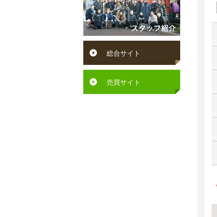
円
賀
ン
～
町
ペ
６
水
ッ
総合サイト
万
巻
ト
円
町
可
売買サイト
６
芦
駅
万
屋
徒
円
町
歩
～
岡
10
７
垣
分
万
町
以
円
若
内
７