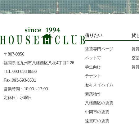
借りたい
貸
賃貸専門ページ
賃
〒807-0856
ペット可
空
福岡県北九州市八幡西区八枝4丁目2-26
学生向け
賃
TEL.093-693-8550
テナント
Fax.093-693-8501
セキスイハイム
営業時間：10:00～17:00
新築物件
定休日：水曜日
八幡西区の賃貸
中間市の賃貸
遠賀町の賃貸