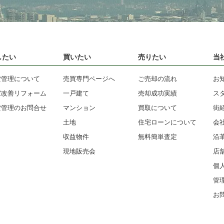
したい
買いたい
売りたい
当
貸管理について
売買専門ページへ
ご売却の流れ
お
室改善リフォーム
一戸建て
売却成功実績
ス
貸管理のお問合せ
マンション
買取について
街
土地
住宅ローンについて
会
収益物件
無料簡単査定
沿
現地販売会
店
個
管
お