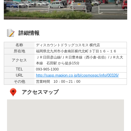
詳細情報
名称
ディスカウントドラッグコスモス 横代店
所在地
福岡県北九州市小倉南区横代北町３丁目１６－１６
ＪＲ日田彦山線/ＪＲ日豊本線（西小倉-佐伯）/ＪＲ久大
アクセス
本線 石田駅 から徒歩15分
TEL
093-965-1300
URL
http://sasp.mapion.co.jp/b/cosmospc/info/00326/
その他
営業時間 10：00～21：00
アクセスマップ