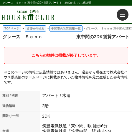
グレース Ｓｅｎｎ 東中間の2DK賃貸アパート！｜株式会社ハウス倶楽部
TOPページ
賃貸物件検索
中間市の賃貸情報一覧
グレース Ｓｅｎｎ 東中間の2D
グレース Ｓｅｎｎ
東中間の2DK賃貸アパート
こちらの物件は掲載が終了しています。
※このページの情報は広告情報ではありません。過去から現在まで株式会社ハ
ウス倶楽部のホームぺージに掲載されていた物件情報を元に生成した参考情報
です。
アパート / 木造
種別 / 構造
2階
建物階建
2DK
間取り一例
筑豊電気鉄道「東中間」駅 徒歩6分
筑豊電気鉄道「筑豊中間」駅 徒歩9分
交通