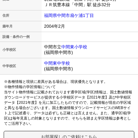
ＪＲ筑豊本線「中間」駅 徒歩32分
福岡県中間市扇ケ浦1丁目
住所
2004年2月
築年月
設備・条件の一例
中間市立
中間東小学校
小学校区
(福岡県中間市)
中間東中学校
中学校区
(福岡県中間市)
※各種情報と現状に差異がある場合は、現状優先となります。
※物件情報の学区情報について
当サイト物件情報に記載されております通学区域(学区)情報は、国土数値情報
ダウンロードサービスが提供する小学校区データ【2021年度】及び中学校区
データ【2021年度】を元に加工したものですので、記載情報が現在の学区域
と異なる場合がございます。国土数値情報ダウンロードサービスのWEBサイ
ト上で記述通り、データは必ずしも正確とは言えません。また、通学区域(学
区)は毎年見直しの対象となりますので、そちらを踏まえ学区情報は参考とし
てご活用下さい。
お部屋探しのご依頼はこちら