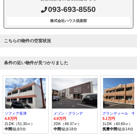
093-693-8550
株式会社ハウス倶楽部
こちらの物件の空室状況
条件の近い物件が見つかりました
ソフィア長津
メゾン・グランデ
グランディール 中
4.9万円
4.9万円
5.1万円
2LDK（51.30㎡）
2DK（48.37㎡）
1LDK（40.60㎡）
中間
/徒歩5分
中間
/徒歩18分
筑豊中間
/徒歩14分