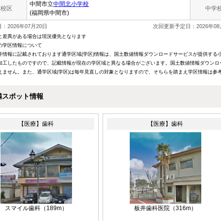
中間市立
中間北小学校
学校区
中学
(福岡県中間市)
：2026年07月20日
次回更新予定日：2026年08
と差異がある場合は現況優先となります
の学区情報について
件情報に記載されております通学区域(学区)情報は、国土数値情報ダウンロードサービスが提供する小学
加工したものですので、記載情報が現在の学区域と異なる場合がございます。国土数値情報ダウンロ
えません。また、通学区域(学区)は毎年見直しの対象となりますので、そちらを踏まえ学区情報は参
隣スポット情報
【医療】歯科
【医療】歯科
スマイル歯科
（189m）
板井歯科医院
（316m）