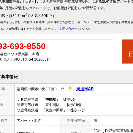
県中間市中央3丁目8－15【ＪＲ筑豊本線 中間駅徒歩6分】にある2DK賃貸アパート
96年1月築の2階建てのアパートで、お部屋は2階建ての2階部分です。
2
広さは39.74ｍ
で人気の2DKです。
屋のもっと詳しい内容や入居時期、諸条件のご相談など、ホームページには掲載が間に合わず載せ
ることが御座いましたらお気軽にメールにて
お問い合わせ
ください。
93-693-8550
会社ハウス倶楽部 本店
い合わせNO：RHS-F20260314
件基本情報
周辺MAP
在地
福岡県中間市中央3丁目8－15
ＪＲ筑豊本線
「中間駅」
徒歩6分
通
筑豊電気鉄道 「東中間駅」 徒歩19分
筑豊電気鉄道 「筑豊中間駅」 徒歩22分
/ 構造
アパート / 木造
主要採光面
南
2DK（ DK7畳/洋室6畳/