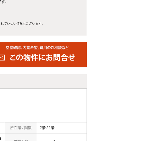
です。
きれていない情報もございます。
所在階 / 階数
2階 / 2階
和
2