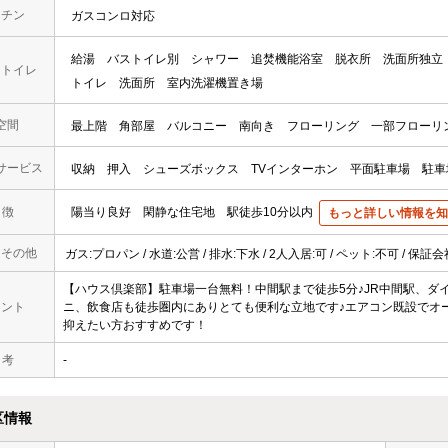
ッチン
ガスコンロ対応
給湯
バストイレ別
シャワー
追焚機能浴室
脱衣所
洗面所独立
・トイレ
トイレ
洗面所
室内洗濯機置き場
空間
最上階
角部屋
バルコニー
南向き
フローリング
一部フローリ
サービス
収納
押入
シューズボックス
TVインターホン
平面駐車場
駐車
 徴
陽当り良好
閑静な住宅地
駅徒歩10分以内
もっと詳しい情報を知
・その他
ガス:プロパン / 水道:公営 / 排水:下水 / 2人入居:可 / ペット:不可 / 保証
【ハウス倶楽部】駐車場一台無料！中間駅まで徒歩5分♪JR中間駅、ダ
メント
ニ、飲食店も徒歩圏内にありとても便利な立地です♪エアコン既設でオ
抑えたい方おすすめです！
 考
-
区情報