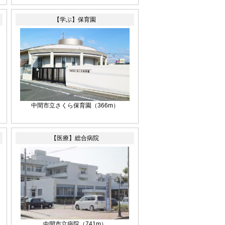
【学ぶ】保育園
中間市立さくら保育園
（366m）
【医療】総合病院
中間市立病院
（741m）