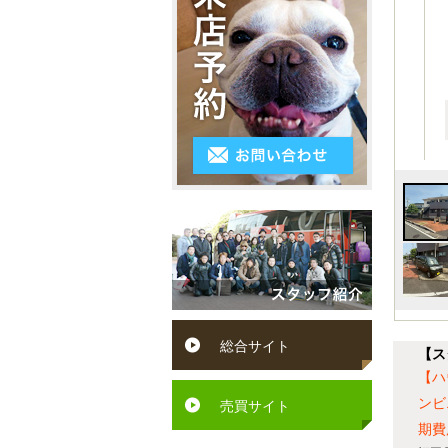
3LDK
シ
～
区
ス
4K
５
小
テ
以
万
倉
ム
上
円
南
キ
５
区
ッ
万
遠
チ
円
賀
ン
～
町
ペ
６
水
ッ
総合サイト
万
【ス
巻
ト
【ハ
円
町
ンビ
可
売買サイト
６
期費
芦
駅