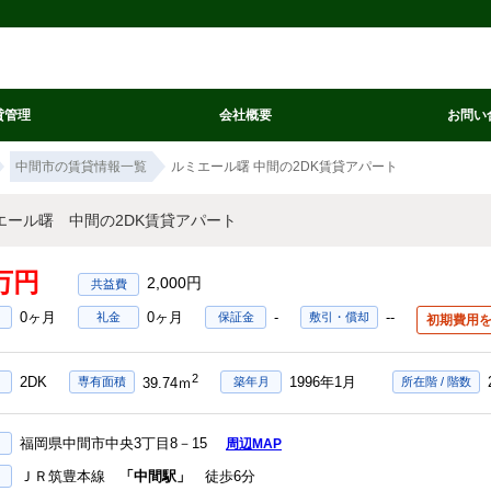
貸管理
会社概要
お問い
中間市の賃貸情報一覧
ルミエール曙 中間の2DK賃貸アパート
エール曙 中間の2DK賃貸アパート
9万円
2,000円
0ヶ月
0ヶ月
-
--
礼金
保証金
敷引・償却
初期費用
2
2DK
1996年1月
専有面積
築年月
所在階 / 階数
39.74ｍ
福岡県中間市中央3丁目8－15
周辺MAP
ＪＲ筑豊本線
「中間駅」
徒歩6分