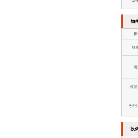
築
方
イ
８
市
レ
万
物
門
別
円
損
司
2
～
区
駐
階
９
以
万
現
上
円
オ
９
保証
ー
万
ト
円
その
ロ
～
ッ
１
設
ク
０