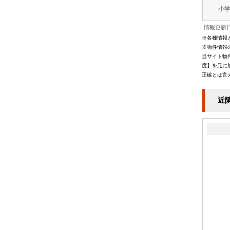
小
情報更新日
※各種情報
※物件情報
当サイト物
度】を元に
正確とは言
近