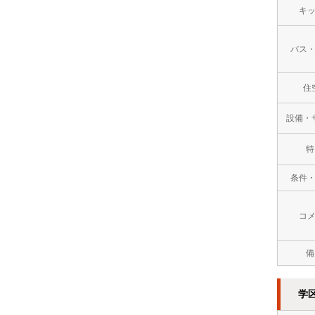
キ
万
円
バス
１
住
０
設備・
万
円
特
以
条件
上
コ
備
学