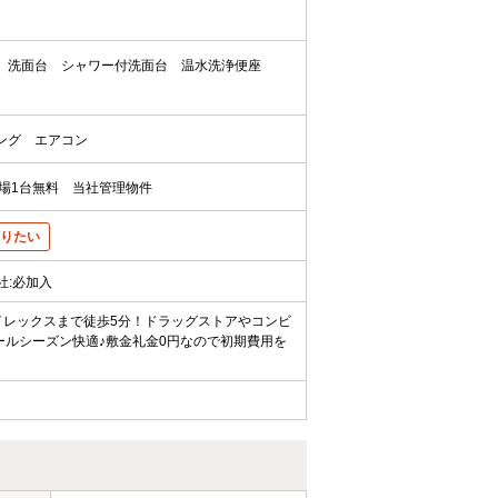
洗面台
シャワー付洗面台
温水洗浄便座
ング
エアコン
場1台無料
当社管理物件
りたい
会社:必加入
イレックスまで徒歩5分！ドラッグストアやコンビ
ールシーズン快適♪敷金礼金0円なので初期費用を