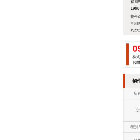
福岡
万
屋
19
徒
円
町
物件の
歩
※お部
～
岡
気にな
10
７
垣
分
万
0
町
以
円
株式
お問
若
内
７
松
ロ
万
物
区
フ
円
所
中
ト
～
間
交
バ
８
市
ス
万
種別 
直
ト
円