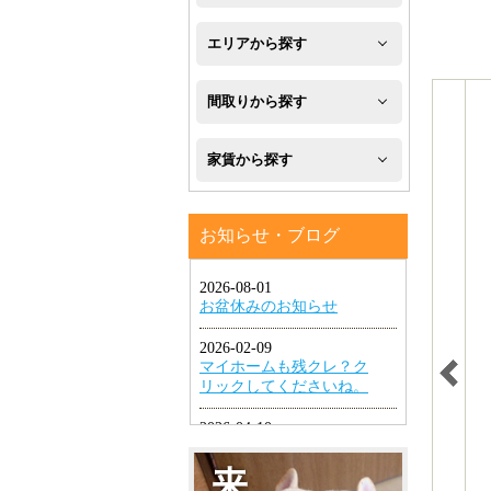
新
エリアから探す
築
八
間取りから探す
フ
幡
1R・
ロ
家賃から探す
西
1K・
ー
区
４
1DK・
リ
お知らせ・ブログ
万
八
1LDK
ン
円
幡
グ
2K・
以
東
2DK・
エ
下
区
2LDK
ア
４
小
コ
3K・
万
倉
ン
3DK・
円
北