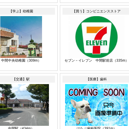
【学ぶ】幼稚園
【買う】コンビニエンスストア
中間中央幼稚園
（309m）
セブン－イレブン 中間駅前店
（335m）
【交通】駅
【医療】歯科
中間駅
（434m）
はたぶ歯科医院
（391m）