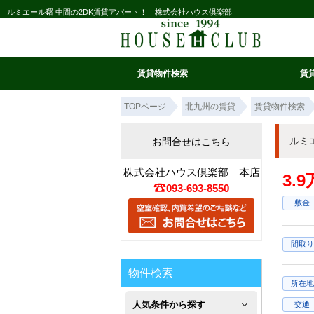
ルミエール曙 中間の2DK賃貸アパート！｜株式会社ハウス倶楽部
賃貸物件検索
賃
マイ条件リスト
お気に入り
条件検索
閲覧履歴
TOPページ
北九州の賃貸
賃貸物件検索
ルミ
お問合せはこちら
株式会社ハウス倶楽部 本店
3.
093-693-8550
敷金
間取り
物件検索
所在地
人気条件から探す
交通