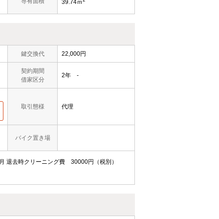
専有面積
39.74ｍ
鍵交換代
22,000円
契約期間
2年 -
借家区分
取引態様
代理
バイク置き場
月
退去時クリーニング費 30000円（税別）