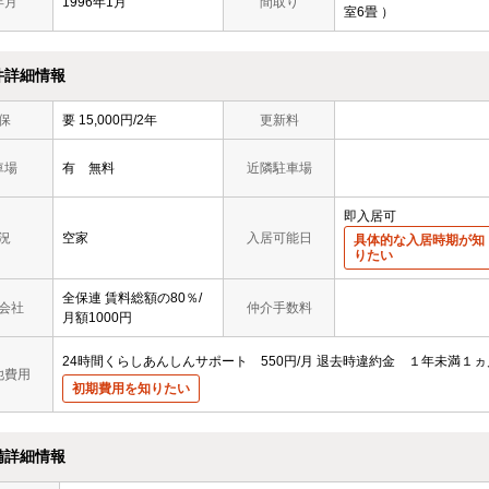
年月
1996年1月
間取り
室6畳 ）
件詳細情報
保
要 15,000円/2年
更新料
車場
有 無料
近隣駐車場
即入居可
況
空家
入居可能日
具体的な入居時期が知
りたい
全保連 賃料総額の80％/
会社
仲介手数料
月額1000円
24時間くらしあんしんサポート 550円/月
退去時違約金 １年未満１ヵ
他費用
初期費用を知りたい
備詳細情報