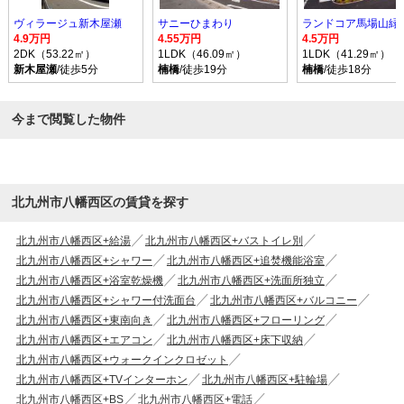
ヴィラージュ新木屋瀬
サニーひまわり
ランドコア馬場山緑
4.9万円
4.55万円
4.5万円
2DK（53.22㎡）
1LDK（46.09㎡）
1LDK（41.29㎡）
新木屋瀬
/徒歩5分
楠橋
/徒歩19分
楠橋
/徒歩18分
今まで閲覧した物件
北九州市八幡西区の賃貸を探す
北九州市八幡西区+給湯
北九州市八幡西区+バストイレ別
北九州市八幡西区+シャワー
北九州市八幡西区+追焚機能浴室
北九州市八幡西区+浴室乾燥機
北九州市八幡西区+洗面所独立
北九州市八幡西区+シャワー付洗面台
北九州市八幡西区+バルコニー
北九州市八幡西区+東南向き
北九州市八幡西区+フローリング
北九州市八幡西区+エアコン
北九州市八幡西区+床下収納
北九州市八幡西区+ウォークインクロゼット
北九州市八幡西区+TVインターホン
北九州市八幡西区+駐輪場
北九州市八幡西区+BS
北九州市八幡西区+電話