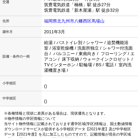
交通
筑豊電気鉄道「楠橋」駅 徒歩27分
筑豊電気鉄道「新木屋瀬」駅 徒歩32分
福岡県北九州市八幡西区馬場山
住所
2011年3月
築年月
給湯 / バストイレ別 / シャワー / 追焚機能浴
室 / 浴室乾燥機 / 洗面所独立 / シャワー付洗面
台 / バルコニー / 東南向き / フローリング / エ
設備・条件の一例
アコン / 床下収納 / ウォークインクロゼット /
TVインターホン / 駐輪場 / BS / 電話 / 室内洗
濯機置き場 /
小学校区
()
中学校区
()
※各種情報と現状に差異がある場合は、現状優先となります。
※物件情報の学区情報について
当サイト物件情報に記載されております通学区域(学区)情報は、国土数値情報
ダウンロードサービスが提供する小学校区データ【2021年度】及び中学校区
データ【2021年度】を元に加工したものですので、記載情報が現在の学区域