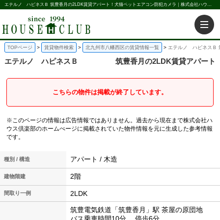
エテルノ ハピネスＢ 筑豊香月の2LDK賃貸アパート！犬猫ペットエアコン防犯カメラ｜株式会社ハウス倶楽部
TOPページ
賃貸物件検索
北九州市八幡西区の賃貸情報一覧
エテルノ ハピネスＢ 
エテルノ ハピネスＢ
筑豊香月の2LDK賃貸アパート
こちらの物件は掲載が終了しています。
※このページの情報は広告情報ではありません。過去から現在まで株式会社ハ
ウス倶楽部のホームぺージに掲載されていた物件情報を元に生成した参考情報
です。
アパート / 木造
種別 / 構造
2階
建物階建
2LDK
間取り一例
筑豊電気鉄道「筑豊香月」駅 茶屋の原団地
バス乗車時間10分 停歩6分