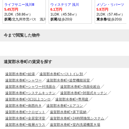
ライフサニー浅川Ⅲ
ウィステリア 浅川
メゾン・リバーツ
5.45万円
6.1万円
5.9万円
2LDK（58.86㎡）
1LDK（45.58㎡）
2LDK（57.46㎡）
折尾
/北九州市営バス 浅川交差点 バス乗車時間9分 停歩3分
折尾
/徒歩20分
東水巻
/徒歩20分
今まで閲覧した物件
遠賀郡水巻町の賃貸を探す
遠賀郡水巻町+給湯
遠賀郡水巻町+バストイレ別
遠賀郡水巻町+シャワー
遠賀郡水巻町+追焚機能浴室
遠賀郡水巻町+シャワー付洗面台
遠賀郡水巻町+洗面化粧台
遠賀郡水巻町+システムキッチン
遠賀郡水巻町+対面式キッチン
遠賀郡水巻町+3口以上コンロ
遠賀郡水巻町+専用庭
遠賀郡水巻町+南西向き
遠賀郡水巻町+エアコン
遠賀郡水巻町+クロゼット
遠賀郡水巻町+床下収納
遠賀郡水巻町+全居室洋室
遠賀郡水巻町+24時間換気システム
遠賀郡水巻町+複層ガラス
遠賀郡水巻町+室内洗濯機置き場