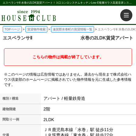
エスペランサⅡ 水巻の2LDK賃貸アパート！３口コンロシステムキッチンLow-E複層ガラス高遮音床システムエアコン｜株式会社ハウス倶楽部
TOPページ
賃貸物件検索
遠賀郡水巻町の賃貸情報一覧
エスペランサⅡ 水巻の2LD
エスペランサⅡ
水巻の2LDK賃貸アパート
こちらの物件は掲載が終了しています。
※このページの情報は広告情報ではありません。過去から現在まで株式会社ハ
ウス倶楽部のホームぺージに掲載されていた物件情報を元に生成した参考情報
です。
アパート / 軽量鉄骨造
種別 / 構造
2階
建物階建
2LDK
間取り一例
ＪＲ鹿児島本線「水巻」駅 徒歩11分
ＪＲ筑豊本線「東水巻」駅 徒歩27分
交通