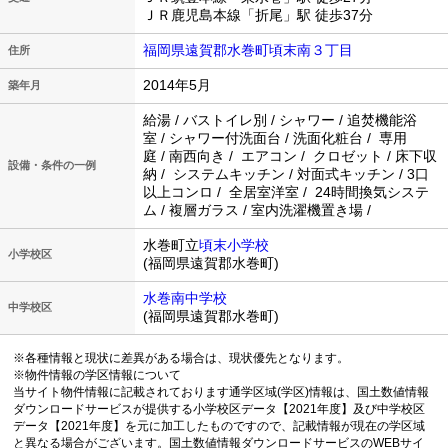
ＪＲ鹿児島本線「折尾」駅 徒歩37分
福岡県遠賀郡水巻町頃末南３丁目
住所
2014年5月
築年月
給湯 / バストイレ別 / シャワー / 追焚機能浴
室 / シャワー付洗面台 / 洗面化粧台 / 専用
庭 / 南西向き / エアコン / クロゼット / 床下収
設備・条件の一例
納 / システムキッチン / 対面式キッチン / 3口
以上コンロ / 全居室洋室 / 24時間換気システ
ム / 複層ガラス / 室内洗濯機置き場 /
水巻町立
頃末小学校
小学校区
(福岡県遠賀郡水巻町)
水巻南中学校
中学校区
(福岡県遠賀郡水巻町)
※各種情報と現状に差異がある場合は、現状優先となります。
※物件情報の学区情報について
当サイト物件情報に記載されております通学区域(学区)情報は、国土数値情報
ダウンロードサービスが提供する小学校区データ【2021年度】及び中学校区
データ【2021年度】を元に加工したものですので、記載情報が現在の学区域
と異なる場合がございます。国土数値情報ダウンロードサービスのWEBサイ