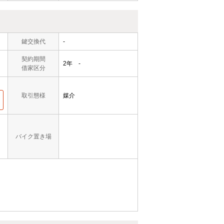
鍵交換代
-
契約期間
2年 -
借家区分
取引態様
媒介
バイク置き場