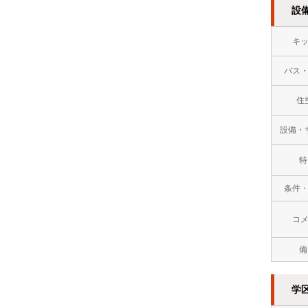
設
万
キ
円
バス
１
０
住
万
設備・
円
特
以
条件
上
コ
備
学