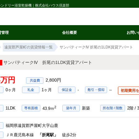
フレンドリー浴室乾燥機｜株式会社ハウス倶楽部
貸管理
会社概要
お問い
遠賀郡芦屋町の賃貸情報一覧
サンパティークⅣ 折尾の1LDK賃貸アパート
サンパティークⅣ 折尾の1LDK賃貸アパート
65万円
2,800円
0ヶ月
1ヶ月
-
--
礼金
保証金
敷引・償却
初期費用
2
1LDK
新築
2階 / 
専有面積
築年月
所在階 / 階数
43.9ｍ
福岡県遠賀郡芦屋町大字山鹿
ＪＲ鹿児島本線
「折尾駅」
徒歩2分