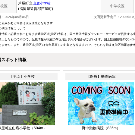
芦屋町立
山鹿小学校
学校区
中学校区
(福岡県遠賀郡芦屋町)
：2026年08月06日
次回更新予定日：2026年08
と差異がある場合は現況優先となります
の学区情報について
件情報に記載されております通学区域(学区)情報は、国土数値情報ダウンロードサービスが提供する小学
加工したものですので、記載情報が現在の学区域と異なる場合がございます。国土数値情報ダウンロ
えません。また、通学区域(学区)は毎年見直しの対象となりますので、そちらを踏まえ学区情報は参
隣スポット情報
【学ぶ】小学校
【医療】動物病院
芦屋町立山鹿小学校
（604m）
野中動物病院
（836m）