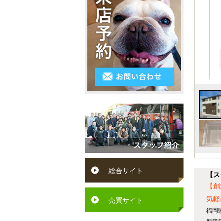
3LDK
シ
～
区
ス
4K
５
小
テ
以
万
倉
ム
上
円
南
キ
５
区
ッ
万
遠
チ
円
賀
ン
～
町
ペ
６
水
ッ
総合サイト
万
【ス
巻
ト
【創
円
町
気軽
可
売買サイト
６
福岡
芦
駅