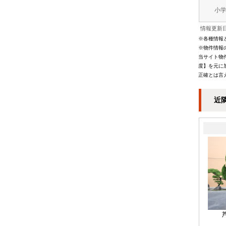
小
情報更新日
※各種情報
※物件情報
当サイト物
度】を元に
正確とは言
近