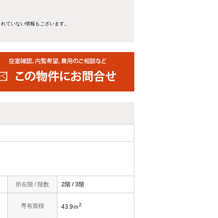
きれていない情報もございます。
所在階 / 階数
2階 / 3階
2
専有面積
43.9ｍ