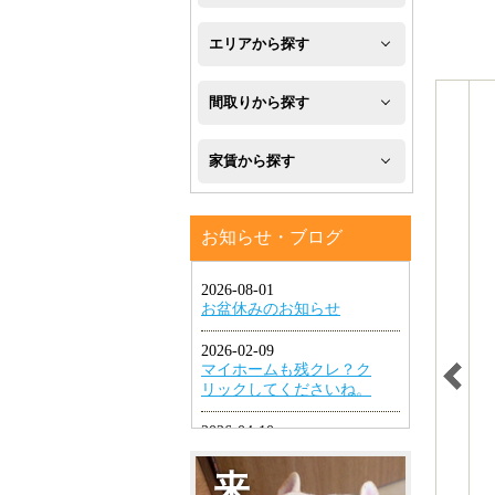
新
エリアから探す
築
八
間取りから探す
フ
幡
1R・
ロ
家賃から探す
西
1K・
ー
区
４
1DK・
リ
お知らせ・ブログ
万
八
1LDK
ン
円
幡
グ
2K・
以
東
2DK・
エ
下
区
2LDK
ア
４
小
コ
3K・
万
倉
ン
3DK・
円
北