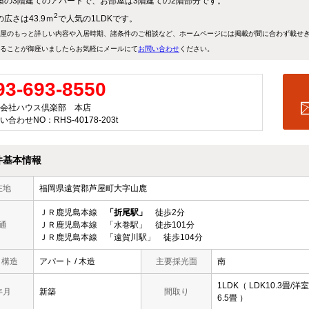
築の3階建てのアパートで、お部屋は3階建ての2階部分です。
2
広さは43.9ｍ
で人気の1LDKです。
屋のもっと詳しい内容や入居時期、諸条件のご相談など、ホームページには掲載が間に合わず載せ
ることが御座いましたらお気軽にメールにて
お問い合わせ
ください。
93-693-8550
会社ハウス倶楽部 本店
い合わせNO：RHS-40178-203t
件基本情報
在地
福岡県遠賀郡芦屋町大字山鹿
ＪＲ鹿児島本線
「折尾駅」
徒歩2分
通
ＪＲ鹿児島本線 「水巻駅」 徒歩101分
ＪＲ鹿児島本線 「遠賀川駅」 徒歩104分
/ 構造
アパート / 木造
主要採光面
南
1LDK（ LDK10.3畳/洋室
年月
新築
間取り
6.5畳 ）