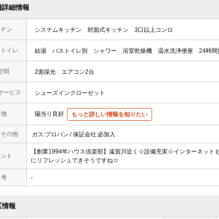
備詳細情報
ッチン
システムキッチン
対面式キッチン
3口以上コンロ
・トイレ
給湯
バストイレ別
シャワー
浴室乾燥機
温水洗浄便座
24時
空間
2面採光
エアコン2台
サービス
シューズインクローゼット
 徴
陽当り良好
もっと詳しい情報を知りたい
・その他
ガス:プロパン / 保証会社:必加入
【創業1994年ハウス倶楽部】遠賀川近く☆設備充実☆インターネット
メント
にリフレッシュできそうですね☆
 考
-
区情報