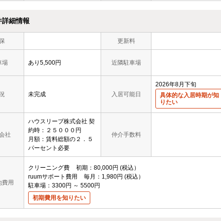
件詳細情報
保
更新料
車場
あり5,500円
近隣駐車場
2026年8月下旬
況
未完成
入居可能日
具体的な入居時期が知
りたい
ハウスリーブ株式会社 契
約時：２５０００円
会社
仲介手数料
月額：賃料総額の２．５
パーセント必要
クリーニング費
初期
80,000円
税込
ruumサポート費用
毎月
1,980円
税込
他費用
駐車場：3300円 ～ 5500円
初期費用を知りたい