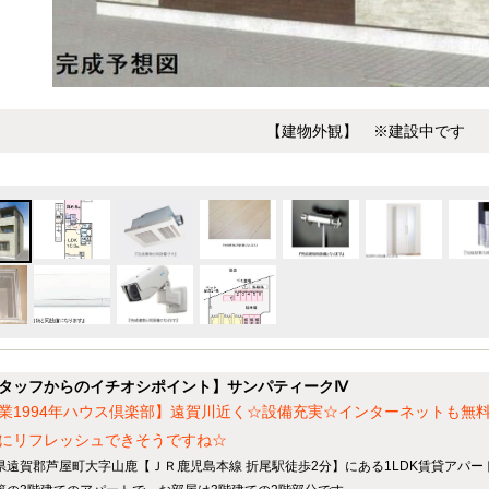
【建物外観】 ※建設中です
タッフからのイチオシポイント】サンパティークⅣ
業1994年ハウス倶楽部】遠賀川近く☆設備充実☆インターネットも無
にリフレッシュできそうですね☆
県遠賀郡芦屋町大字山鹿【ＪＲ鹿児島本線 折尾駅徒歩2分】にある1LDK賃貸アパー