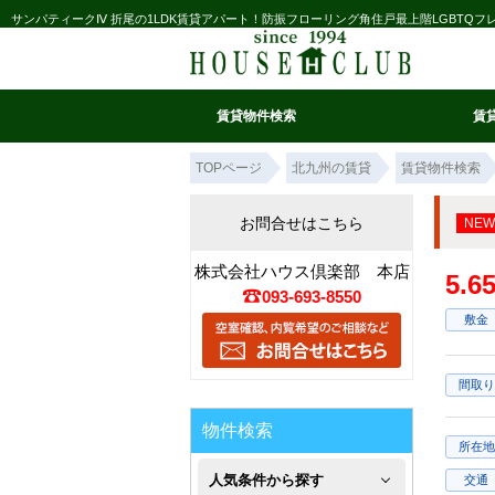
サンパティークⅣ 折尾の1LDK賃貸アパート！防振フローリング角住戸最上階LGBTQ
賃貸物件検索
賃
マイ条件リスト
お気に入り
条件検索
閲覧履歴
TOPページ
北九州の賃貸
賃貸物件検索
お問合せはこちら
NEW
株式会社ハウス倶楽部 本店
5.
093-693-8550
敷金
間取り
物件検索
所在地
人気条件から探す
交通