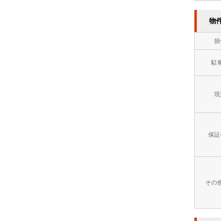
方
イ
８
市
物
レ
万
門
別
損
円
司
2
～
駐
区
階
９
以
現
万
上
円
オ
９
保証
ー
万
ト
円
ロ
その
～
ッ
１
ク
０