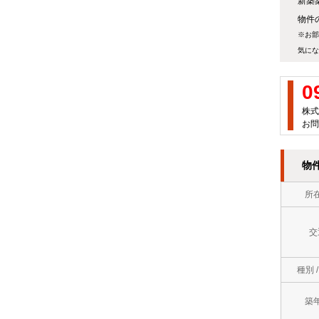
新築
万
屋
物件の
徒
円
※お部
町
歩
気にな
～
岡
10
７
0
垣
分
万
株式
町
以
お問
円
若
内
７
物
松
ロ
万
区
所
フ
円
中
ト
～
交
間
バ
８
種別 
市
ス
万
直
築
ト
円