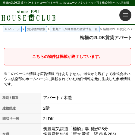
楠橋の2LDK賃貸アパート！クローゼットテラスバルコニーメゾネットペット可｜株式会社ハウス倶楽部
TOPページ
賃貸物件検索
北九州市八幡西区の賃貸情報一覧
楠橋の2LDK賃貸アパ
楠橋の2LDK賃貸アパート
こちらの物件は掲載が終了しています。
※このページの情報は広告情報ではありません。過去から現在まで株式会社ハ
ウス倶楽部のホームぺージに掲載されていた物件情報を元に生成した参考情報
です。
アパート / 木造
種別 / 構造
2階
建物階建
2LDK
間取り一例
筑豊電気鉄道「楠橋」駅 徒歩25分
筑豊電気鉄道「新木屋瀬」駅 徒歩28分
交通