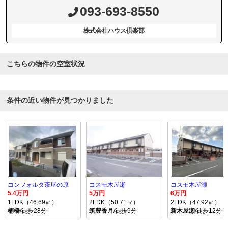
093-693-8550
株式会社ハウス倶楽部
こちらの物件の空室状況
条件の近い物件が見つかりました
コンフォルタ茶屋の原
コスモ木屋瀬
コスモ木屋瀬
5.4万円
5万円
6万円
1LDK（46.69㎡）
2LDK（50.71㎡）
2LDK（47.92㎡）
楠橋
/徒歩28分
筑豊香月
/徒歩9分
新木屋瀬
/徒歩12分