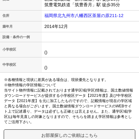
筑豊電気鉄道「筑豊香月」駅 徒歩35分
福岡県北九州市八幡西区茶屋の原211-12
住所
2014年12月
築年月
設備・条件の一例
小学校区
()
中学校区
()
※各種情報と現状に差異がある場合は、現状優先となります。
※物件情報の学区情報について
当サイト物件情報に記載されております通学区域(学区)情報は、国土数値情報
ダウンロードサービスが提供する小学校区データ【2021年度】及び中学校区
データ【2021年度】を元に加工したものですので、記載情報が現在の学区域
と異なる場合がございます。国土数値情報ダウンロードサービスのWEBサイ
ト上で記述通り、データは必ずしも正確とは言えません。また、通学区域(学
区)は毎年見直しの対象となりますので、そちらを踏まえ学区情報は参考とし
てご活用下さい。
お部屋探しのご依頼はこちら