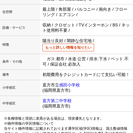
最上階 / 角部屋 / バルコニー / 南向き / フロー
住空間
リング / エアコン /
収納 / クロゼット / TVインターホン / BS / ネッ
設備・サービス
ト使用料不要 /
陽当り良好 / 閑静な住宅地 /
特徴
もっと詳しい情報を知りたい
ガス:都市 / 水道:公営 / 排水:下水 / ペット:不
条件・その他
可 / 保証会社:必加入
初期費用をクレジットカードにて支払い可能！
備考
直方市立
感田小学校
小学校区
(福岡県直方市)
直方第二中学校
中学校区
(福岡県直方市)
※各種情報と現状に差異がある場合は、現状優先となります。
※物件情報の学区情報について
当サイト物件情報に記載されております通学区域(学区)情報は、国土数値情報