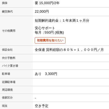
要 15,000円/2年
損保
22,000円
鍵交換代
短期解約違約金：１年未満１ヶ月分
安心サポート
その他費用
毎月
550円
税無
初期費用を知りたい
全保連 賃料総額の８０％＋１，０００円／月
保証会社
仲介手数料
バイク置き場
あり 3,300円
駐車場
近隣駐車場
周辺環境
-
借家区分
空き予定
現況