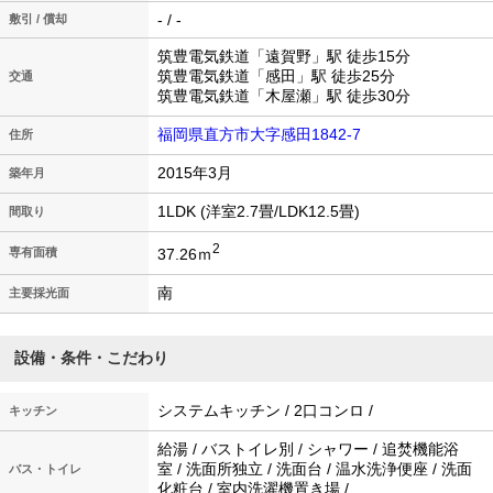
- / -
敷引 / 償却
筑豊電気鉄道「遠賀野」駅 徒歩15分
筑豊電気鉄道「感田」駅 徒歩25分
交通
筑豊電気鉄道「木屋瀬」駅 徒歩30分
福岡県直方市大字感田1842-7
住所
2015年3月
築年月
1LDK (洋室2.7畳/LDK12.5畳)
間取り
2
37.26ｍ
専有面積
南
主要採光面
設備・条件・こだわり
システムキッチン / 2口コンロ /
キッチン
給湯 / バストイレ別 / シャワー / 追焚機能浴
室 / 洗面所独立 / 洗面台 / 温水洗浄便座 / 洗面
バス・トイレ
化粧台 / 室内洗濯機置き場 /