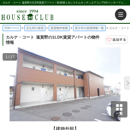
カルナ・コート 遠賀野の1LDK賃貸アパート！駐車場１台システムキッチンエアコンTV付インターフォンイオン直方｜株式会社ハウス倶楽部
TOPページ
北九州の賃貸
賃貸物件検索
直方市の賃貸情報一覧
カルナ・コート
カルナ・コート
遠賀野の1LDK賃貸アパートの物件
情報
1 / 17
一覧
【建物外観】