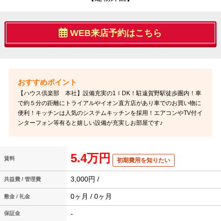
WEB来店予約はこちら
【ハウス倶楽部 本社】設備充実の1ｌDK！駐遠賀野駅徒歩圏内！車
で約５分の距離にトライアルやイオン直方店があり車でのお買い物に
便利！キッチンは人気のシステムキッチンを採用！エアコンやTV付イ
ンターフォン等有ると嬉しい設備が充実しお部屋です♪
5.4万円
賃料
初期費用を知りたい
3,000円 /
共益費 / 管理費
0ヶ月 / 0ヶ月
敷金 / 礼金
-
保証金