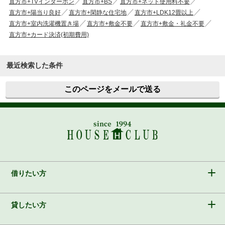
直方市+TVインターホン
直方市+BS
直方市+ネット使用料不要
直方市+陽当り良好
直方市+閑静な住宅地
直方市+LDK12畳以上
直方市+室内洗濯機置き場
直方市+敷金不要
直方市+敷金・礼金不要
直方市+カード決済(初期費用)
最近検索した条件
このページをメールで送る
借りたい方
貸したい方