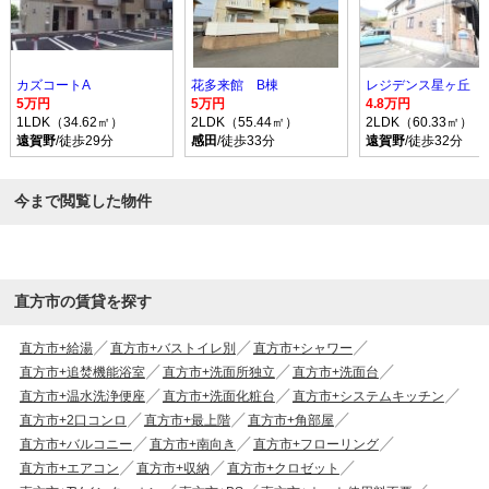
カズコートA
花多来館 B棟
レジデンス星ヶ丘
5万円
5万円
4.8万円
1LDK（34.62㎡）
2LDK（55.44㎡）
2LDK（60.33㎡）
遠賀野
/徒歩29分
感田
/徒歩33分
遠賀野
/徒歩32分
今まで閲覧した物件
直方市の賃貸を探す
直方市+給湯
直方市+バストイレ別
直方市+シャワー
直方市+追焚機能浴室
直方市+洗面所独立
直方市+洗面台
直方市+温水洗浄便座
直方市+洗面化粧台
直方市+システムキッチン
直方市+2口コンロ
直方市+最上階
直方市+角部屋
直方市+バルコニー
直方市+南向き
直方市+フローリング
直方市+エアコン
直方市+収納
直方市+クロゼット