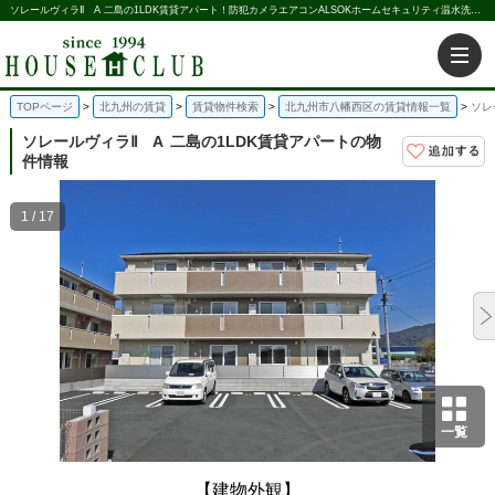
ソレールヴィラⅡ A 二島の1LDK賃貸アパート！防犯カメラエアコンALSOKホームセキュリティ温水洗浄暖房便座追い焚き給湯｜株式会社ハウス倶楽部
TOPページ
北九州の賃貸
賃貸物件検索
北九州市八幡西区の賃貸情報一覧
ソレ
ソレールヴィラⅡ A
二島の1LDK賃貸アパートの物
件情報
1 / 17
一覧
【建物外観】