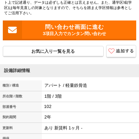
ト上で記述通り、データは必ずしも正確とは言えません。また、通学区域(学
区)は毎年見直しの対象となりますので、そちらを踏まえ学区情報は参考とし
てご活用下さい。
3項目入力でカンタン問い合わせ
お気に入り一覧を見る
設備詳細情報
アパート / 軽量鉄骨造
種別 / 構造
1階 / 3階
所在階 / 階数
102
2年
契約期間
あり 新賃料 1ヶ月 -
更新料
損保