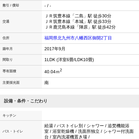
- / -
敷引 / 償却
ＪＲ筑豊本線「二島」駅 徒歩30分
ＪＲ筑豊本線「本城」駅 徒歩33分
交通
ＪＲ鹿児島本線「陣原」駅 徒歩42分
福岡県北九州市八幡西区御開2丁目
住所
2017年9月
築年月
1LDK (洋室6畳/LDK10畳)
間取り
2
40.04ｍ
専有面積
南
主要採光面
設備・条件・こだわり
キッチン
給湯 / バストイレ別 / シャワー / 追焚機能浴
室 / 浴室乾燥機 / 洗面所独立 / シャワー付洗面
バス・トイレ
台 / 室内洗濯機置き場 /