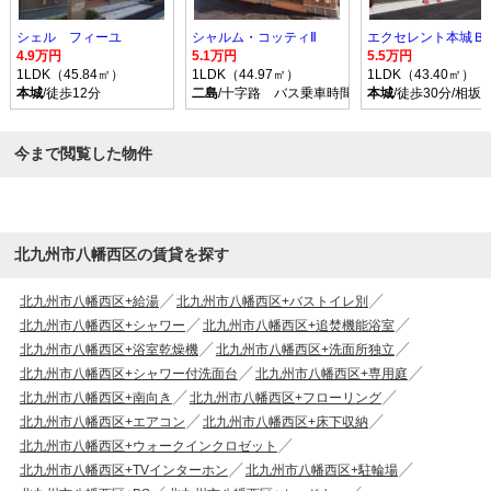
シェル フィーユ
シャルム・コッティⅡ
エクセレント本城Ｂ
4.9万円
5.1万円
5.5万円
1LDK（45.84㎡）
1LDK（44.97㎡）
1LDK（43.40㎡）
本城
/徒歩12分
二島
/十字路 バス乗車時間7分 停歩3分
本城
/徒歩30分/相
今まで閲覧した物件
北九州市八幡西区の賃貸を探す
北九州市八幡西区+給湯
北九州市八幡西区+バストイレ別
北九州市八幡西区+シャワー
北九州市八幡西区+追焚機能浴室
北九州市八幡西区+浴室乾燥機
北九州市八幡西区+洗面所独立
北九州市八幡西区+シャワー付洗面台
北九州市八幡西区+専用庭
北九州市八幡西区+南向き
北九州市八幡西区+フローリング
北九州市八幡西区+エアコン
北九州市八幡西区+床下収納
北九州市八幡西区+ウォークインクロゼット
北九州市八幡西区+TVインターホン
北九州市八幡西区+駐輪場