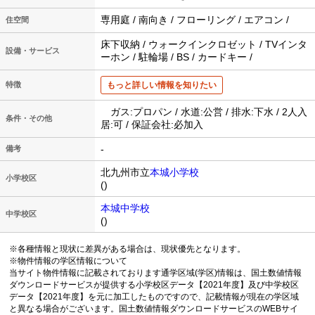
専用庭 / 南向き / フローリング / エアコン /
住空間
床下収納 / ウォークインクロゼット / TVインタ
設備・サービス
ーホン / 駐輪場 / BS / カードキー /
特徴
もっと詳しい情報を知りたい
ガス:プロパン / 水道:公営 / 排水:下水 / 2人入
条件・その他
居:可 / 保証会社:必加入
-
備考
北九州市立
本城小学校
小学校区
()
本城中学校
中学校区
()
※各種情報と現状に差異がある場合は、現状優先となります。
※物件情報の学区情報について
当サイト物件情報に記載されております通学区域(学区)情報は、国土数値情報
ダウンロードサービスが提供する小学校区データ【2021年度】及び中学校区
データ【2021年度】を元に加工したものですので、記載情報が現在の学区域
と異なる場合がございます。国土数値情報ダウンロードサービスのWEBサイ