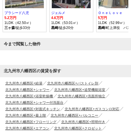
プラシード八児
ジェルメ
ＯｎｅＬｏｖｅ
5.2万円
4.6万円
5万円
1LDK（42.50㎡）
1LDK（53.01㎡）
1LDK（52.99㎡）
三ヶ森
/徒歩33分
黒崎
/徒歩20分
黒崎
/町上津役 バス
今まで閲覧した物件
北九州市八幡西区の賃貸を探す
北九州市八幡西区+給湯
北九州市八幡西区+バストイレ別
北九州市八幡西区+シャワー
北九州市八幡西区+追焚機能浴室
北九州市八幡西区+浴室乾燥機
北九州市八幡西区+洗面所独立
北九州市八幡西区+シャワー付洗面台
北九州市八幡西区+対面式キッチン
北九州市八幡西区+ガスコンロ対応
北九州市八幡西区+最上階
北九州市八幡西区+バルコニー
北九州市八幡西区+フローリング
北九州市八幡西区+照明付き
北九州市八幡西区+エアコン
北九州市八幡西区+クロゼット