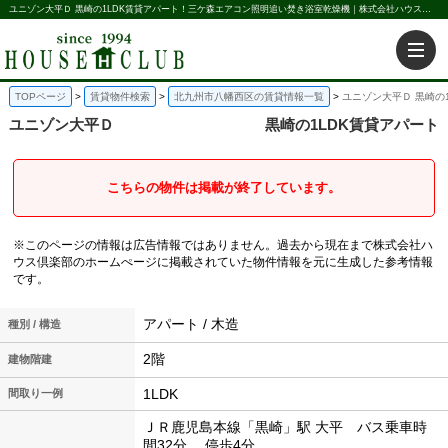
ユニゾン大平Ｄ 黒崎の1LDK賃貸アパート！三ケ森エアコン照明追い焚き浴室乾燥機｜株式会社ハウス倶楽部
TOPページ
賃貸物件検索
北九州市八幡西区の賃貸情報一覧
ユニゾン大平Ｄ 黒崎の
ユニゾン大平Ｄ
黒崎の1LDK賃貸アパート
こちらの物件は掲載が終了しています。
※このページの情報は広告情報ではありません。過去から現在まで株式会社ハ
ウス倶楽部のホームぺージに掲載されていた物件情報を元に生成した参考情報
です。
アパート / 木造
種別 / 構造
2階
建物階建
1LDK
間取り一例
ＪＲ鹿児島本線「黒崎」駅 大平 バス乗車時
間32分 停歩4分