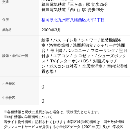
交通
筑豊電気鉄道「三ヶ森」駅 徒歩25分
筑豊電気鉄道「西山」駅 徒歩28分
福岡県北九州市八幡西区大平2丁目
住所
2009年3月
築年月
給湯 / バストイレ別 / シャワー / 追焚機能浴
室 / 浴室乾燥機 / 洗面所独立 / シャワー付洗面
台 / 最上階 / バルコニー / フローリング / 照明
付き / エアコン / クロゼット / シューズボック
設備・条件の一例
ス / TVインターホン / BS / 対面式キッチ
ン / ガスコンロ対応 / 全居室洋室 / 室内洗濯機
置き場 /
小学校区
()
中学校区
()
※各種情報と現状に差異がある場合は、現状優先となります。
※物件情報の学区情報について
当サイト物件情報に記載されております通学区域(学区)情報は、国土数値情報
ダウンロードサービスが提供する小学校区データ【2021年度】及び中学校区