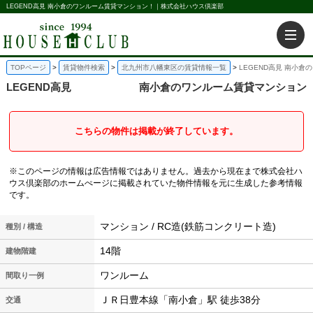
LEGEND高見 南小倉のワンルーム賃貸マンション！｜株式会社ハウス倶楽部
TOPページ
賃貸物件検索
北九州市八幡東区の賃貸情報一覧
LEGEND高見 南小
LEGEND高見
南小倉のワンルーム賃貸マンション
こちらの物件は掲載が終了しています。
※このページの情報は広告情報ではありません。過去から現在まで株式会社ハ
ウス倶楽部のホームぺージに掲載されていた物件情報を元に生成した参考情報
です。
マンション / RC造(鉄筋コンクリート造)
種別 / 構造
14階
建物階建
ワンルーム
間取り一例
ＪＲ日豊本線「南小倉」駅 徒歩38分
交通