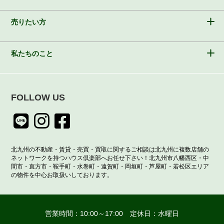
売りたい方
私たちのこと
FOLLOW US
北九州の不動産・賃貸・売買・買取に関するご相談は北九州に複数店舗の
ネットワークを持つハウス倶楽部へお任せ下さい！北九州市八幡西区・中
間市・直方市・鞍手町・水巻町・遠賀町・岡垣町・芦屋町・若松区エリア
の物件を中心お取扱いしております。
営業時間：10:00～17:00 定休日：水曜日