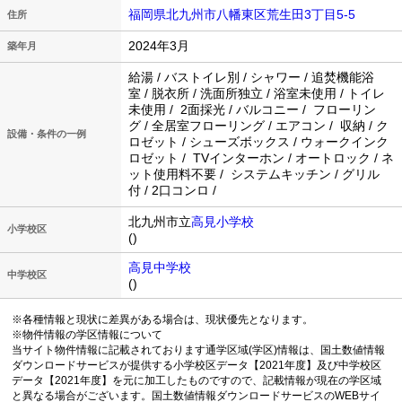
福岡県北九州市八幡東区荒生田3丁目5-5
住所
2024年3月
築年月
給湯 / バストイレ別 / シャワー / 追焚機能浴
室 / 脱衣所 / 洗面所独立 / 浴室未使用 / トイレ
未使用 / 2面採光 / バルコニー / フローリン
グ / 全居室フローリング / エアコン / 収納 / ク
設備・条件の一例
ロゼット / シューズボックス / ウォークインク
ロゼット / TVインターホン / オートロック / ネ
ット使用料不要 / システムキッチン / グリル
付 / 2口コンロ /
北九州市立
高見小学校
小学校区
()
高見中学校
中学校区
()
※各種情報と現状に差異がある場合は、現状優先となります。
※物件情報の学区情報について
当サイト物件情報に記載されております通学区域(学区)情報は、国土数値情報
ダウンロードサービスが提供する小学校区データ【2021年度】及び中学校区
データ【2021年度】を元に加工したものですので、記載情報が現在の学区域
と異なる場合がございます。国土数値情報ダウンロードサービスのWEBサイ