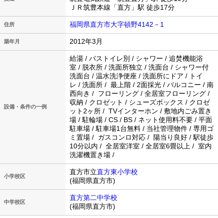
ＪＲ筑豊本線「直方」駅 徒歩17分
福岡県直方市大字頓野4142－1
住所
2012年3月
築年月
給湯 / バストイレ別 / シャワー / 追焚機能浴
室 / 脱衣所 / 洗面所独立 / 洗面台 / シャワー付
洗面台 / 温水洗浄便座 / 洗面所にドア / トイ
レ / 洗面所 / 最上階 / 2面採光 / バルコニー / 南
西向き / フローリング / 全居室フローリング /
収納 / クロゼット / シューズボックス / クロゼ
設備・条件の一例
ット2ヶ所 / TVインターホン / 敷地内ごみ置き
場 / 駐輪場 / CS / BS / ネット使用料不要 / 平面
駐車場 / 駐車場1台無料 / 当社管理物件 / 専用ゴ
ミ置場 / ガスコンロ対応 / 陽当り良好 / 駅徒歩
10分以内 / 全居室洋室 / 全居室6畳以上 / 室内
洗濯機置き場 /
直方市立
直方東小学校
小学校区
(福岡県直方市)
直方第二中学校
中学校区
(福岡県直方市)