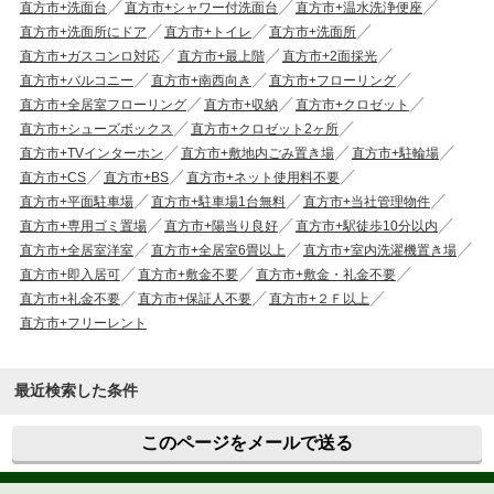
直方市+洗面台
直方市+シャワー付洗面台
直方市+温水洗浄便座
直方市+洗面所にドア
直方市+トイレ
直方市+洗面所
直方市+ガスコンロ対応
直方市+最上階
直方市+2面採光
直方市+バルコニー
直方市+南西向き
直方市+フローリング
直方市+全居室フローリング
直方市+収納
直方市+クロゼット
直方市+シューズボックス
直方市+クロゼット2ヶ所
直方市+TVインターホン
直方市+敷地内ごみ置き場
直方市+駐輪場
直方市+CS
直方市+BS
直方市+ネット使用料不要
直方市+平面駐車場
直方市+駐車場1台無料
直方市+当社管理物件
直方市+専用ゴミ置場
直方市+陽当り良好
直方市+駅徒歩10分以内
直方市+全居室洋室
直方市+全居室6畳以上
直方市+室内洗濯機置き場
直方市+即入居可
直方市+敷金不要
直方市+敷金・礼金不要
直方市+礼金不要
直方市+保証人不要
直方市+２Ｆ以上
直方市+フリーレント
最近検索した条件
このページをメールで送る