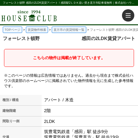
フォーレスト頓野 感田の2LDK賃貸アパート！感田駅2ＬＤＫ追い焚き直方市駐車場無料｜株式会社ハウス倶楽部
TOPページ
賃貸物件検索
直方市の賃貸情報一覧
フォーレスト頓野 感田の2LDK賃
フォーレスト頓野
感田の2LDK賃貸アパート
こちらの物件は掲載が終了しています。
※このページの情報は広告情報ではありません。過去から現在まで株式会社ハ
ウス倶楽部のホームぺージに掲載されていた物件情報を元に生成した参考情報
です。
アパート / 木造
種別 / 構造
2階
建物階建
2LDK
間取り一例
筑豊電気鉄道「感田」駅 徒歩9分
筑豊電気鉄道「筑豊直方」駅 徒歩19分
交通