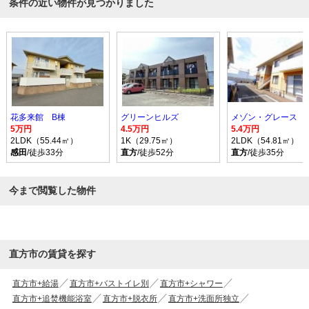
条件の近い物件が見つかりました
花多来館 B棟
グリーンヒルズ
メゾン・グレース 
5万円
4.5万円
5.4万円
2LDK（55.44㎡）
1K（29.75㎡）
2LDK（54.81㎡）
感田
/徒歩33分
直方
/徒歩52分
直方
/徒歩35分
今まで閲覧した物件
直方市の賃貸を探す
直方市+給湯
直方市+バストイレ別
直方市+シャワー
直方市+追焚機能浴室
直方市+脱衣所
直方市+洗面所独立