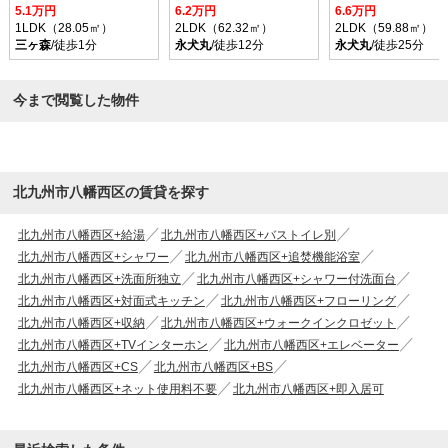
5.1万円
6.2万円
6.6万円
1LDK（28.05㎡）
2LDK（62.32㎡）
2LDK（59.88㎡）
三ヶ森
/徒歩1分
永犬丸
/徒歩12分
永犬丸
/徒歩25分
今まで閲覧した物件
北九州市八幡西区の賃貸を探す
北九州市八幡西区+給湯
北九州市八幡西区+バストイレ別
北九州市八幡西区+シャワー
北九州市八幡西区+追焚機能浴室
北九州市八幡西区+洗面所独立
北九州市八幡西区+シャワー付洗面台
北九州市八幡西区+対面式キッチン
北九州市八幡西区+フローリング
北九州市八幡西区+収納
北九州市八幡西区+ウォークインクロゼット
北九州市八幡西区+TVインターホン
北九州市八幡西区+エレベーター
北九州市八幡西区+CS
北九州市八幡西区+BS
北九州市八幡西区+ネット使用料不要
北九州市八幡西区+即入居可