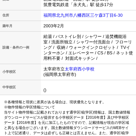
筑豊電気鉄道「永犬丸」駅 徒歩17分
福岡県北九州市八幡西区三ケ森3丁目6-30
住所
2003年2月
築年月
給湯 / バストイレ別 / シャワー / 追焚機能浴
室 / 洗面所独立 / シャワー付洗面台 / フローリ
ング / 収納 / ウォークインクロゼット / TVイ
設備・条件の一例
ンターホン / エレベーター / CS / BS / ネット使
用料不要 / 対面式キッチン /
太宰府市立
太宰府西小学校
小学校区
(福岡県太宰府市)
中学校区
()
※各種情報と現状に差異がある場合は、現状優先となります。
※物件情報の学区情報について
当サイト物件情報に記載されております通学区域(学区)情報は、国土数値情報
ダウンロードサービスが提供する小学校区データ【2016年度】及び中学校区
データ【2016年度】を元に加工したものですので、記載情報が現在の学区域
と異なる場合がございます。国土数値情報ダウンロードサービスのWEBサイ
ト上で記述通り、データは必ずしも正確とは言えません。また、通学区域(学