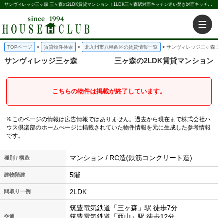
サンヴィレッジ三ヶ森 三ヶ森の2LDK賃貸マンション！1LDK三ヶ森駅対面キッチン追い焚き対面キッチン｜株式会社ハウス倶楽部
TOPページ
賃貸物件検索
北九州市八幡西区の賃貸情報一覧
サンヴィレッジ三ヶ森 
サンヴィレッジ三ヶ森
三ヶ森の2LDK賃貸マンション
こちらの物件は掲載が終了しています。
※このページの情報は広告情報ではありません。過去から現在まで株式会社ハ
ウス倶楽部のホームぺージに掲載されていた物件情報を元に生成した参考情報
です。
マンション / RC造(鉄筋コンクリート造)
種別 / 構造
5階
建物階建
2LDK
間取り一例
筑豊電気鉄道「三ヶ森」駅 徒歩7分
筑豊電気鉄道「西山」駅 徒歩12分
交通