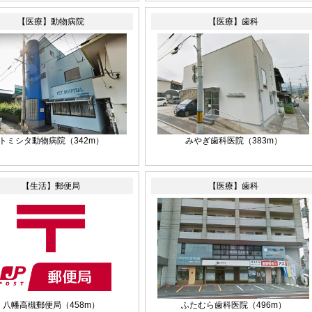
【医療】動物病院
【医療】歯科
トミシタ動物病院
（342m）
みやぎ歯科医院
（383m）
【生活】郵便局
【医療】歯科
八幡高槻郵便局
（458m）
ふたむら歯科医院
（496m）