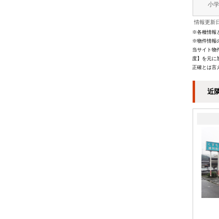
小
情報更新日
※各種情報
※物件情報
当サイト物
度】を元に
正確とは言
近