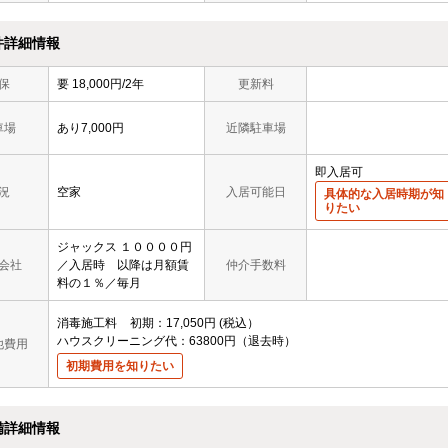
件詳細情報
保
要 18,000円/2年
更新料
車場
あり7,000円
近隣駐車場
即入居可
況
空家
入居可能日
具体的な入居時期が知
りたい
ジャックス １００００円
会社
／入居時 以降は月額賃
仲介手数料
料の１％／毎月
消毒施工料
初期
17,050円
税込
ハウスクリーニング代：63800円（退去時）
他費用
初期費用を知りたい
備詳細情報