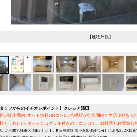
【建物外観】
タッフからのイチオシポイント】クレシア清田
駅が徒歩圏内♪ネット無料♪IHコンロ♪八幡駅が徒歩圏内で生活便利な立
料もうれしい♪キッチンはグリル付きのIHコンロで、お料理もお掃除も
県北九州市八幡東区清田2丁目【ＪＲ日豊本線 南小倉駅徒歩41分】にある2LDK賃