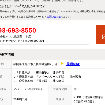
18年3月築の2階建てのアパートで、お部屋は2階建ての2階部分です。
2
広さは45.36ｍ
で人気の2LDKです。
屋のもっと詳しい内容や入居時期、諸条件のご相談など、ホームページには掲載が間に合わず載せ
ることが御座いましたらお気軽にメールにて
お問い合わせ
ください。
93-693-8550
会社ハウス倶楽部 本店
い合わせNO：RHS-tk-A05190-201
件基本情報
周辺MAP
在地
福岡県北九州市八幡東区清田2丁目
ＪＲ日豊本線
「南小倉駅」
徒歩41分
通
ＪＲ鹿児島本線 「スペースワールド駅」 徒歩52分
ＪＲ鹿児島本線 「枝光駅」 徒歩55分
/ 構造
アパート / S造(鉄骨造)
主要採光面
南
2LDK（ 洋室6.2畳/洋室
年月
2018年3月
間取り
6.2畳/DK8.6畳 ）