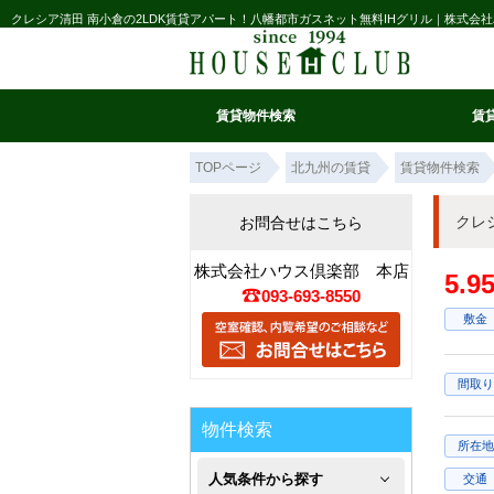
クレシア清田 南小倉の2LDK賃貸アパート！八幡都市ガスネット無料IHグリル｜株式会
賃貸物件検索
賃
マイ条件リスト
お気に入り
条件検索
閲覧履歴
TOPページ
北九州の賃貸
賃貸物件検索
クレ
お問合せはこちら
株式会社ハウス倶楽部 本店
5.
093-693-8550
敷金
間取り
物件検索
所在地
人気条件から探す
交通