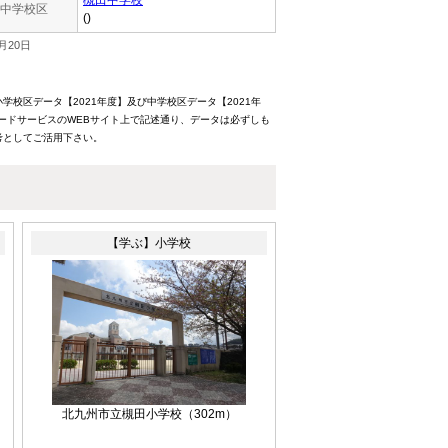
槻田中学校
中学校区
()
月20日
校区データ【2021年度】及び中学校区データ【2021年
ードサービスのWEBサイト上で記述通り、データは必ずしも
考としてご活用下さい。
【学ぶ】小学校
北九州市立槻田小学校
（302m）