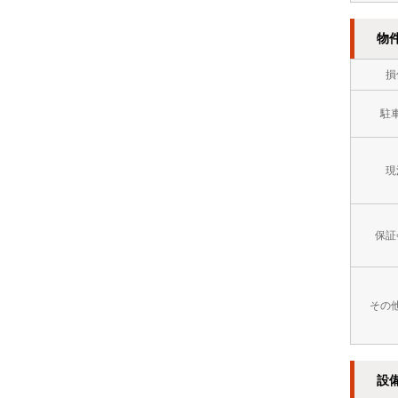
方
イ
８
市
物
レ
万
門
別
損
円
司
2
～
駐
区
階
９
以
現
万
上
円
オ
保証
９
ー
万
ト
円
その
ロ
～
ッ
１
設
ク
０