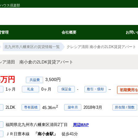
社ハウス倶楽部
貸管理
会社概要
お問い
北九州市八幡東区の賃貸情報一覧
クレシア清田 南小倉の2LDK賃貸アパート
シア清田 南小倉の2LDK賃貸アパート
95万円
3,500円
1ヶ月
0ヶ月
-
--
礼金
保証金
敷引・償却
初期費用
2
2LDK
2018年3月
専有面積
築年月
所在階 / 階数
45.36ｍ
福岡県北九州市八幡東区清田2丁目
周辺MAP
ＪＲ日豊本線
「南小倉駅」
徒歩41分