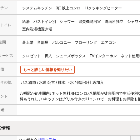
ッチン
システムキッチン
3口以上コンロ
IHクッキングヒーター
給湯
バストイレ別
シャワー
追焚機能浴室
洗面所独立
シャワ
・トイレ
室内洗濯機置き場
空間
最上階
角部屋
バルコニー
フローリング
エアコン
サービス
クロゼット
押入
シューズボックス
TVインターホン
ネット使用
 徴
もっと詳しい情報を知りたい
・その他
ガス:都市 / 水道:公営 / 排水:下水 / 保証会社:必加入
八幡駅が徒歩圏内♪ネット無料♪IHコンロ♪八幡駅が徒歩圏内で生活便
メント
料もうれしい♪キッチンはグリル付きのIHコンロで、お料理もお掃除も
 考
-
区情報