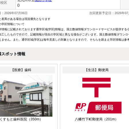
北九州市立
槻田小学校
学校区
()
：2026年07月06日
次回更新予定日：2026年07
と差異がある場合は現況優先となります
の学区情報について
件情報に記載されております通学区域(学区)情報は、国土数値情報ダウンロードサービスが提供する小学
加工したものですので、記載情報が現在の学区域と異なる場合がございます。国土数値情報ダウンロ
えません。また、通学区域(学区)は毎年見直しの対象となりますので、そちらを踏まえ学区情報は参
隣スポット情報
【医療】歯科
【生活】郵便局
くすもと歯科医院
（350m）
八幡竹下町郵便局
（201m）