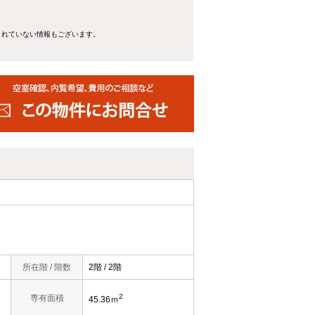
きれていない情報もございます。
所在階 / 階数
2階 / 2階
2
専有面積
45.36ｍ