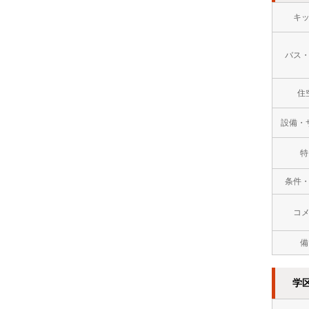
キ
万
円
バス
１
住
０
万
設備・
円
特
以
条件
上
コ
備
学