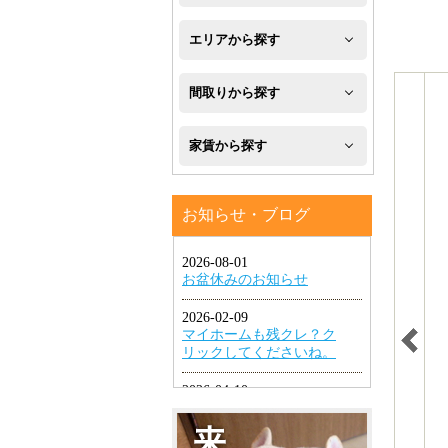
新
エリアから探す
築
八
間取りから探す
フ
幡
1R・
ロ
家賃から探す
西
1K・
ー
区
４
1DK・
リ
お知らせ・ブログ
万
八
1LDK
ン
円
幡
グ
2K・
以
東
2DK・
エ
下
区
2LDK
ア
４
小
コ
3K・
万
倉
ン
3DK・
円
北