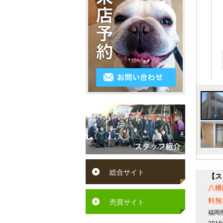
3LDK
シ
～
区
ス
4K
５
小
テ
以
万
倉
ム
上
円
南
キ
５
区
ッ
万
遠
チ
円
賀
ン
～
町
ペ
６
水
ッ
総合サイト
万
【ス
巻
ト
八幡
円
町
料無
可
売買サイト
６
福岡
芦
駅