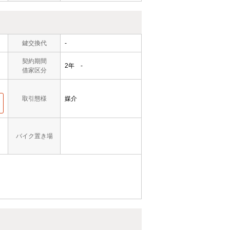
鍵交換代
-
契約期間
2年 -
借家区分
取引態様
媒介
バイク置き場