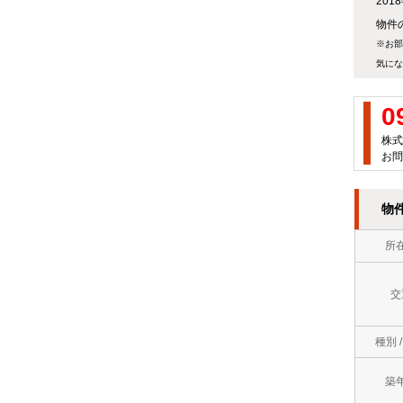
20
万
屋
物件の
徒
円
※お部
町
歩
気にな
～
岡
10
７
0
垣
分
万
株式
町
以
お問
円
若
内
７
物
松
ロ
万
区
所
フ
円
中
ト
～
交
間
バ
８
市
種別 
ス
万
直
ト
築
円