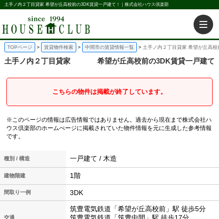
土手ノ内２丁目貸家 希望が丘高校前の3DK賃貸一戸建て！｜株式会社ハウス倶楽部
TOPページ
賃貸物件検索
中間市の賃貸情報一覧
土手ノ内２丁目貸家 希望が丘高校
土手ノ内２丁目貸家
希望が丘高校前の3DK賃貸一戸建て
こちらの物件は掲載が終了しています。
※このページの情報は広告情報ではありません。過去から現在まで株式会社ハ
ウス倶楽部のホームぺージに掲載されていた物件情報を元に生成した参考情報
です。
一戸建て / 木造
種別 / 構造
1階
建物階建
3DK
間取り一例
筑豊電気鉄道「希望が丘高校前」駅 徒歩5分
筑豊電気鉄道「筑豊中間」駅 徒歩17分
交通