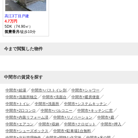
高江3丁目戸建
4.7万円
5DK（74.90㎡）
筑豊香月
/徒歩10分
今まで閲覧した物件
中間市の賃貸を探す
中間市+給湯
中間市+バストイレ別
中間市+シャワー
中間市+洗面所独立
中間市+洗面台
中間市+暖房便座
中間市+トイレ
中間市+洗面所
中間市+システムキッチン
中間市+2口コンロ
中間市+バルコニー
中間市+キッチンに窓
中間市+内装リフォーム済
中間市+リノベーション
中間市+庭
中間市+エアコン
中間市+収納
中間市+クロゼット
中間市+押入
中間市+シューズボックス
中間市+駐車場1台無料
中間市+当社管理物件
中間市+閑静な住宅地
中間市+床の間