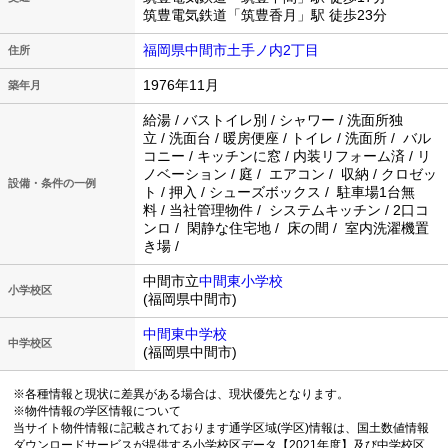
筑豊電気鉄道「筑豊香月」駅 徒歩23分
福岡県中間市土手ノ内2丁目
住所
1976年11月
築年月
給湯 / バストイレ別 / シャワー / 洗面所独
立 / 洗面台 / 暖房便座 / トイレ / 洗面所 / バル
コニー / キッチンに窓 / 内装リフォーム済 / リ
ノベーション / 庭 / エアコン / 収納 / クロゼッ
設備・条件の一例
ト / 押入 / シューズボックス / 駐車場1台無
料 / 当社管理物件 / システムキッチン / 2口コ
ンロ / 閑静な住宅地 / 床の間 / 室内洗濯機置
き場 /
中間市立
中間東小学校
小学校区
(福岡県中間市)
中間東中学校
中学校区
(福岡県中間市)
※各種情報と現状に差異がある場合は、現状優先となります。
※物件情報の学区情報について
当サイト物件情報に記載されております通学区域(学区)情報は、国土数値情報
ダウンロードサービスが提供する小学校区データ【2021年度】及び中学校区