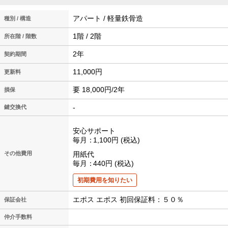
アパート / 軽量鉄骨造
種別 / 構造
1階 / 2階
所在階 / 階数
2年
契約期間
11,000円
更新料
要 18,000円/2年
損保
-
鍵交換代
安心サポート
毎月
1,100円
税込
その他費用
用紙代
毎月
440円
税込
初期費用を知りたい
エポス エポス 初回保証料：５０％
保証会社
仲介手数料