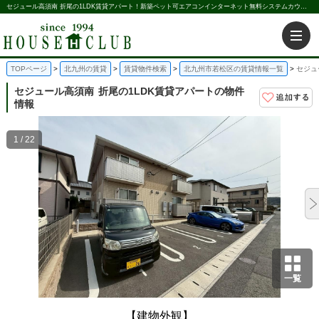
セジュール高須南 折尾の1LDK賃貸アパート！新築ペット可エアコンインターネット無料システムカウンターキッチン｜株式会社ハウス倶楽部
TOPページ
北九州の賃貸
賃貸物件検索
北九州市若松区の賃貸情報一覧
セジュ
セジュール高須南
折尾の1LDK賃貸アパートの物件
情報
1 / 22
一覧
【建物外観】