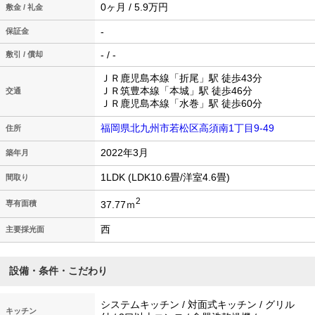
0ヶ月 / 5.9万円
敷金 / 礼金
-
保証金
- / -
敷引 / 償却
ＪＲ鹿児島本線「折尾」駅 徒歩43分
ＪＲ筑豊本線「本城」駅 徒歩46分
交通
ＪＲ鹿児島本線「水巻」駅 徒歩60分
福岡県北九州市若松区高須南1丁目9-49
住所
2022年3月
築年月
1LDK (LDK10.6畳/洋室4.6畳)
間取り
2
37.77ｍ
専有面積
西
主要採光面
設備・条件・こだわり
システムキッチン / 対面式キッチン / グリル
キッチン