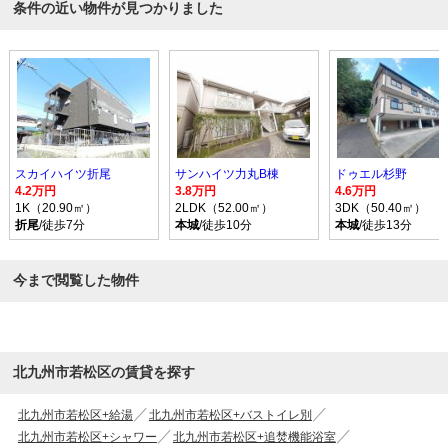
条件の近い物件が見つかりました
スカイハイツ折尾
サンハイツ力丸B棟
ドゥエル杉野
4.2万円
3.8万円
4.6万円
1K（20.90㎡）
2LDK（52.00㎡）
3DK（50.40㎡）
折尾
/徒歩7分
本城
/徒歩10分
本城
/徒歩13分
今まで閲覧した物件
北九州市若松区の賃貸を探す
北九州市若松区+給湯
北九州市若松区+バストイレ別
北九州市若松区+シャワー
北九州市若松区+追焚機能浴室