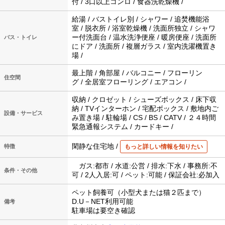
付 / 3口以上コンロ / 食器洗乾燥機 /
給湯 / バストイレ別 / シャワー / 追焚機能浴
室 / 脱衣所 / 浴室乾燥機 / 洗面所独立 / シャワ
ー付洗面台 / 温水洗浄便座 / 暖房便座 / 洗面所
バス・トイレ
にドア / 洗面所 / 複層ガラス / 室内洗濯機置き
場 /
最上階 / 角部屋 / バルコニー / フローリン
住空間
グ / 全居室フローリング / エアコン /
収納 / クロゼット / シューズボックス / 床下収
納 / TVインターホン / 宅配ボックス / 敷地内ご
設備・サービス
み置き場 / 駐輪場 / CS / BS / CATV / ２４時間
緊急通報システム / カードキー /
閑静な住宅地 /
特徴
もっと詳しい情報を知りたい
ガス:都市 / 水道:公営 / 排水:下水 / 事務所:不
条件・その他
可 / 2人入居:可 / ペット:可能 / 保証会社:必加入
ペット飼養可（小型犬または猫２匹まで）
D.U－NET利用可能
備考
駐車場は要空き確認