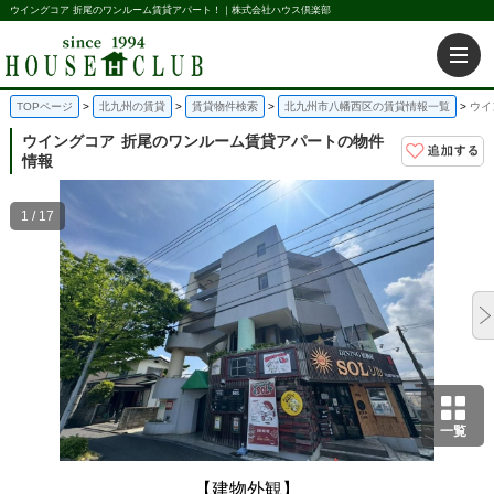
ウイングコア 折尾のワンルーム賃貸アパート！｜株式会社ハウス倶楽部
TOPページ
北九州の賃貸
賃貸物件検索
北九州市八幡西区の賃貸情報一覧
ウイ
ウイングコア
折尾のワンルーム賃貸アパートの物件
情報
1 / 17
一覧
【建物外観】