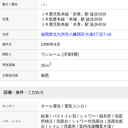
- / -
敷引 / 償却
ＪＲ鹿児島本線「折尾」駅 徒歩10分
ＪＲ筑豊本線「本城」駅 徒歩20分
交通
ＪＲ鹿児島本線「水巻」駅 徒歩42分
福岡県北九州市八幡西区大浦3丁目7-16
住所
1990年4月
築年月
ワンルーム (洋室8畳)
間取り
2
25ｍ
専有面積
南西
主要採光面
設備・条件・こだわり
オール電化 / 電気コンロ /
キッチン
給湯 / バストイレ別 / シャワー / 脱衣所 / 洗面
所独立 / 洗面台 / シャワー付洗面台 / 洗面化粧
バス・トイレ
台 / トイレ / 洗面所 / 室内洗濯機置き場 /