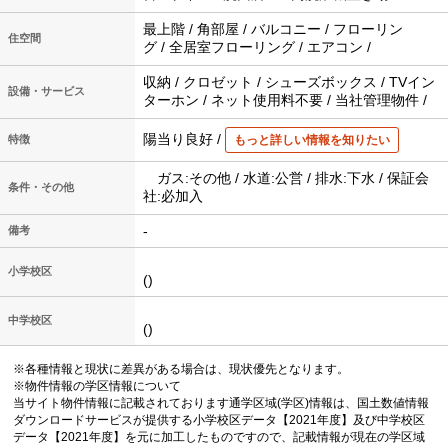
最上階 / 角部屋 / バルコニー / フローリン
住空間
グ / 全居室フローリング / エアコン /
収納 / クロゼット / シューズボックス / TVイン
設備・サービス
ターホン / ネット使用料不要 / 当社管理物件 /
陽当り良好 /
特徴
もっと詳しい情報を知りたい
ガス:その他 / 水道:公営 / 排水:下水 / 保証会
条件・その他
社:必加入
-
備考
小学校区
()
中学校区
()
※各種情報と現状に差異がある場合は、現状優先となります。
※物件情報の学区情報について
当サイト物件情報に記載されております通学区域(学区)情報は、国土数値情報
ダウンロードサービスが提供する小学校区データ【2021年度】及び中学校区
データ【2021年度】を元に加工したものですので、記載情報が現在の学区域