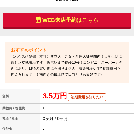
WEB来店予約はこちら
【ハウス倶楽部 本社】共立大・九女・産医大徒歩圏内！大学生活に
適した立地環境です！折尾駅まで徒歩10分！コンビニ、スーパーも至
近にあり、日頃の買い物にも困りません！敷金礼金0円で初期費用を
抑えられます！！南向きの最上階で日当たりも良好です♪
3.5万円
賃料
初期費用を知りたい
/
共益費 / 管理費
0ヶ月 / 0ヶ月
敷金 / 礼金
-
保証金