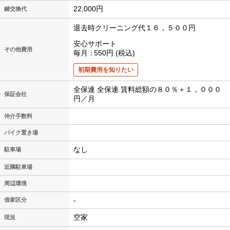
22,000円
鍵交換代
退去時クリーニング代１６，５００円
安心サポート
その他費用
毎月
550円
税込
初期費用を知りたい
全保連 全保連 賃料総額の８０％＋１，０００
保証会社
円／月
仲介手数料
バイク置き場
なし
駐車場
近隣駐車場
周辺環境
-
借家区分
空家
現況