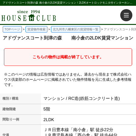
アドヴァンスコート到津の森 南小倉の2LDK賃貸マンション！2LDKオートロックモニタ付インターホンシステムキッチンカウンターキッチン｜株式会社ハウス倶楽部
TOPページ
賃貸物件検索
北九州市八幡東区の賃貸情報一覧
アドヴァンスコート到津
アドヴァンスコート到津の森
南小倉の2LDK賃貸マンション
こちらの物件は掲載が終了しています。
※このページの情報は広告情報ではありません。過去から現在まで株式会社ハ
ウス倶楽部のホームぺージに掲載されていた物件情報を元に生成した参考情報
です。
マンション / RC造(鉄筋コンクリート造)
種別 / 構造
5階
建物階建
2LDK
間取り一例
ＪＲ日豊本線「南小倉」駅 徒歩22分
ＪＲ鹿児島本線「西小倉」駅 徒歩44分
交通