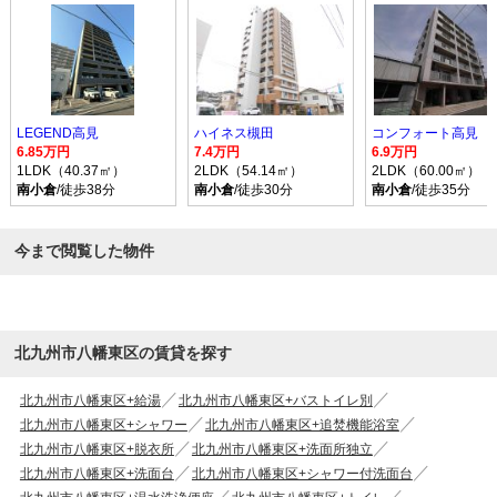
LEGEND高見
ハイネス槻田
コンフォート高見
6.85万円
7.4万円
6.9万円
1LDK（40.37㎡）
2LDK（54.14㎡）
2LDK（60.00㎡）
南小倉
/徒歩38分
南小倉
/徒歩30分
南小倉
/徒歩35分
今まで閲覧した物件
北九州市八幡東区の賃貸を探す
北九州市八幡東区+給湯
北九州市八幡東区+バストイレ別
北九州市八幡東区+シャワー
北九州市八幡東区+追焚機能浴室
北九州市八幡東区+脱衣所
北九州市八幡東区+洗面所独立
北九州市八幡東区+洗面台
北九州市八幡東区+シャワー付洗面台