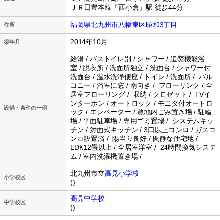
ＪＲ日豊本線「西小倉」駅 徒歩44分
福岡県北九州市八幡東区昭和3丁目
住所
2014年10月
築年月
給湯 / バストイレ別 / シャワー / 追焚機能浴
室 / 脱衣所 / 洗面所独立 / 洗面台 / シャワー付
洗面台 / 温水洗浄便座 / トイレ / 洗面所 / バル
コニー / 浴室に窓 / 南向き / フローリング / 全
居室フローリング / 収納 / クロゼット / TVイ
ンターホン / オートロック / モニタ付オートロ
設備・条件の一例
ック / エレベーター / 敷地内ごみ置き場 / 駐輪
場 / 平面駐車場 / 専用ゴミ置場 / システムキッ
チン / 対面式キッチン / 3口以上コンロ / ガスコ
ンロ設置済 / 陽当り良好 / 閑静な住宅地 /
LDK12畳以上 / 全居室洋室 / 24時間換気システ
ム / 室内洗濯機置き場 /
北九州市立
高見小学校
小学校区
()
高見中学校
中学校区
()