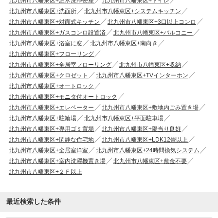
北九州市八幡東区+温水洗浄便座
北九州市八幡東区+トイレ
北九州市八幡東区+洗面所
北九州市八幡東区+システムキッチン
北九州市八幡東区+対面式キッチン
北九州市八幡東区+3口以上コンロ
北九州市八幡東区+ガスコンロ設置済
北九州市八幡東区+バルコニー
北九州市八幡東区+浴室に窓
北九州市八幡東区+南向き
北九州市八幡東区+フローリング
北九州市八幡東区+全居室フローリング
北九州市八幡東区+収納
北九州市八幡東区+クロゼット
北九州市八幡東区+TVインターホン
北九州市八幡東区+オートロック
北九州市八幡東区+モニタ付オートロック
北九州市八幡東区+エレベーター
北九州市八幡東区+敷地内ごみ置き場
北九州市八幡東区+駐輪場
北九州市八幡東区+平面駐車場
北九州市八幡東区+専用ゴミ置場
北九州市八幡東区+陽当り良好
北九州市八幡東区+閑静な住宅地
北九州市八幡東区+LDK12畳以上
北九州市八幡東区+全居室洋室
北九州市八幡東区+24時間換気システム
北九州市八幡東区+室内洗濯機置き場
北九州市八幡東区+敷金不要
北九州市八幡東区+２Ｆ以上
最近検索した条件