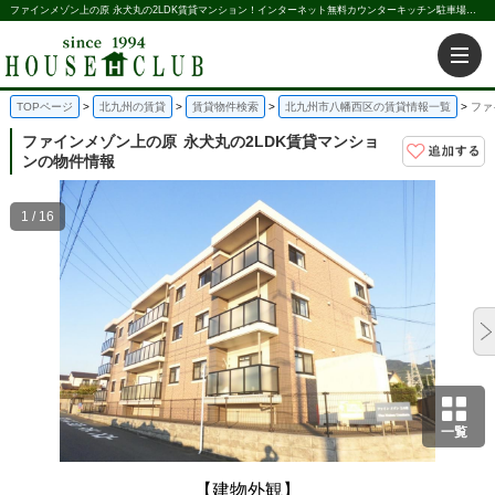
ファインメゾン上の原 永犬丸の2LDK賃貸マンション！インターネット無料カウンターキッチン駐車場１台無料駐車場2台可2LDK｜株式会社ハウス倶楽部
TOPページ
北九州の賃貸
賃貸物件検索
北九州市八幡西区の賃貸情報一覧
ファ
ファインメゾン上の原
永犬丸の2LDK賃貸マンショ
ンの物件情報
1 / 16
一覧
【建物外観】