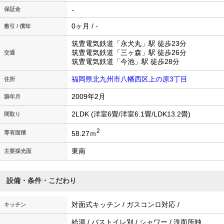
-
保証金
0ヶ月 / -
敷引 / 償却
筑豊電気鉄道「永犬丸」駅 徒歩23分
筑豊電気鉄道「三ヶ森」駅 徒歩26分
交通
筑豊電気鉄道「今池」駅 徒歩28分
福岡県北九州市八幡西区上の原3丁目
住所
2009年2月
築年月
2LDK (洋室6畳/洋室6.1畳/LDK13.2畳)
間取り
2
58.27ｍ
専有面積
東南
主要採光面
設備・条件・こだわり
対面式キッチン / ガスコンロ対応 /
キッチン
給湯 / バストイレ別 / シャワー / 洗面所独