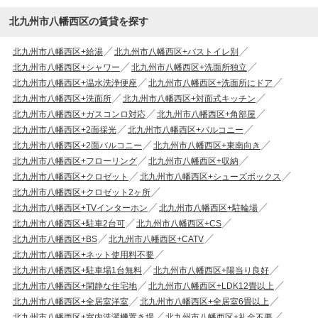
北九州市八幡西区の賃貸を探す
北九州市八幡西区+給湯
北九州市八幡西区+バストイレ別
北九州市八幡西区+シャワー
北九州市八幡西区+洗面所独立
北九州市八幡西区+温水洗浄便座
北九州市八幡西区+洗面所にドア
北九州市八幡西区+洗面所
北九州市八幡西区+対面式キッチン
北九州市八幡西区+ガスコンロ対応
北九州市八幡西区+角部屋
北九州市八幡西区+2面採光
北九州市八幡西区+バルコニー
北九州市八幡西区+2面バルコニー
北九州市八幡西区+東南向き
北九州市八幡西区+フローリング
北九州市八幡西区+収納
北九州市八幡西区+クロゼット
北九州市八幡西区+シューズボックス
北九州市八幡西区+クロゼット2ヶ所
北九州市八幡西区+TVインターホン
北九州市八幡西区+駐輪場
北九州市八幡西区+駐車2台可
北九州市八幡西区+CS
北九州市八幡西区+BS
北九州市八幡西区+CATV
北九州市八幡西区+ネット使用料不要
北九州市八幡西区+駐車場1台無料
北九州市八幡西区+陽当り良好
北九州市八幡西区+閑静な住宅地
北九州市八幡西区+LDK12畳以上
北九州市八幡西区+全居室洋室
北九州市八幡西区+全居室6畳以上
北九州市八幡西区+室内洗濯機置き場
北九州市八幡西区+礼金不要