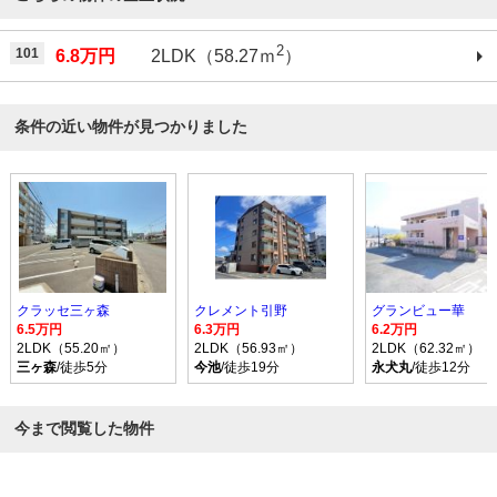
2
101
6.8万円
2LDK（58.27ｍ
）
条件の近い物件が見つかりました
クラッセ三ヶ森
クレメント引野
グランビュー華
6.5万円
6.3万円
6.2万円
2LDK（55.20㎡）
2LDK（56.93㎡）
2LDK（62.32㎡）
三ヶ森
/徒歩5分
今池
/徒歩19分
永犬丸
/徒歩12分
今まで閲覧した物件