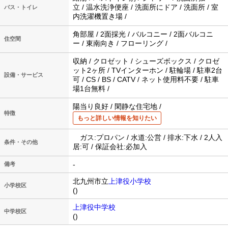
立 / 温水洗浄便座 / 洗面所にドア / 洗面所 / 室
バス・トイレ
内洗濯機置き場 /
角部屋 / 2面採光 / バルコニー / 2面バルコニ
住空間
ー / 東南向き / フローリング /
収納 / クロゼット / シューズボックス / クロゼ
ット2ヶ所 / TVインターホン / 駐輪場 / 駐車2台
設備・サービス
可 / CS / BS / CATV / ネット使用料不要 / 駐車
場1台無料 /
陽当り良好 / 閑静な住宅地 /
特徴
もっと詳しい情報を知りたい
ガス:プロパン / 水道:公営 / 排水:下水 / 2人入
条件・その他
居:可 / 保証会社:必加入
-
備考
北九州市立
上津役小学校
小学校区
()
上津役中学校
中学校区
()