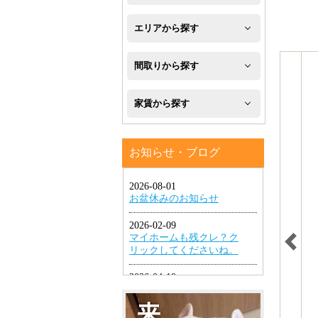
新
エリアから探す
築
八
間取りから探す
フ
幡
1R・
ロ
家賃から探す
西
1K・
ー
区
４
1DK・
リ
お知らせ・ブログ
万
八
1LDK
ン
円
幡
グ
2K・
以
東
2DK・
エ
下
区
2LDK
ア
４
小
コ
3K・
万
倉
ン
3DK・
円
北