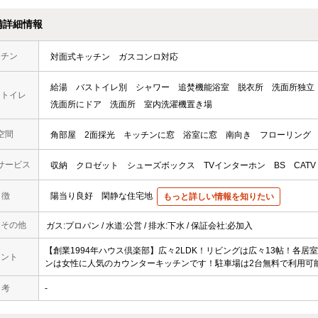
備詳細情報
ッチン
対面式キッチン
ガスコンロ対応
給湯
バストイレ別
シャワー
追焚機能浴室
脱衣所
洗面所独立
・トイレ
洗面所にドア
洗面所
室内洗濯機置き場
空間
角部屋
2面採光
キッチンに窓
浴室に窓
南向き
フローリング
サービス
収納
クロゼット
シューズボックス
TVインターホン
BS
CATV
 徴
陽当り良好
閑静な住宅地
もっと詳しい情報を知りたい
・その他
ガス:プロパン / 水道:公営 / 排水:下水 / 保証会社:必加入
【創業1994年ハウス倶楽部】広々2LDK！リビングは広々13帖！各
メント
ンは女性に人気のカウンターキッチンです！駐車場は2台無料で利用可
 考
-