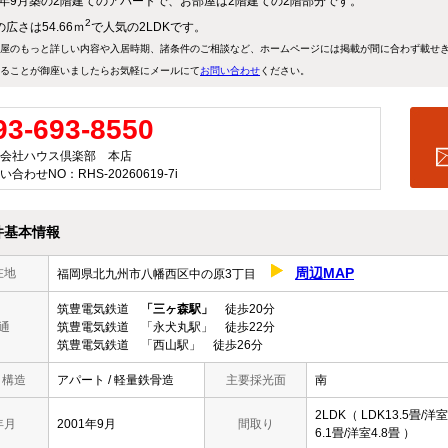
01年9月築の2階建てのアパートで、お部屋は2階建ての2階部分です。
2
広さは54.66ｍ
で人気の2LDKです。
屋のもっと詳しい内容や入居時期、諸条件のご相談など、ホームページには掲載が間に合わず載せ
ることが御座いましたらお気軽にメールにて
お問い合わせ
ください。
93-693-8550
会社ハウス倶楽部 本店
い合わせNO：RHS-20260619-7i
件基本情報
周辺MAP
在地
福岡県北九州市八幡西区中の原3丁目
筑豊電気鉄道
「三ヶ森駅」
徒歩20分
通
筑豊電気鉄道 「永犬丸駅」 徒歩22分
筑豊電気鉄道 「西山駅」 徒歩26分
/ 構造
アパート / 軽量鉄骨造
主要採光面
南
2LDK（ LDK13.5畳/洋室
年月
2001年9月
間取り
6.1畳/洋室4.8畳 ）