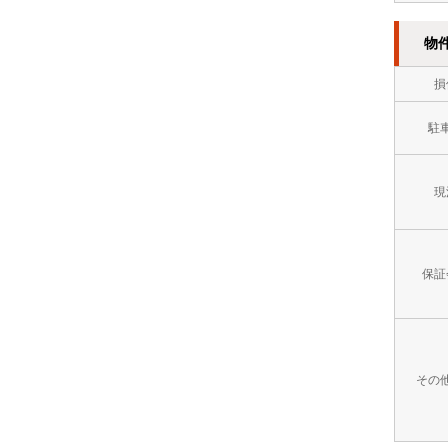
方
イ
８
市
物
レ
万
門
別
損
円
司
2
～
駐
区
階
９
以
現
万
上
円
オ
９
保証
ー
万
ト
円
ロ
～
その
ッ
１
ク
０