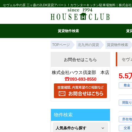
セヴェル中の原 三ヶ森の2LDK賃貸アパート！カウンターキッチン駐車場無料｜株式会
賃貸物件検索
賃
マイ条件リスト
お気に入り
条件検索
閲覧履歴
TOPページ
北九州の賃貸
賃貸物件検索
セヴ
お問合せはこちら
株式会社ハウス倶楽部 本店
5.
093-693-8550
敷金
間取り
物件検索
所在地
人気条件から探す
交通