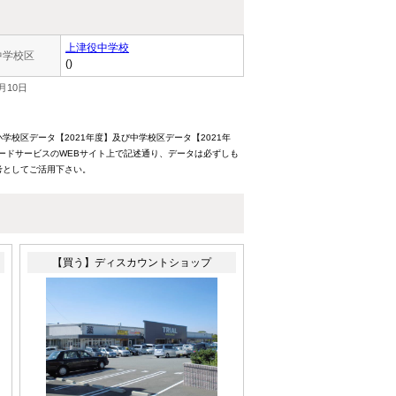
上津役中学校
中学校区
()
月10日
校区データ【2021年度】及び中学校区データ【2021年
ードサービスのWEBサイト上で記述通り、データは必ずしも
考としてご活用下さい。
【買う】ディスカウントショップ