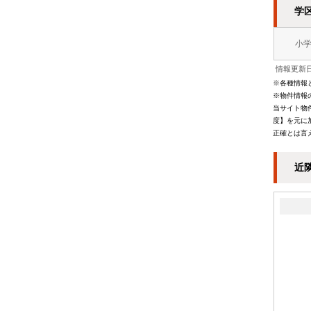
学
小
情報更新日
※各種情報
※物件情報
当サイト物
度】を元に
正確とは言
近