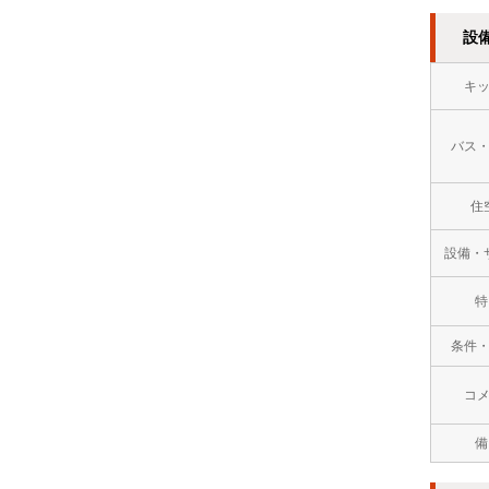
万
設
円
キ
１
バス
０
万
住
円
設備・
以
特
上
条件
コ
備