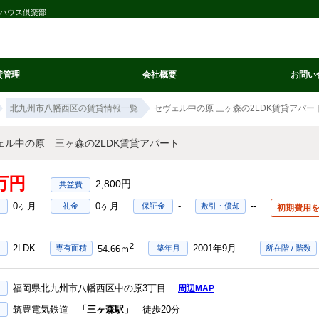
社ハウス倶楽部
貸管理
会社概要
お問い
北九州市八幡西区の賃貸情報一覧
セヴェル中の原 三ヶ森の2LDK賃貸アパー
ェル中の原 三ヶ森の2LDK賃貸アパート
5万円
2,800円
0ヶ月
0ヶ月
-
--
礼金
保証金
敷引・償却
初期費用
2
2LDK
2001年9月
専有面積
築年月
所在階 / 階数
54.66ｍ
福岡県北九州市八幡西区中の原3丁目
周辺MAP
筑豊電気鉄道
「三ヶ森駅」
徒歩20分