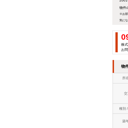
20
万
屋
物件の
徒
円
※お部
町
歩
気にな
～
岡
10
７
0
垣
分
万
株式
町
以
お問
円
若
内
７
物
松
ロ
万
区
所
フ
円
中
ト
～
交
間
バ
８
市
種別 
ス
万
直
ト
築
円