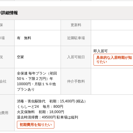
件詳細情報
保
更新料
車場
有 無料
近隣駐車場
即入居可
況
空家
入居可能日
具体的な入居時期が知
りたい
全保連 毎年プラン（初回
50％・下限２万円）年
会社
仲介手数料
10000円・月額１％※他
プランあり
消毒・害虫駆除代
初期
15,400円
税込
くらしーど24
毎月
800円
火災保険料
初期
18,000円
他費用
退去時清掃費：49500円
駐車場は縦列
初期費用を知りたい