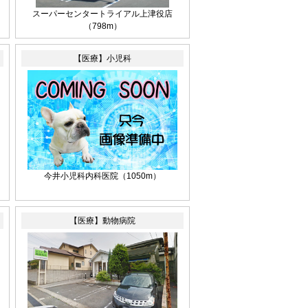
スーパーセンタートライアル上津役店
（798m）
【医療】小児科
今井小児科内科医院
（1050m）
【医療】動物病院