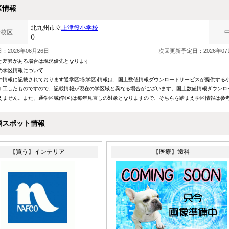
区情報
北九州市立
上津役小学校
学校区
()
：2026年06月26日
次回更新予定日：2026年07
と差異がある場合は現況優先となります
の学区情報について
件情報に記載されております通学区域(学区)情報は、国土数値情報ダウンロードサービスが提供する小学
加工したものですので、記載情報が現在の学区域と異なる場合がございます。国土数値情報ダウンロ
えません。また、通学区域(学区)は毎年見直しの対象となりますので、そちらを踏まえ学区情報は参
隣スポット情報
【買う】インテリア
【医療】歯科