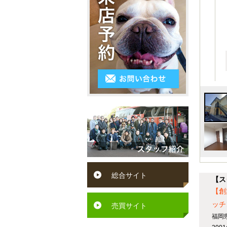
3LDK
シ
～
区
ス
4K
５
小
テ
以
万
倉
ム
上
円
南
キ
５
区
ッ
万
遠
チ
円
賀
ン
～
町
ペ
６
水
ッ
総合サイト
万
【ス
巻
ト
【創
円
町
ッチ
可
売買サイト
６
福岡
芦
駅