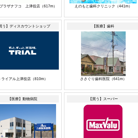
プラザナフコ 上津役店
（617m）
えのもと歯科クリニック
（441m）
買う】ディスカウントショップ
【医療】歯科
トライアル上津役店
（810m）
ささぐり歯科医院
（641m）
【医療】動物病院
【買う】スーパー