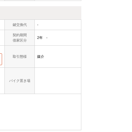
鍵交換代
-
契約期間
2年 -
借家区分
取引態様
媒介
バイク置き場