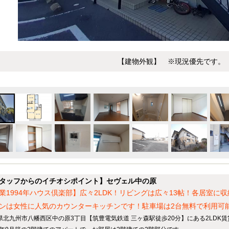
【建物外観】 ※現況優先です。
タッフからのイチオシポイント】セヴェル中の原
業1994年ハウス倶楽部】広々2LDK！リビングは広々13帖！各居室
ンは女性に人気のカウンターキッチンです！駐車場は2台無料で利用可
県北九州市八幡西区中の原3丁目【筑豊電気鉄道 三ヶ森駅徒歩20分】にある2LDK