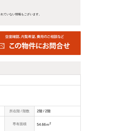
きれていない情報もございます。
所在階 / 階数
2階 / 2階
2
専有面積
54.66ｍ