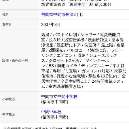
筑豊電気鉄道「筑豊中間」駅 徒歩30分
福岡県中間市長津3丁目
住所
2007年3月
築年月
給湯 / バストイレ別 / シャワー / 追焚機能浴
室 / 脱衣所 / 浴室乾燥機 / 洗面所独立 / 温水洗
浄便座 / 洗面所にドア / 洗面所 / 最上階 / 角部
屋 / 2面採光 / バルコニー / 浴室に窓 / フロー
リング / エアコン / 収納 / シューズボック
ス / クロゼット2ヶ所 / TVインターホ
設備・条件の一例
ン / BS / 防犯カメラ / ディンプルキー / 平面駐
車場 / 専用ゴミ置場 / ガスコンロ対応 / 閑静な
住宅地 / 緑豊かな住宅地 / 駅徒歩10分以内 / 全
居室洋室 / 全居室6畳以上 / 24時間換気システ
ム / 室内洗濯機置き場 /
中間市立
中間小学校
小学校区
(福岡県中間市)
中間中学校
中学校区
(福岡県中間市)