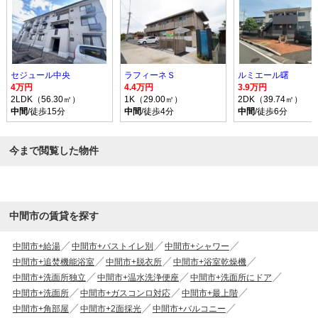
セジュール中央
ラフィーネＳ
ルミエール曙
4万円
4.4万円
3.9万円
2LDK（56.30㎡）
1K（29.00㎡）
2DK（39.74㎡）
中間
/徒歩15分
中間
/徒歩4分
中間
/徒歩6分
今まで閲覧した物件
中間市の賃貸を探す
中間市+給湯
中間市+バストイレ別
中間市+シャワー
中間市+追焚機能浴室
中間市+脱衣所
中間市+浴室乾燥機
中間市+洗面所独立
中間市+温水洗浄便座
中間市+洗面所にドア
中間市+洗面所
中間市+ガスコンロ対応
中間市+最上階
中間市+角部屋
中間市+2面採光
中間市+バルコニー