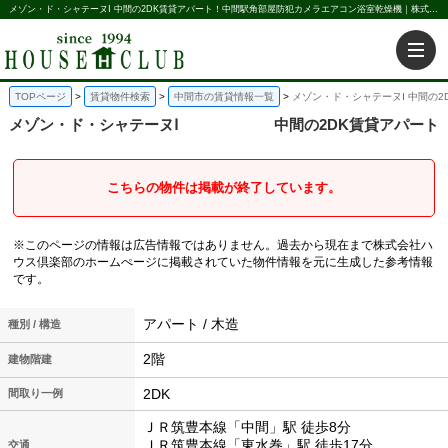
メゾン・ド・シャテーヌⅠ 中間の2DK賃貸アパート！中間駅角部屋防犯カメラエアコン浴室乾燥機｜株式会社ハウス倶楽部
TOPページ
賃貸物件検索
中間市の賃貸情報一覧
メゾン・ド・シャテーヌⅠ 中間の2
メゾン・ド・シャテーヌⅠ
中間の2DK賃貸アパート
こちらの物件は掲載が終了しています。
※このページの情報は広告情報ではありません。過去から現在まで株式会社ハ
ウス倶楽部のホームぺージに掲載されていた物件情報を元に生成した参考情報
です。
アパート / 木造
種別 / 構造
2階
建物階建
2DK
間取り一例
ＪＲ筑豊本線「中間」駅 徒歩8分
ＪＲ筑豊本線「東水巻」駅 徒歩17分
交通