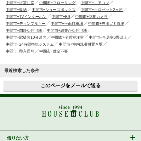
中間市+浴室に窓
中間市+フローリング
中間市+エアコン
中間市+収納
中間市+シューズボックス
中間市+クロゼット2ヶ所
中間市+TVインターホン
中間市+BS
中間市+防犯カメラ
中間市+ディンプルキー
中間市+平面駐車場
中間市+専用ゴミ置場
中間市+閑静な住宅地
中間市+緑豊かな住宅地
中間市+駅徒歩10分以内
中間市+全居室洋室
中間市+全居室6畳以上
中間市+24時間換気システム
中間市+室内洗濯機置き場
中間市+即入居可
中間市+敷金不要
最近検索した条件
このページをメールで送る
借りたい方