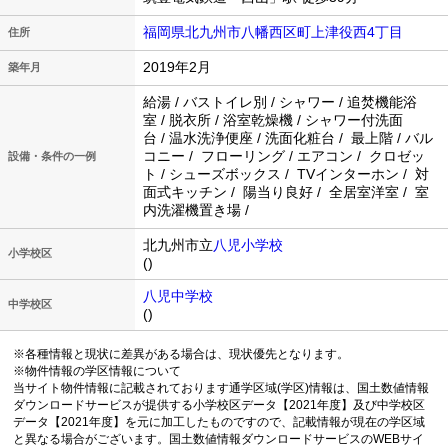
福岡県北九州市八幡西区町上津役西4丁目
住所
2019年2月
築年月
給湯 / バストイレ別 / シャワー / 追焚機能浴
室 / 脱衣所 / 浴室乾燥機 / シャワー付洗面
台 / 温水洗浄便座 / 洗面化粧台 / 最上階 / バル
コニー / フローリング / エアコン / クロゼッ
設備・条件の一例
ト / シューズボックス / TVインターホン / 対
面式キッチン / 陽当り良好 / 全居室洋室 / 室
内洗濯機置き場 /
北九州市立
八児小学校
小学校区
()
八児中学校
中学校区
()
※各種情報と現状に差異がある場合は、現状優先となります。
※物件情報の学区情報について
当サイト物件情報に記載されております通学区域(学区)情報は、国土数値情報
ダウンロードサービスが提供する小学校区データ【2021年度】及び中学校区
データ【2021年度】を元に加工したものですので、記載情報が現在の学区域
と異なる場合がございます。国土数値情報ダウンロードサービスのWEBサイ