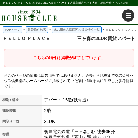
ＨＥＬＬＯ ＰＬＡＣＥ 三ヶ森の2LDK賃貸アパート！八児高耐震ペット犬猫｜株式会社ハウス倶楽部
TOPページ
賃貸物件検索
北九州市八幡西区の賃貸情報一覧
ＨＥＬＬＯ ＰＬＡＣＥ
ＨＥＬＬＯ ＰＬＡＣＥ
三ヶ森の2LDK賃貸アパート
こちらの物件は掲載が終了しています。
※このページの情報は広告情報ではありません。過去から現在まで株式会社ハ
ウス倶楽部のホームぺージに掲載されていた物件情報を元に生成した参考情報
です。
アパート / S造(鉄骨造)
種別 / 構造
2階
建物階建
2LDK
間取り一例
筑豊電気鉄道「三ヶ森」駅 徒歩35分
交通
筑豊電気鉄道「西山」駅 徒歩39分