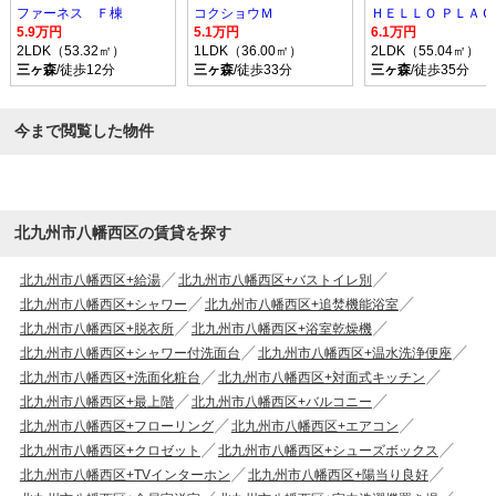
ファーネス Ｆ棟
コクショウＭ
ＨＥＬＬＯ ＰＬＡＣ
5.9万円
5.1万円
6.1万円
2LDK（53.32㎡）
1LDK（36.00㎡）
2LDK（55.04㎡）
三ヶ森
/徒歩12分
三ヶ森
/徒歩33分
三ヶ森
/徒歩35分
今まで閲覧した物件
北九州市八幡西区の賃貸を探す
北九州市八幡西区+給湯
北九州市八幡西区+バストイレ別
北九州市八幡西区+シャワー
北九州市八幡西区+追焚機能浴室
北九州市八幡西区+脱衣所
北九州市八幡西区+浴室乾燥機
北九州市八幡西区+シャワー付洗面台
北九州市八幡西区+温水洗浄便座
北九州市八幡西区+洗面化粧台
北九州市八幡西区+対面式キッチン
北九州市八幡西区+最上階
北九州市八幡西区+バルコニー
北九州市八幡西区+フローリング
北九州市八幡西区+エアコン
北九州市八幡西区+クロゼット
北九州市八幡西区+シューズボックス
北九州市八幡西区+TVインターホン
北九州市八幡西区+陽当り良好