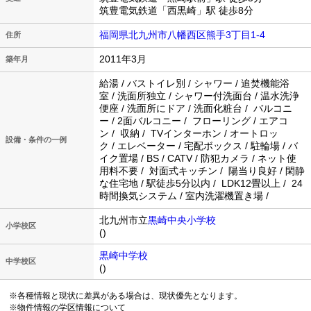
筑豊電気鉄道「西黒崎」駅 徒歩8分
福岡県北九州市八幡西区熊手3丁目1-4
住所
2011年3月
築年月
給湯 / バストイレ別 / シャワー / 追焚機能浴
室 / 洗面所独立 / シャワー付洗面台 / 温水洗浄
便座 / 洗面所にドア / 洗面化粧台 / バルコニ
ー / 2面バルコニー / フローリング / エアコ
ン / 収納 / TVインターホン / オートロッ
設備・条件の一例
ク / エレベーター / 宅配ボックス / 駐輪場 / バ
イク置場 / BS / CATV / 防犯カメラ / ネット使
用料不要 / 対面式キッチン / 陽当り良好 / 閑静
な住宅地 / 駅徒歩5分以内 / LDK12畳以上 / 24
時間換気システム / 室内洗濯機置き場 /
北九州市立
黒崎中央小学校
小学校区
()
黒崎中学校
中学校区
()
※各種情報と現状に差異がある場合は、現状優先となります。
※物件情報の学区情報について