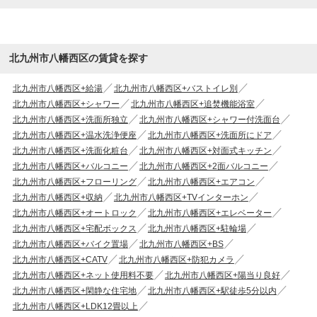
北九州市八幡西区の賃貸を探す
北九州市八幡西区+給湯
北九州市八幡西区+バストイレ別
北九州市八幡西区+シャワー
北九州市八幡西区+追焚機能浴室
北九州市八幡西区+洗面所独立
北九州市八幡西区+シャワー付洗面台
北九州市八幡西区+温水洗浄便座
北九州市八幡西区+洗面所にドア
北九州市八幡西区+洗面化粧台
北九州市八幡西区+対面式キッチン
北九州市八幡西区+バルコニー
北九州市八幡西区+2面バルコニー
北九州市八幡西区+フローリング
北九州市八幡西区+エアコン
北九州市八幡西区+収納
北九州市八幡西区+TVインターホン
北九州市八幡西区+オートロック
北九州市八幡西区+エレベーター
北九州市八幡西区+宅配ボックス
北九州市八幡西区+駐輪場
北九州市八幡西区+バイク置場
北九州市八幡西区+BS
北九州市八幡西区+CATV
北九州市八幡西区+防犯カメラ
北九州市八幡西区+ネット使用料不要
北九州市八幡西区+陽当り良好
北九州市八幡西区+閑静な住宅地
北九州市八幡西区+駅徒歩5分以内
北九州市八幡西区+LDK12畳以上