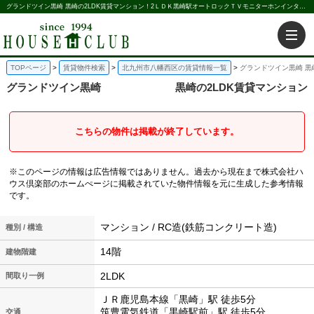
グランドツイン黒崎 黒崎の2LDK賃貸マンション！2ＬＤＫ黒崎駅オートロックＴＶモニターホンインターネット無料｜株式会社ハウス倶楽部
TOPページ
賃貸物件検索
北九州市八幡西区の賃貸情報一覧
グランドツイン黒崎 黒
グランドツイン黒崎
黒崎の2LDK賃貸マンション
こちらの物件は掲載が終了しています。
※このページの情報は広告情報ではありません。過去から現在まで株式会社ハ
ウス倶楽部のホームぺージに掲載されていた物件情報を元に生成した参考情報
です。
マンション / RC造(鉄筋コンクリート造)
種別 / 構造
14階
建物階建
2LDK
間取り一例
ＪＲ鹿児島本線「黒崎」駅 徒歩5分
筑豊電気鉄道「黒崎駅前」駅 徒歩5分
交通