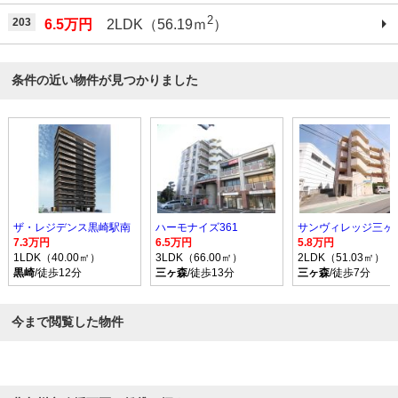
2
203
6.5万円
2LDK（56.19ｍ
）
条件の近い物件が見つかりました
ザ・レジデンス黒崎駅南
ハーモナイズ361
サンヴィレッジ三ヶ
7.3万円
6.5万円
5.8万円
1LDK（40.00㎡）
3LDK（66.00㎡）
2LDK（51.03㎡）
黒崎
/徒歩12分
三ヶ森
/徒歩13分
三ヶ森
/徒歩7分
今まで閲覧した物件