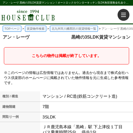
アン・レーヴ 黒崎の3SLDK賃貸マンション！オートロックカウンターキッチン3LDK角部屋敷金礼金０円｜株式会社ハウス倶楽部
TOPページ
賃貸物件検索
北九州市八幡西区の賃貸情報一覧
アン・レーヴ 黒崎の3
アン・レーヴ
黒崎の3SLDK賃貸マンション
こちらの物件は掲載が終了しています。
※このページの情報は広告情報ではありません。過去から現在まで株式会社ハ
ウス倶楽部のホームぺージに掲載されていた物件情報を元に生成した参考情報
です。
マンション / RC造(鉄筋コンクリート造)
種別 / 構造
7階
建物階建
3SLDK
間取り一例
ＪＲ鹿児島本線「黒崎」駅 下上津役１丁目
バス乗車時間25分 停歩1分