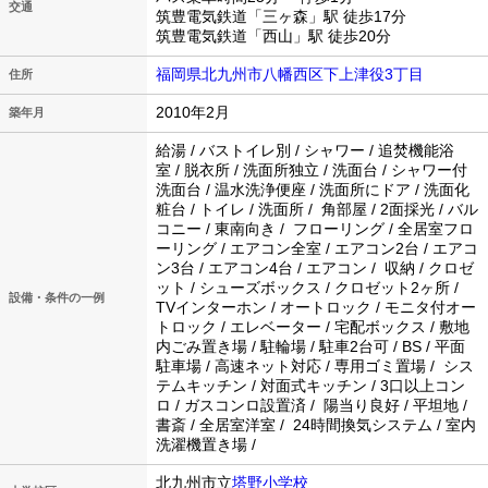
交通
筑豊電気鉄道「三ヶ森」駅 徒歩17分
筑豊電気鉄道「西山」駅 徒歩20分
福岡県北九州市八幡西区下上津役3丁目
住所
2010年2月
築年月
給湯 / バストイレ別 / シャワー / 追焚機能浴
室 / 脱衣所 / 洗面所独立 / 洗面台 / シャワー付
洗面台 / 温水洗浄便座 / 洗面所にドア / 洗面化
粧台 / トイレ / 洗面所 / 角部屋 / 2面採光 / バル
コニー / 東南向き / フローリング / 全居室フロ
ーリング / エアコン全室 / エアコン2台 / エアコ
ン3台 / エアコン4台 / エアコン / 収納 / クロゼ
ット / シューズボックス / クロゼット2ヶ所 /
設備・条件の一例
TVインターホン / オートロック / モニタ付オー
トロック / エレベーター / 宅配ボックス / 敷地
内ごみ置き場 / 駐輪場 / 駐車2台可 / BS / 平面
駐車場 / 高速ネット対応 / 専用ゴミ置場 / シス
テムキッチン / 対面式キッチン / 3口以上コン
ロ / ガスコンロ設置済 / 陽当り良好 / 平坦地 /
書斎 / 全居室洋室 / 24時間換気システム / 室内
洗濯機置き場 /
北九州市立
塔野小学校