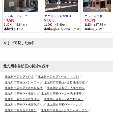
シェル フィーユ
エクセレント本城Ｂ
コッティ星和
4.9万円
5.5万円
4.5万円
1LDK（45.84㎡）
1LDK（43.40㎡）
1LDK（37.76㎡）
本城
/徒歩12分
本城
/徒歩30分/相坂 バス乗車時間15分 停歩14
本城
/徒歩12分
今まで閲覧した物件
北九州市若松区の賃貸を探す
北九州市若松区+給湯
北九州市若松区+バストイレ別
北九州市若松区+シャワー
北九州市若松区+追焚機能浴室
北九州市若松区+浴室乾燥機
北九州市若松区+洗面所独立
北九州市若松区+洗面台
北九州市若松区+温水洗浄便座
北九州市若松区+暖房便座
北九州市若松区+浴室1坪以上
北九州市若松区+洗面化粧台
北九州市若松区+トイレ
北九州市若松区+洗面所
北九州市若松区+システムキッチン