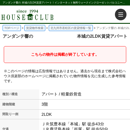
アンダンテ響の 本城の2LDK賃貸アパート！インターネット無料ウォークインクローゼットバルコニー対面式キッチンエアコン｜株式会社ハウス倶楽部
TOPページ
賃貸物件検索
北九州市若松区の賃貸情報一覧
アンダンテ響の 本城の2
アンダンテ響の
本城の2LDK賃貸アパート
こちらの物件は掲載が終了しています。
※このページの情報は広告情報ではありません。過去から現在まで株式会社ハ
ウス倶楽部のホームぺージに掲載されていた物件情報を元に生成した参考情報
です。
アパート / 軽量鉄骨造
種別 / 構造
3階
建物階建
2LDK
間取り一例
ＪＲ筑豊本線「本城」駅 徒歩43分
ＪＲ鹿児島本線「折尾」駅 徒歩50分
交通