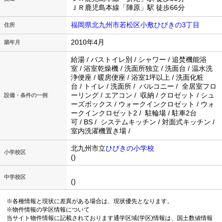
ＪＲ鹿児島本線「陣原」駅 徒歩66分
福岡県北九州市若松区小敷ひびきの3丁目
住所
2010年4月
築年月
給湯 / バストイレ別 / シャワー / 追焚機能浴
室 / 浴室乾燥機 / 洗面所独立 / 洗面台 / 温水洗
浄便座 / 暖房便座 / 浴室1坪以上 / 洗面化粧
台 / トイレ / 洗面所 / バルコニー / 全居室フロ
ーリング / エアコン / 収納 / クロゼット / シュ
設備・条件の一例
ーズボックス / ウォークインクロゼット / ウォ
ークインクロゼット2 / 駐輪場 / 駐車2台
可 / BS / システムキッチン / 対面式キッチン /
室内洗濯機置き場 /
北九州市立
ひびきの小学校
小学校区
()
中学校区
()
※各種情報と現状に差異がある場合は、現状優先となります。
※物件情報の学区情報について
当サイト物件情報に記載されております通学区域(学区)情報は、国土数値情報