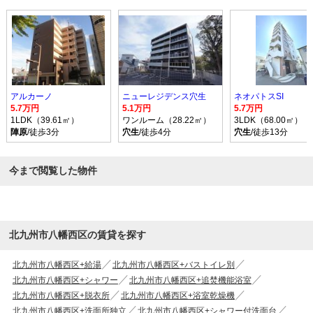
アルカーノ
ニューレジデンス穴生
ネオパトスSI
5.7万円
5.1万円
5.7万円
1LDK（39.61㎡）
ワンルーム（28.22㎡）
3LDK（68.00㎡）
陣原
/徒歩3分
穴生
/徒歩4分
穴生
/徒歩13分
今まで閲覧した物件
北九州市八幡西区の賃貸を探す
北九州市八幡西区+給湯
北九州市八幡西区+バストイレ別
北九州市八幡西区+シャワー
北九州市八幡西区+追焚機能浴室
北九州市八幡西区+脱衣所
北九州市八幡西区+浴室乾燥機
北九州市八幡西区+洗面所独立
北九州市八幡西区+シャワー付洗面台