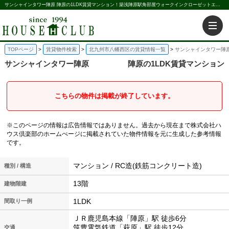
サンシャインタワー陣原 陣原の1LDK賃貸マンション！築浅陣原駅角部屋ウォークインクローゼットエアコン｜株式会社ハウス倶楽部
TOPページ
賃貸物件検索
北九州市八幡西区の賃貸情報一覧
サンシャインタワー陣原
サンシャインタワー陣原
陣原の1LDK賃貸マンション
こちらの物件は掲載が終了しています。
※このページの情報は広告情報ではありません。過去から現在まで株式会社ハ
ウス倶楽部のホームぺージに掲載されていた物件情報を元に生成した参考情報
です。
マンション / RC造(鉄筋コンクリート造)
種別 / 構造
13階
建物階建
1LDK
間取り一例
ＪＲ鹿児島本線「陣原」駅 徒歩6分
筑豊電気鉄道「萩原」駅 徒歩12分
交通