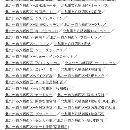
北九州市八幡西区+温水洗浄便座
北九州市八幡西区+オートバス
北九州市八幡西区+洗面所にドア
北九州市八幡西区+洗面所
北九州市八幡西区+システムキッチン
北九州市八幡西区+対面式キッチン
北九州市八幡西区+グリル付
北九州市八幡西区+3口以上コンロ
北九州市八幡西区+バルコニー
北九州市八幡西区+南向き
北九州市八幡西区+フローリング
北九州市八幡西区+エアコン
北九州市八幡西区+収納
北九州市八幡西区+シューズボックス
北九州市八幡西区+ウォークインクロゼット
北九州市八幡西区+TVインターホン
北九州市八幡西区+オートロック
北九州市八幡西区+エレベーター
北九州市八幡西区+駐輪場
北九州市八幡西区+バイク置場
北九州市八幡西区+防犯カメラ
北九州市八幡西区+ネット使用料不要
北九州市八幡西区+火災警報器（報知機）
北九州市八幡西区+カードキー
北九州市八幡西区+陽当り良好
北九州市八幡西区+閑静な住宅地
北九州市八幡西区+駅徒歩10分以内
北九州市八幡西区+全居室洋室
北九州市八幡西区+室内洗濯機置き場
北九州市八幡西区+ダウンライト
北九州市八幡西区+敷金不要
北九州市八幡西区+保証人不要
北九州市八幡西区+築5年以内
北九州市八幡西区+カード決済(初期費用)