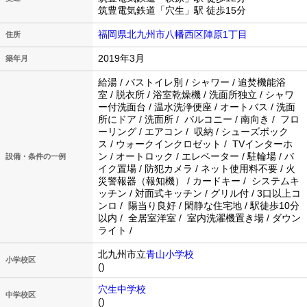
筑豊電気鉄道「穴生」駅 徒歩15分
福岡県北九州市八幡西区陣原1丁目
住所
2019年3月
築年月
給湯 / バストイレ別 / シャワー / 追焚機能浴
室 / 脱衣所 / 浴室乾燥機 / 洗面所独立 / シャワ
ー付洗面台 / 温水洗浄便座 / オートバス / 洗面
所にドア / 洗面所 / バルコニー / 南向き / フロ
ーリング / エアコン / 収納 / シューズボック
ス / ウォークインクロゼット / TVインターホ
ン / オートロック / エレベーター / 駐輪場 / バ
設備・条件の一例
イク置場 / 防犯カメラ / ネット使用料不要 / 火
災警報器（報知機） / カードキー / システムキ
ッチン / 対面式キッチン / グリル付 / 3口以上コ
ンロ / 陽当り良好 / 閑静な住宅地 / 駅徒歩10分
以内 / 全居室洋室 / 室内洗濯機置き場 / ダウン
ライト /
北九州市立
青山小学校
小学校区
()
穴生中学校
中学校区
()