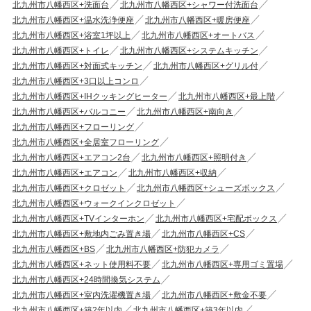
北九州市八幡西区+洗面台
北九州市八幡西区+シャワー付洗面台
北九州市八幡西区+温水洗浄便座
北九州市八幡西区+暖房便座
北九州市八幡西区+浴室1坪以上
北九州市八幡西区+オートバス
北九州市八幡西区+トイレ
北九州市八幡西区+システムキッチン
北九州市八幡西区+対面式キッチン
北九州市八幡西区+グリル付
北九州市八幡西区+3口以上コンロ
北九州市八幡西区+IHクッキングヒーター
北九州市八幡西区+最上階
北九州市八幡西区+バルコニー
北九州市八幡西区+南向き
北九州市八幡西区+フローリング
北九州市八幡西区+全居室フローリング
北九州市八幡西区+エアコン2台
北九州市八幡西区+照明付き
北九州市八幡西区+エアコン
北九州市八幡西区+収納
北九州市八幡西区+クロゼット
北九州市八幡西区+シューズボックス
北九州市八幡西区+ウォークインクロゼット
北九州市八幡西区+TVインターホン
北九州市八幡西区+宅配ボックス
北九州市八幡西区+敷地内ごみ置き場
北九州市八幡西区+CS
北九州市八幡西区+BS
北九州市八幡西区+防犯カメラ
北九州市八幡西区+ネット使用料不要
北九州市八幡西区+専用ゴミ置場
北九州市八幡西区+24時間換気システム
北九州市八幡西区+室内洗濯機置き場
北九州市八幡西区+敷金不要
北九州市八幡西区+築2年以内
北九州市八幡西区+築3年以内