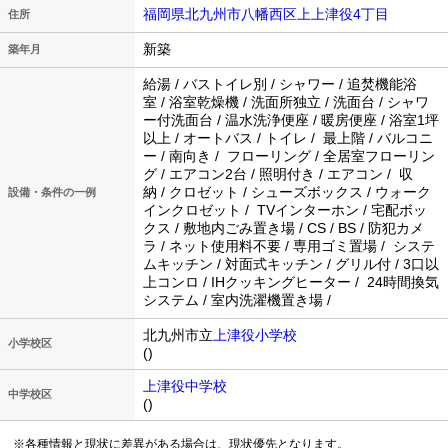
福岡県北九州市八幡西区上上津役4丁目
住所
新築
築年月
給湯 / バストイレ別 / シャワー / 追焚機能浴
室 / 浴室乾燥機 / 洗面所独立 / 洗面台 / シャワ
ー付洗面台 / 温水洗浄便座 / 暖房便座 / 浴室1坪
以上 / オートバス / トイレ / 最上階 / バルコニ
ー / 南向き / フローリング / 全居室フローリン
グ / エアコン2台 / 照明付き / エアコン / 収
納 / クロゼット / シューズボックス / ウォーク
設備・条件の一例
インクロゼット / TVインターホン / 宅配ボッ
クス / 敷地内ごみ置き場 / CS / BS / 防犯カメ
ラ / ネット使用料不要 / 専用ゴミ置場 / システ
ムキッチン / 対面式キッチン / グリル付 / 3口以
上コンロ / IHクッキングヒーター / 24時間換気
システム / 室内洗濯機置き場 /
北九州市立
上津役小学校
小学校区
()
上津役中学校
中学校区
()
※各種情報と現状に差異がある場合は、現状優先となります。