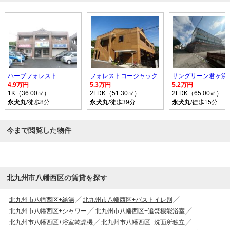
ハーブフォレスト
フォレストコージャック
サングリーン君ヶ浜
4.9万円
5.3万円
5.2万円
1K（36.00㎡）
2LDK（51.30㎡）
2LDK（65.00㎡）
永犬丸
/徒歩8分
永犬丸
/徒歩39分
永犬丸
/徒歩15分
今まで閲覧した物件
北九州市八幡西区の賃貸を探す
北九州市八幡西区+給湯
北九州市八幡西区+バストイレ別
北九州市八幡西区+シャワー
北九州市八幡西区+追焚機能浴室
北九州市八幡西区+浴室乾燥機
北九州市八幡西区+洗面所独立