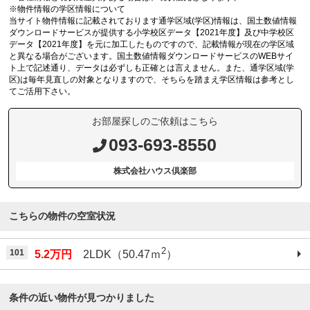
※物件情報の学区情報について
当サイト物件情報に記載されております通学区域(学区)情報は、国土数値情報
ダウンロードサービスが提供する小学校区データ【2021年度】及び中学校区
データ【2021年度】を元に加工したものですので、記載情報が現在の学区域
と異なる場合がございます。国土数値情報ダウンロードサービスのWEBサイ
ト上で記述通り、データは必ずしも正確とは言えません。また、通学区域(学
区)は毎年見直しの対象となりますので、そちらを踏まえ学区情報は参考とし
てご活用下さい。
お部屋探しのご依頼はこちら
093-693-8550
株式会社ハウス倶楽部
こちらの物件の空室状況
2
101
5.2万円
2LDK（50.47ｍ
）
条件の近い物件が見つかりました