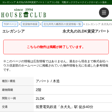
エレガンシア 永犬丸の2LDK賃貸アパート！エアコン2台 宅配ボックスウォークインクローゼット温水洗浄便座防犯カメラ｜株式会社ハウス倶楽部
TOPページ
賃貸物件検索
北九州市八幡西区の賃貸情報一覧
エレガンシア 永犬丸の
エレガンシア
永犬丸の2LDK賃貸アパート
こちらの物件は掲載が終了しています。
※このページの情報は広告情報ではありません。過去から現在まで株式会社ハ
ウス倶楽部のホームぺージに掲載されていた物件情報を元に生成した参考情報
です。
アパート / 木造
種別 / 構造
2階
建物階建
2LDK
間取り一例
筑豊電気鉄道「永犬丸」駅 徒歩40分
交通