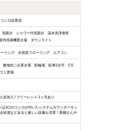
スコンロ設置済
洗面台
シャワー付洗面台
温水洗浄便座
室内洗濯機置き場
ダウンライト
ローリング
全居室フローリング
エアコン
敷地内ごみ置き場
駐輪場
駐車2台可
CS
ゴミ置場
証会社:必加入 / フリーレント:1ヶ月あり
ンは3口のコンロが付いたシステムカウンターキッ
き給湯などあると嬉しい設備も充実！新婚さんや