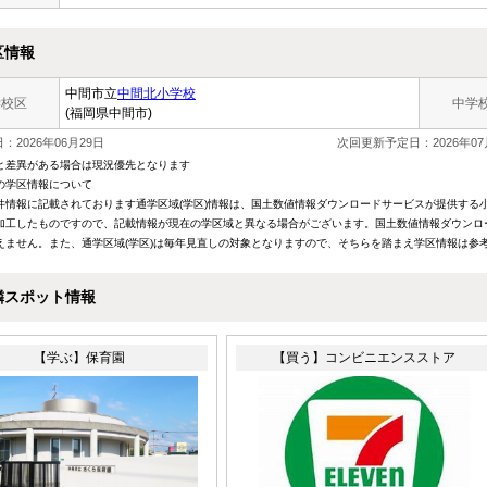
区情報
中間市立
中間北小学校
学校区
中学
(福岡県中間市)
：2026年06月29日
次回更新予定日：2026年07
と差異がある場合は現況優先となります
の学区情報について
件情報に記載されております通学区域(学区)情報は、国土数値情報ダウンロードサービスが提供する小学
加工したものですので、記載情報が現在の学区域と異なる場合がございます。国土数値情報ダウンロ
えません。また、通学区域(学区)は毎年見直しの対象となりますので、そちらを踏まえ学区情報は参
隣スポット情報
【学ぶ】保育園
【買う】コンビニエンスストア