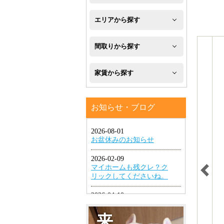
新
エリアから探す
築
八
間取りから探す
フ
幡
1R・
ロ
家賃から探す
西
1K・
ー
区
４
1DK・
リ
お知らせ・ブログ
万
八
1LDK
ン
円
幡
グ
2K・
以
東
2DK・
エ
下
区
2LDK
ア
４
小
コ
3K・
万
倉
ン
3DK・
円
北