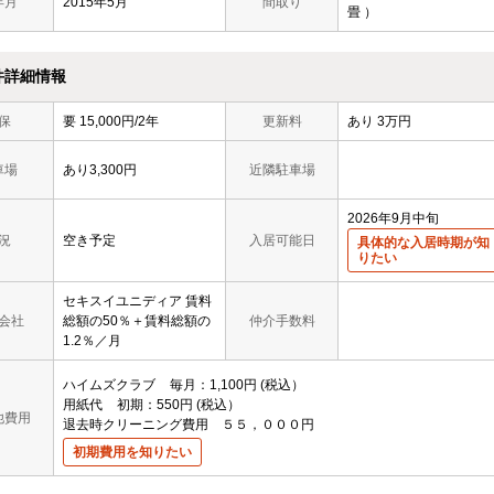
年月
2015年5月
間取り
畳 ）
件詳細情報
保
要 15,000円/2年
更新料
あり 3万円
車場
あり3,300円
近隣駐車場
2026年9月中旬
況
空き予定
入居可能日
具体的な入居時期が知
りたい
セキスイユニディア 賃料
会社
総額の50％＋賃料総額の
仲介手数料
1.2％／月
ハイムズクラブ
毎月
1,100円
税込
用紙代
初期
550円
税込
他費用
退去時クリーニング費用 ５５，０００円
初期費用を知りたい