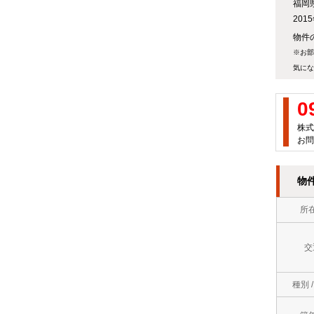
福岡
万
屋
20
徒
円
町
物件の
歩
※お部
～
岡
気にな
10
７
垣
分
万
0
町
以
円
株式
お問
若
内
７
松
ロ
万
物
区
フ
円
所
中
ト
～
間
交
バ
８
市
ス
万
種別 
直
ト
円