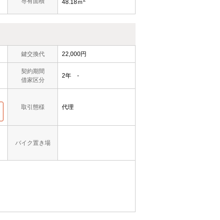
専有面積
48.18ｍ
鍵交換代
22,000円
契約期間
2年 -
借家区分
取引態様
代理
バイク置き場