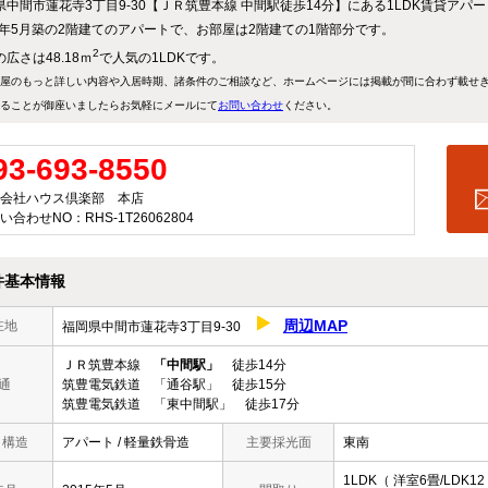
県中間市蓮花寺3丁目9-30【ＪＲ筑豊本線 中間駅徒歩14分】にある1LDK賃貸アパ
15年5月築の2階建てのアパートで、お部屋は2階建ての1階部分です。
2
広さは48.18ｍ
で人気の1LDKです。
屋のもっと詳しい内容や入居時期、諸条件のご相談など、ホームページには掲載が間に合わず載せ
ることが御座いましたらお気軽にメールにて
お問い合わせ
ください。
93-693-8550
会社ハウス倶楽部 本店
い合わせNO：RHS-1T26062804
件基本情報
周辺MAP
在地
福岡県中間市蓮花寺3丁目9-30
ＪＲ筑豊本線
「中間駅」
徒歩14分
通
筑豊電気鉄道 「通谷駅」 徒歩15分
筑豊電気鉄道 「東中間駅」 徒歩17分
/ 構造
アパート / 軽量鉄骨造
主要採光面
東南
1LDK（ 洋室6畳/LDK12