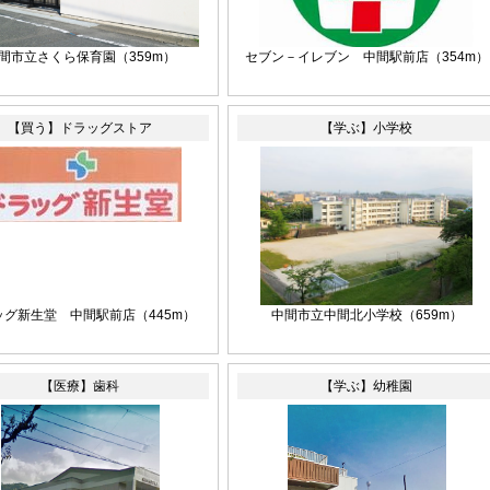
間市立さくら保育園
（359m）
セブン－イレブン 中間駅前店
（354m）
【買う】ドラッグストア
【学ぶ】小学校
ッグ新生堂 中間駅前店
（445m）
中間市立中間北小学校
（659m）
【医療】歯科
【学ぶ】幼稚園