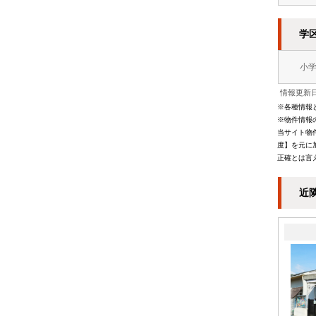
学
小
情報更新日
※各種情報
※物件情報
当サイト物
度】を元に
正確とは言
近