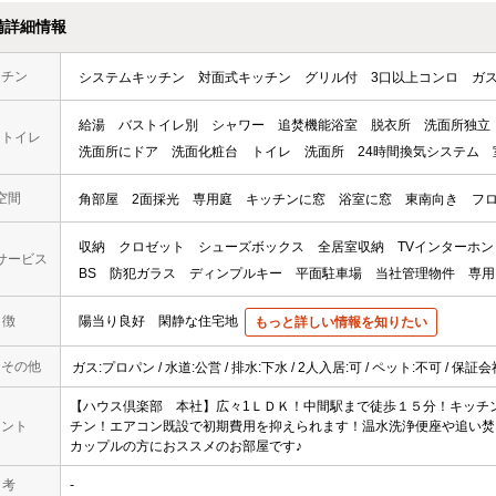
備詳細情報
ッチン
システムキッチン
対面式キッチン
グリル付
3口以上コンロ
ガ
給湯
バストイレ別
シャワー
追焚機能浴室
脱衣所
洗面所独立
・トイレ
洗面所にドア
洗面化粧台
トイレ
洗面所
24時間換気システム
空間
角部屋
2面採光
専用庭
キッチンに窓
浴室に窓
東南向き
フ
収納
クロゼット
シューズボックス
全居室収納
TVインターホン
サービス
BS
防犯ガラス
ディンプルキー
平面駐車場
当社管理物件
専用
 徴
陽当り良好
閑静な住宅地
もっと詳しい情報を知りたい
・その他
ガス:プロパン / 水道:公営 / 排水:下水 / 2人入居:可 / ペット:不可 / 保
【ハウス倶楽部 本社】広々1ＬＤＫ！中間駅まで徒歩１５分！キッチ
メント
チン！エアコン既設で初期費用を抑えられます！温水洗浄便座や追い焚
カップルの方におススメのお部屋です♪
 考
-