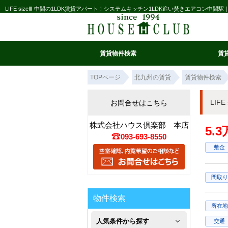
LIFE sizeⅢ 中間の1LDK賃貸アパート！システムキッチン1LDK追い焚きエアコン中
賃貸物件検索
賃
マイ条件リスト
お気に入り
条件検索
閲覧履歴
TOPページ
北九州の賃貸
賃貸物件検索
LIF
お問合せはこちら
株式会社ハウス倶楽部 本店
5.
093-693-8550
敷金
間取り
物件検索
所在地
人気条件から探す
交通