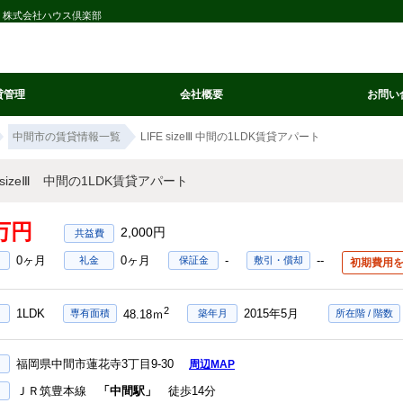
間駅｜株式会社ハウス倶楽部
貸管理
会社概要
お問い
中間市の賃貸情報一覧
LIFE sizeⅢ 中間の1LDK賃貸アパート
E sizeⅢ 中間の1LDK賃貸アパート
3万円
2,000円
0ヶ月
0ヶ月
-
--
礼金
保証金
敷引・償却
初期費用
2
1LDK
2015年5月
専有面積
築年月
所在階 / 階数
48.18ｍ
福岡県中間市蓮花寺3丁目9-30
周辺MAP
ＪＲ筑豊本線
「中間駅」
徒歩14分