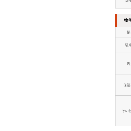
築
方
イ
８
市
レ
万
物
門
別
円
損
司
2
～
区
駐
階
９
以
万
現
上
円
オ
９
保証
ー
万
ト
円
ロ
～
その
ッ
１
ク
０