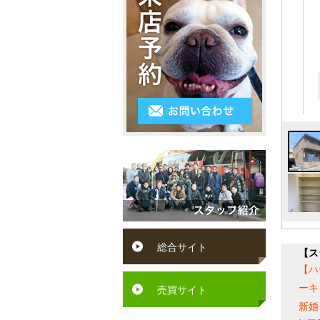
3LDK
シ
～
区
ス
4K
５
小
テ
以
万
倉
ム
上
円
南
キ
５
区
ッ
万
遠
チ
円
賀
ン
～
町
ペ
６
水
ッ
総合サイト
万
【ス
巻
ト
【ハ
円
町
ーキ
可
売買サイト
６
新婚
芦
駅