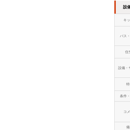
設
万
円
キ
１
バス
０
万
住
円
設備・
以
上
特
条件
コ
備