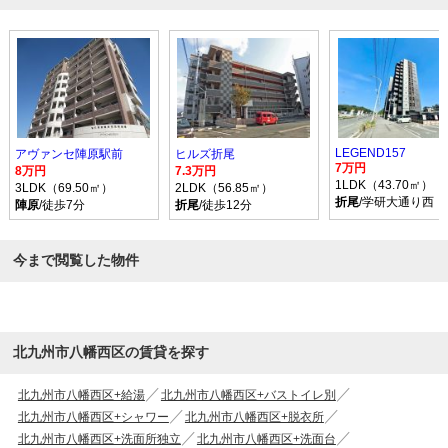
LEGEND157
アヴァンセ陣原駅前
ヒルズ折尾
7万円
8万円
7.3万円
1LDK（43.70㎡）
3LDK（69.50㎡）
2LDK（56.85㎡）
折尾
/学研大通り西 
陣原
/徒歩7分
折尾
/徒歩12分
今まで閲覧した物件
北九州市八幡西区の賃貸を探す
北九州市八幡西区+給湯
北九州市八幡西区+バストイレ別
北九州市八幡西区+シャワー
北九州市八幡西区+脱衣所
北九州市八幡西区+洗面所独立
北九州市八幡西区+洗面台