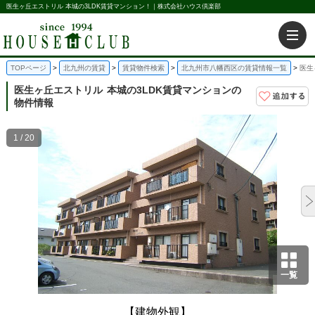
医生ヶ丘エストリル 本城の3LDK賃貸マンション！｜株式会社ハウス倶楽部
TOPページ
北九州の賃貸
賃貸物件検索
北九州市八幡西区の賃貸情報一覧
医生
医生ヶ丘エストリル
本城の3LDK賃貸マンションの
物件情報
1 / 20
一覧
【建物外観】