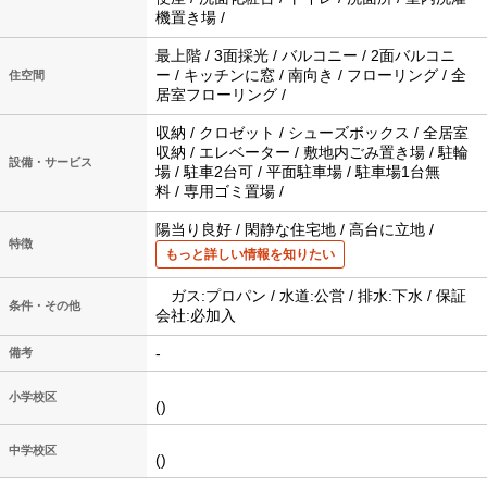
機置き場 /
最上階 / 3面採光 / バルコニー / 2面バルコニ
ー / キッチンに窓 / 南向き / フローリング / 全
住空間
居室フローリング /
収納 / クロゼット / シューズボックス / 全居室
収納 / エレベーター / 敷地内ごみ置き場 / 駐輪
設備・サービス
場 / 駐車2台可 / 平面駐車場 / 駐車場1台無
料 / 専用ゴミ置場 /
陽当り良好 / 閑静な住宅地 / 高台に立地 /
特徴
もっと詳しい情報を知りたい
ガス:プロパン / 水道:公営 / 排水:下水 / 保証
条件・その他
会社:必加入
-
備考
小学校区
()
中学校区
()