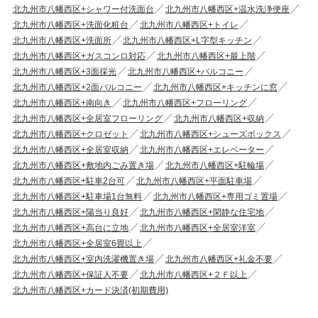
北九州市八幡西区+シャワー付洗面台
北九州市八幡西区+温水洗浄便座
北九州市八幡西区+洗面化粧台
北九州市八幡西区+トイレ
北九州市八幡西区+洗面所
北九州市八幡西区+L字型キッチン
北九州市八幡西区+ガスコンロ対応
北九州市八幡西区+最上階
北九州市八幡西区+3面採光
北九州市八幡西区+バルコニー
北九州市八幡西区+2面バルコニー
北九州市八幡西区+キッチンに窓
北九州市八幡西区+南向き
北九州市八幡西区+フローリング
北九州市八幡西区+全居室フローリング
北九州市八幡西区+収納
北九州市八幡西区+クロゼット
北九州市八幡西区+シューズボックス
北九州市八幡西区+全居室収納
北九州市八幡西区+エレベーター
北九州市八幡西区+敷地内ごみ置き場
北九州市八幡西区+駐輪場
北九州市八幡西区+駐車2台可
北九州市八幡西区+平面駐車場
北九州市八幡西区+駐車場1台無料
北九州市八幡西区+専用ゴミ置場
北九州市八幡西区+陽当り良好
北九州市八幡西区+閑静な住宅地
北九州市八幡西区+高台に立地
北九州市八幡西区+全居室洋室
北九州市八幡西区+全居室6畳以上
北九州市八幡西区+室内洗濯機置き場
北九州市八幡西区+礼金不要
北九州市八幡西区+保証人不要
北九州市八幡西区+２Ｆ以上
北九州市八幡西区+カード決済(初期費用)