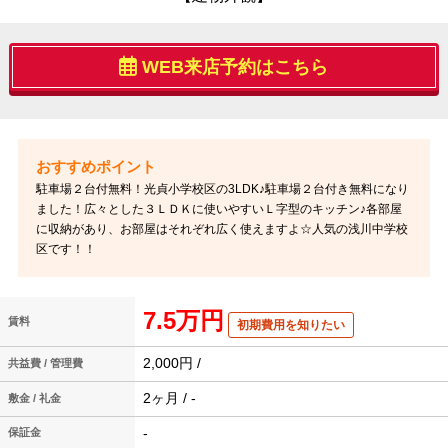
WEB来店予約はこちら
駐車場２台付無料！光貞小学校区の3LDK♪駐車場２台付き無料になり
ました！広々とした３ＬＤＫに使いやすいＬ字型のキッチン♪各部屋
に収納があり、お部屋はそれぞれ広く使えますよ☆人気の浅川中学校
区です！！
7.5万円
賃料
初期費用を知りたい
2,000円 /
共益費 / 管理費
2ヶ月 / -
敷金 / 礼金
-
保証金