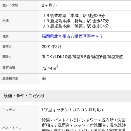
2ヶ月 / -
敷引 / 償却
ＪＲ筑豊本線「本城」駅 徒歩29分
ＪＲ鹿児島本線「折尾」駅 徒歩37分
交通
ＪＲ鹿児島本線「陣原」駅 徒歩54分
福岡県北九州市八幡西区医生ヶ丘
住所
2001年3月
築年月
3LDK (LDK10畳/洋室8.5畳/洋室6畳/洋室6畳)
間取り
2
72.44ｍ
専有面積
南
主要採光面
設備・条件・こだわり
L字型キッチン / ガスコンロ対応 /
キッチン
給湯 / バストイレ別 / シャワー / 脱衣所 / 洗面
所独立 / 洗面台 / シャワー付洗面台 / 温水洗浄
バス・トイレ
便座 / 洗面化粧台 / トイレ / 洗面所 / 室内洗濯