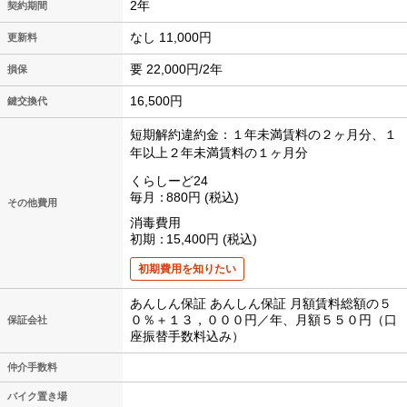
2年
契約期間
なし 11,000円
更新料
要 22,000円/2年
損保
16,500円
鍵交換代
短期解約違約金：１年未満賃料の２ヶ月分、１
年以上２年未満賃料の１ヶ月分
くらしーど24
毎月
880円
税込
その他費用
消毒費用
初期
15,400円
税込
初期費用を知りたい
あんしん保証 あんしん保証 月額賃料総額の５
０％＋１３，０００円／年、月額５５０円（口
保証会社
座振替手数料込み）
仲介手数料
バイク置き場