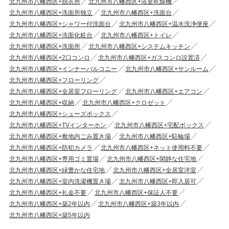
北九州市八幡西区+脱衣所
北九州市八幡西区+浴室乾燥機
北九州市八幡西区+洗面所独立
北九州市八幡西区+洗面台
北九州市八幡西区+シャワー付洗面台
北九州市八幡西区+温水洗浄便座
北九州市八幡西区+洗面化粧台
北九州市八幡西区+トイレ
北九州市八幡西区+洗面所
北九州市八幡西区+システムキッチン
北九州市八幡西区+2口コンロ
北九州市八幡西区+ガスコンロ設置済
北九州市八幡西区+インナーバルコニー
北九州市八幡西区+サンルーム
北九州市八幡西区+フローリング
北九州市八幡西区+全居室フローリング
北九州市八幡西区+エアコン
北九州市八幡西区+収納
北九州市八幡西区+クロゼット
北九州市八幡西区+シューズボックス
北九州市八幡西区+TVインターホン
北九州市八幡西区+宅配ボックス
北九州市八幡西区+敷地内ごみ置き場
北九州市八幡西区+駐輪場
北九州市八幡西区+防犯カメラ
北九州市八幡西区+ネット使用料不要
北九州市八幡西区+専用ゴミ置場
北九州市八幡西区+閑静な住宅地
北九州市八幡西区+緑豊かな住宅地
北九州市八幡西区+全居室洋室
北九州市八幡西区+室内洗濯機置き場
北九州市八幡西区+即入居可
北九州市八幡西区+礼金不要
北九州市八幡西区+保証人不要
北九州市八幡西区+築2年以内
北九州市八幡西区+築3年以内
北九州市八幡西区+築5年以内