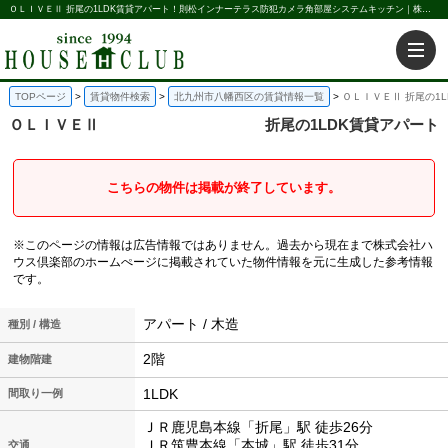
ＯＬＩＶＥⅡ 折尾の1LDK賃貸アパート！則松インナーテラス防犯カメラ角部屋システムキッチン｜株式会社ハウス倶楽部
TOPページ
賃貸物件検索
北九州市八幡西区の賃貸情報一覧
ＯＬＩＶＥⅡ 折尾の1
ＯＬＩＶＥⅡ
折尾の1LDK賃貸アパート
こちらの物件は掲載が終了しています。
※このページの情報は広告情報ではありません。過去から現在まで株式会社ハ
ウス倶楽部のホームぺージに掲載されていた物件情報を元に生成した参考情報
です。
アパート / 木造
種別 / 構造
2階
建物階建
1LDK
間取り一例
ＪＲ鹿児島本線「折尾」駅 徒歩26分
ＪＲ筑豊本線「本城」駅 徒歩31分
交通