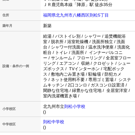
ＪＲ鹿児島本線「陣原」駅 徒歩35分
福岡県北九州市八幡西区則松5丁目
住所
新築
築年月
給湯 / バストイレ別 / シャワー / 追焚機能浴
室 / 脱衣所 / 浴室乾燥機 / 洗面所独立 / 洗面
台 / シャワー付洗面台 / 温水洗浄便座 / 洗面化
粧台 / トイレ / 洗面所 / インナーバルコニ
ー / サンルーム / フローリング / 全居室フロー
リング / エアコン / 収納 / クロゼット / シュー
設備・条件の一例
ズボックス / TVインターホン / 宅配ボック
ス / 敷地内ごみ置き場 / 駐輪場 / 防犯カメ
ラ / ネット使用料不要 / 専用ゴミ置場 / システ
ムキッチン / 2口コンロ / ガスコンロ設置済 /
閑静な住宅地 / 緑豊かな住宅地 / 全居室洋室 /
室内洗濯機置き場 /
北九州市立
則松小学校
小学校区
()
則松中学校
中学校区
()