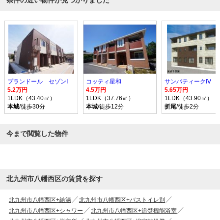
条件の近い物件が見つかりました
プランドール セゾンⅠ
コッティ星和
サンパティークⅣ
5.2万円
4.5万円
5.65万円
1LDK（43.40㎡）
1LDK（37.76㎡）
1LDK（43.90㎡）
本城
/徒歩30分
本城
/徒歩12分
折尾
/徒歩2分
今まで閲覧した物件
北九州市八幡西区の賃貸を探す
北九州市八幡西区+給湯
北九州市八幡西区+バストイレ別
北九州市八幡西区+シャワー
北九州市八幡西区+追焚機能浴室