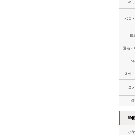
キ
万
バス
円
１
住
０
設備・
万
特
円
条件
以
上
コ
備
学
小