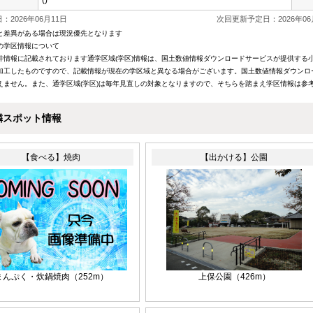
()
：2026年06月11日
次回更新予定日：2026年06
と差異がある場合は現況優先となります
の学区情報について
件情報に記載されております通学区域(学区)情報は、国土数値情報ダウンロードサービスが提供する小学
加工したものですので、記載情報が現在の学区域と異なる場合がございます。国土数値情報ダウンロ
えません。また、通学区域(学区)は毎年見直しの対象となりますので、そちらを踏まえ学区情報は参
隣スポット情報
【食べる】焼肉
【出かける】公園
まんぷく・炊鍋焼肉
（252m）
上保公園
（426m）