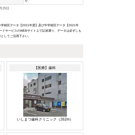
()
月25日
校区データ【2021年度】及び中学校区データ【2021年
ードサービスのWEBサイト上で記述通り、データは必ずしも
考としてご活用下さい。
【医療】歯科
いしまつ歯科クリニック
（262m）