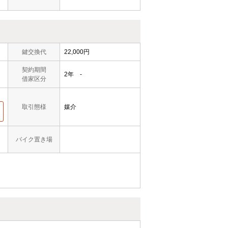
鍵交換代
22,000円
契約期間
2年 -
借家区分
取引態様
媒介
バイク置き場