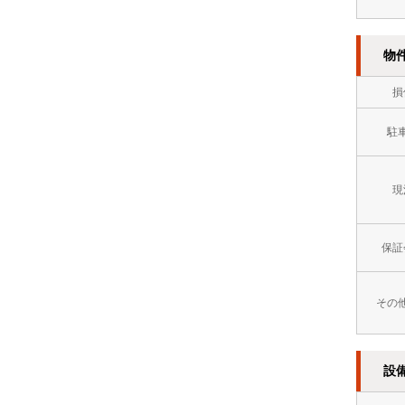
方
イ
８
市
レ
万
物
門
別
円
損
司
2
～
駐
区
階
９
以
万
現
上
円
オ
９
保証
ー
万
ト
その
円
ロ
～
ッ
設
１
ク
０