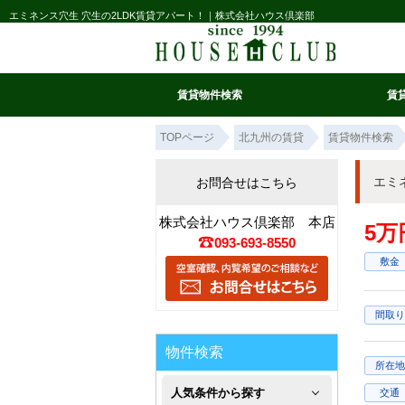
エミネンス穴生 穴生の2LDK賃貸アパート！｜株式会社ハウス倶楽部
賃貸物件検索
賃
マイ条件リスト
お気に入り
条件検索
閲覧履歴
TOPページ
北九州の賃貸
賃貸物件検索
エミ
お問合せはこちら
株式会社ハウス倶楽部 本店
5万
093-693-8550
敷金
間取り
物件検索
所在地
人気条件から探す
交通