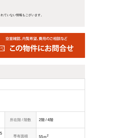
きれていない情報もございます。
所在階 / 階数
2階 / 4階
5
2
専有面積
55ｍ