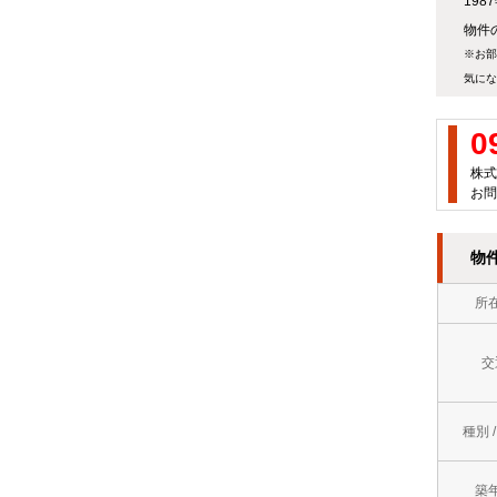
19
万
屋
物件
徒
円
※お部
町
歩
気にな
～
岡
10
７
0
垣
分
万
株式
町
以
お問
円
若
内
７
物
松
ロ
万
区
所
フ
円
中
ト
～
交
間
バ
８
市
ス
種別 
万
直
ト
円
築