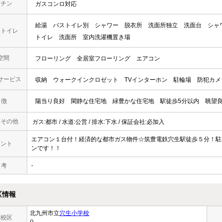
ッチン
ガスコンロ対応
給湯
バストイレ別
シャワー
脱衣所
洗面所独立
洗面台
シャ
・トイレ
トイレ
洗面所
室内洗濯機置き場
空間
フローリング
全居室フローリング
エアコン
サービス
収納
ウォークインクロゼット
TVインターホン
駐輪場
防犯カメ
 徴
陽当り良好
閑静な住宅地
緑豊かな住宅地
駅徒歩5分以内
眺望
・その他
ガス:都市 / 水道:公営 / 排水:下水 / 保証会社:必加入
エアコン１台付！経済的な都市ガス物件☆筑豊電鉄穴生駅徒歩５分！駐
メント
ンです！！
 考
-
区情報
北九州市立
穴生小学校
学校区