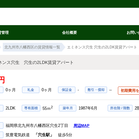
貸管理
会社概要
お問い
北九州市八幡西区の賃貸情報一覧
エミネンス穴生 穴生の2LDK賃貸アパート
ネンス穴生 穴生の2LDK賃貸アパート
円
0ヶ月
0ヶ月
-
--
礼金
保証金
敷引・償却
初期費用
2
2LDK
1987年6月
2
専有面積
築年月
所在階 / 階数
55ｍ
福岡県北九州市八幡西区穴生2丁目
周辺MAP
筑豊電気鉄道
「穴生駅」
徒歩5分