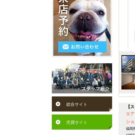
3LDK
シ
～
区
ス
4K
５
小
テ
以
万
倉
ム
上
円
南
キ
５
区
ッ
万
遠
チ
円
賀
ン
～
町
ペ
６
水
ッ
総合サイト
万
【ス
巻
ト
エア
円
町
ショ
可
売買サイト
６
福岡
芦
駅