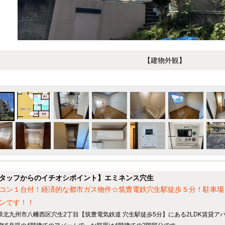
【建物外観】
タッフからのイチオシポイント】エミネンス穴生
コン１台付！経済的な都市ガス物件☆筑豊電鉄穴生駅徒歩５分！駐車場
ンです！！
県北九州市八幡西区穴生2丁目【筑豊電気鉄道 穴生駅徒歩5分】にある2LDK賃貸ア