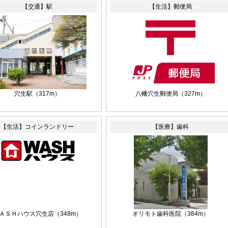
【交通】駅
【生活】郵便局
穴生駅
（317m）
八幡穴生郵便局
（327m）
【生活】コインランドリー
【医療】歯科
ＡＳＨハウス穴生店
（348m）
オリモト歯科医院
（384m）