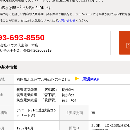
87年6月築の4階建てのアパートで、お部屋は4階建ての2階部分です。
2
の広さは55ｍ
で人気の2LDKです。
屋のもっと詳しい内容や入居時期、諸条件のご相談など、ホームページには掲載が間に合わず載せ
ることが御座いましたらお気軽にメールにて
お問い合わせ
ください。
93-693-8550
会社ハウス倶楽部 本店
い合わせNO：RHS-h202603319
件基本情報
周辺MAP
在地
福岡県北九州市八幡西区穴生2丁目
筑豊電気鉄道
「穴生駅」
徒歩5分
通
筑豊電気鉄道 「森下駅」 徒歩8分
筑豊電気鉄道 「萩原駅」 徒歩14分
アパート / RC造(鉄筋コン
/ 構造
主要採光面
南
クリート造)
2LDK（ LDK15畳/洋室4.
年月
1987年6月
間取り