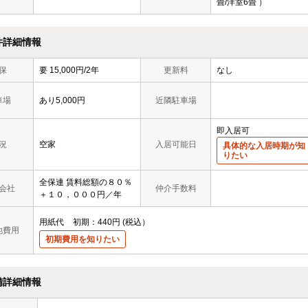
畳/洋室6畳 ）
件詳細情報
保
要 15,000円/2年
更新料
なし
車場
あり5,000円
近隣駐車場
即入居可
況
空家
入居可能日
具体的な入居時期が知
りたい
全保連 賃料総額の８０％
会社
仲介手数料
＋１０，０００円／年
用紙代
初期
440円
税込
他費用
初期費用を知りたい
備詳細情報