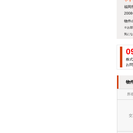
万
屋
福岡
徒
円
20
町
歩
物件の
～
岡
※お部
10
７
気にな
垣
分
万
町
0
以
円
株式
若
内
お問
７
松
ロ
万
区
物
フ
円
中
ト
所
～
間
バ
８
市
ス
交
万
直
ト
円