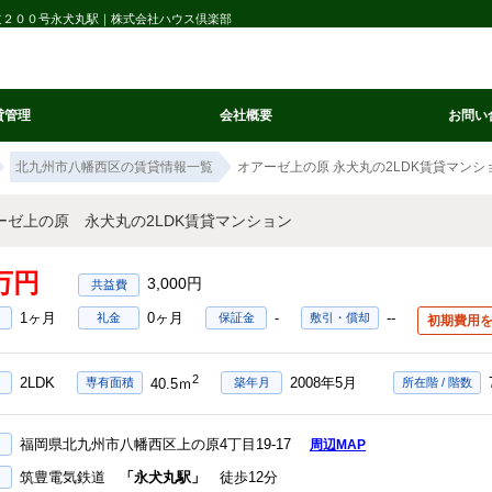
国道２００号永犬丸駅｜株式会社ハウス倶楽部
貸管理
会社概要
お問い
北九州市八幡西区の賃貸情報一覧
オアーゼ上の原 永犬丸の2LDK賃貸マンシ
ーゼ上の原 永犬丸の2LDK賃貸マンション
1万円
3,000円
1ヶ月
0ヶ月
-
--
礼金
保証金
敷引・償却
初期費用
2
2LDK
2008年5月
専有面積
築年月
所在階 / 階数
40.5ｍ
福岡県北九州市八幡西区上の原4丁目19-17
周辺MAP
筑豊電気鉄道
「永犬丸駅」
徒歩12分