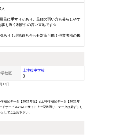
加入
風呂に手すりがあり、足腰の弱い方も暮らしやす
丸駅も近く利便性の高い立地です☆
引あり！現地待ち合わせ対応可能！他業者様の掲
上津役中学校
中学校区
()
月17日
校区データ【2021年度】及び中学校区データ【2021年
ードサービスのWEBサイト上で記述通り、データは必ずしも
考としてご活用下さい。