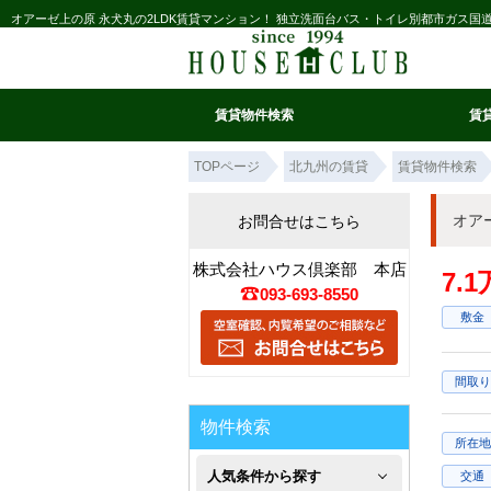
オアーゼ上の原 永犬丸の2LDK賃貸マンション！ 独立洗面台バス・トイレ別都市ガス
賃貸物件検索
賃
マイ条件リスト
お気に入り
条件検索
閲覧履歴
TOPページ
北九州の賃貸
賃貸物件検索
オア
お問合せはこちら
株式会社ハウス倶楽部 本店
7.
093-693-8550
敷金
間取り
物件検索
所在地
人気条件から探す
交通