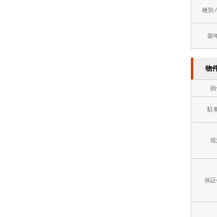
方
イ
種別 
８
市
レ
万
築
門
別
円
司
2
～
物
区
階
９
損
以
万
上
駐
円
オ
９
現
ー
万
ト
円
ロ
保証
～
ッ
１
ク
０