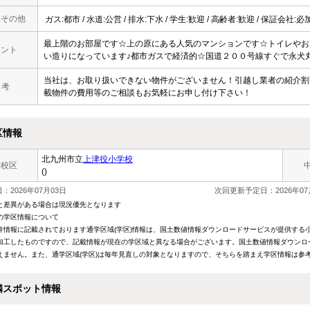
・その他
ガス:都市 / 水道:公営 / 排水:下水 / 学生:歓迎 / 高齢者:歓迎 / 保証会社:必
最上階のお部屋です☆上の原にある人気のマンションです☆トイレやお
メント
い造りになっています♪都市ガスで経済的☆国道２００号線すぐで永犬
当社は、お取り扱いできない物件がございません！引越し業者の紹介割
 考
載物件の費用等のご相談もお気軽にお申し付け下さい！
区情報
北九州市立
上津役小学校
学校区
()
：2026年07月03日
次回更新予定日：2026年07
と差異がある場合は現況優先となります
の学区情報について
件情報に記載されております通学区域(学区)情報は、国土数値情報ダウンロードサービスが提供する小学
加工したものですので、記載情報が現在の学区域と異なる場合がございます。国土数値情報ダウンロ
えません。また、通学区域(学区)は毎年見直しの対象となりますので、そちらを踏まえ学区情報は参
隣スポット情報