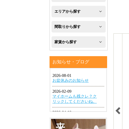
新
エリアから探す
築
八
間取りから探す
フ
幡
1R・
ロ
家賃から探す
西
1K・
ー
区
４
1DK・
リ
お知らせ・ブログ
万
八
1LDK
ン
円
幡
グ
2K・
以
東
2DK・
エ
下
区
2LDK
ア
４
小
コ
3K・
万
倉
ン
3DK・
円
北