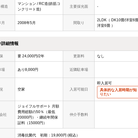
マンション / RC造(鉄筋コ
/ 構造
主要採光面
-
ンクリート造)
2LDK（ DK10畳/洋室6畳
年月
2008年5月
間取り
洋室6畳 ）
件詳細情報
保
要 24,000円/2年
更新料
なし
車場
あり8,000円
近隣駐車場
即入居可
況
空家
入居可能日
具体的な入居時期が知
りたい
ジョイフルサポート 月額
費用総額の50％（最低
会社
仲介手数料
20000円）・継続年間保
証料（15000円）
消毒抗菌代
初期
19,800円
税込