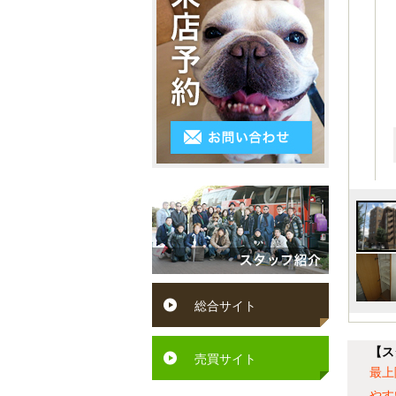
3LDK
シ
～
区
ス
4K
５
小
テ
以
万
倉
ム
上
円
南
キ
５
区
ッ
万
遠
チ
円
賀
ン
～
町
ペ
６
水
ッ
総合サイト
万
巻
ト
円
町
【ス
可
売買サイト
６
最上
芦
駅
やす