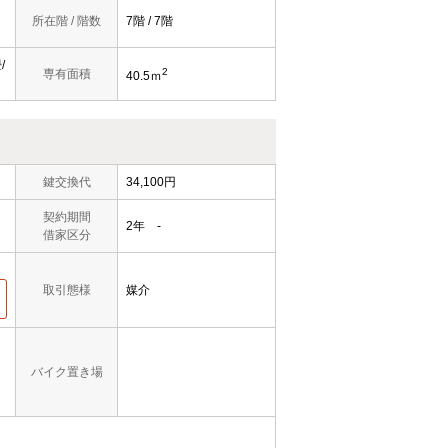
所在階 / 階数
7階 / 7階
/
2
専有面積
40.5ｍ
鍵交換代
34,100円
契約期間
2年 -
借家区分
取引態様
媒介
バイク置き場