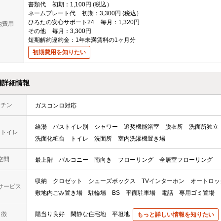
書類代
初期
1,100円
税込
ネームプレート代
初期
3,300円
税込
ひろたの安心サポート24
毎月
1,320円
他費用
その他
毎月
3,300円
短期解約違約金：1年未満賃料の1ヶ月分
初期費用を知りたい
備詳細情報
ッチン
ガスコンロ対応
給湯
バストイレ別
シャワー
追焚機能浴室
脱衣所
洗面所独立
・トイレ
洗面化粧台
トイレ
洗面所
室内洗濯機置き場
空間
最上階
バルコニー
南向き
フローリング
全居室フローリング
収納
クロゼット
シューズボックス
TVインターホン
オートロッ
サービス
敷地内ごみ置き場
駐輪場
BS
平面駐車場
電話
専用ゴミ置場
 徴
陽当り良好
閑静な住宅地
平坦地
もっと詳しい情報を知りたい