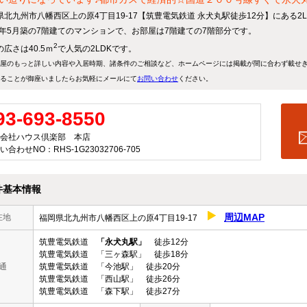
県北九州市八幡西区上の原4丁目19-17【筑豊電気鉄道 永犬丸駅徒歩12分】にある2
08年5月築の7階建てのマンションで、お部屋は7階建ての7階部分です。
2
広さは40.5ｍ
で人気の2LDKです。
屋のもっと詳しい内容や入居時期、諸条件のご相談など、ホームページには掲載が間に合わず載せ
ることが御座いましたらお気軽にメールにて
お問い合わせ
ください。
93-693-8550
会社ハウス倶楽部 本店
い合わせNO：RHS-1G23032706-705
件基本情報
周辺MAP
在地
福岡県北九州市八幡西区上の原4丁目19-17
筑豊電気鉄道
「永犬丸駅」
徒歩12分
筑豊電気鉄道 「三ヶ森駅」 徒歩18分
通
筑豊電気鉄道 「今池駅」 徒歩20分
筑豊電気鉄道 「西山駅」 徒歩26分
筑豊電気鉄道 「森下駅」 徒歩27分