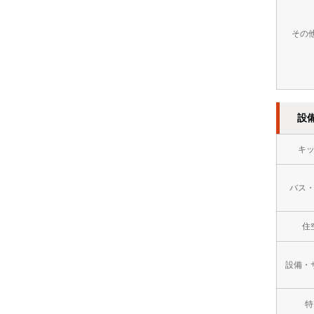
万
その
円
１
０
設
万
円
キ
以
バス
上
住
設備・
特