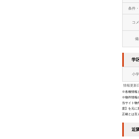
条件
コ
備
学
小
情報更新日
※各種情報
※物件情報
当サイト物
度】を元に
正確とは言
近