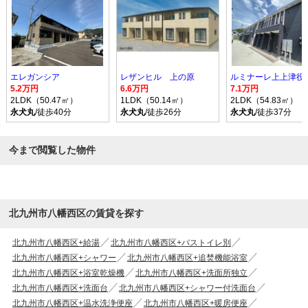
エレガンシア
レザンヒル 上の原
ルミナーレ上上津役
5.2万円
6.6万円
7.1万円
2LDK（50.47㎡）
1LDK（50.14㎡）
2LDK（54.83㎡）
永犬丸
/徒歩40分
永犬丸
/徒歩26分
永犬丸
/徒歩37分
今まで閲覧した物件
北九州市八幡西区の賃貸を探す
北九州市八幡西区+給湯
北九州市八幡西区+バストイレ別
北九州市八幡西区+シャワー
北九州市八幡西区+追焚機能浴室
北九州市八幡西区+浴室乾燥機
北九州市八幡西区+洗面所独立
北九州市八幡西区+洗面台
北九州市八幡西区+シャワー付洗面台
北九州市八幡西区+温水洗浄便座
北九州市八幡西区+暖房便座