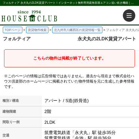
フォルティア 永犬丸の2LDK賃貸アパート！インターネット無料専用庭角部屋エアコン追い炊き機能｜株式会社ハウス倶楽部
TOPページ
賃貸物件検索
北九州市八幡西区の賃貸情報一覧
フォルティア 永犬丸の
フォルティア
永犬丸の2LDK賃貸アパート
こちらの物件は掲載が終了しています。
※このページの情報は広告情報ではありません。過去から現在まで株式会社ハ
ウス倶楽部のホームぺージに掲載されていた物件情報を元に生成した参考情報
です。
アパート / S造(鉄骨造)
種別 / 構造
2階
建物階建
2LDK
間取り一例
筑豊電気鉄道「永犬丸」駅 徒歩35分
交通
筑豊電気鉄道「今池」駅 徒歩36分