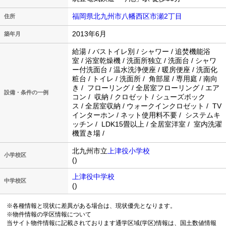
福岡県北九州市八幡西区市瀬2丁目
住所
2013年6月
築年月
給湯 / バストイレ別 / シャワー / 追焚機能浴
室 / 浴室乾燥機 / 洗面所独立 / 洗面台 / シャワ
ー付洗面台 / 温水洗浄便座 / 暖房便座 / 洗面化
粧台 / トイレ / 洗面所 / 角部屋 / 専用庭 / 南向
き / フローリング / 全居室フローリング / エア
設備・条件の一例
コン / 収納 / クロゼット / シューズボック
ス / 全居室収納 / ウォークインクロゼット / TV
インターホン / ネット使用料不要 / システムキ
ッチン / LDK15畳以上 / 全居室洋室 / 室内洗濯
機置き場 /
北九州市立
上津役小学校
小学校区
()
上津役中学校
中学校区
()
※各種情報と現状に差異がある場合は、現状優先となります。
※物件情報の学区情報について
当サイト物件情報に記載されております通学区域(学区)情報は、国土数値情報