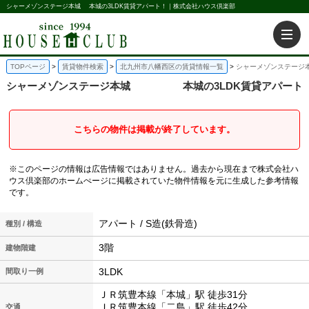
シャーメゾンステージ本城 本城の3LDK賃貸アパート！｜株式会社ハウス倶楽部
TOPページ
賃貸物件検索
北九州市八幡西区の賃貸情報一覧
シャーメゾンステージ本
シャーメゾンステージ本城
本城の3LDK賃貸アパート
こちらの物件は掲載が終了しています。
※このページの情報は広告情報ではありません。過去から現在まで株式会社ハ
ウス倶楽部のホームぺージに掲載されていた物件情報を元に生成した参考情報
です。
アパート / S造(鉄骨造)
種別 / 構造
3階
建物階建
3LDK
間取り一例
ＪＲ筑豊本線「本城」駅 徒歩31分
ＪＲ筑豊本線「二島」駅 徒歩42分
交通