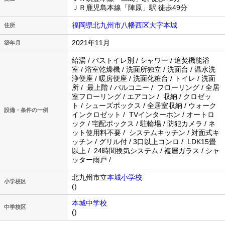
ＪＲ鹿児島本線「陣原」駅 徒歩49分
福岡県北九州市八幡西区大字本城
住所
2021年11月
築年月
給湯 / バストイレ別 / シャワー / 追焚機能浴
室 / 浴室乾燥機 / 洗面所独立 / 洗面台 / 温水洗
浄便座 / 暖房便座 / 洗面化粧台 / トイレ / 洗面
所 / 最上階 / バルコニー / フローリング / 全居
室フローリング / エアコン / 収納 / クロゼッ
ト / シューズボックス / 全居室収納 / ウォーク
設備・条件の一例
インクロゼット / TVインターホン / オートロ
ック / 宅配ボックス / 駐輪場 / 防犯カメラ / ネ
ット使用料不要 / システムキッチン / 対面式キ
ッチン / グリル付 / 3口以上コンロ / LDK15畳
以上 / 24時間換気システム / 複層ガラス / シャ
ッター雨戸 /
北九州市立
本城小学校
小学校区
()
本城中学校
中学校区
()