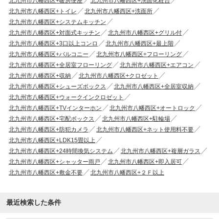
北九州市八幡西区+暖房便座
北九州市八幡西区+洗面化粧台
北九州市八幡西区+トイレ
北九州市八幡西区+洗面所
北九州市八幡西区+システムキッチン
北九州市八幡西区+対面式キッチン
北九州市八幡西区+グリル付
北九州市八幡西区+3口以上コンロ
北九州市八幡西区+最上階
北九州市八幡西区+バルコニー
北九州市八幡西区+フローリング
北九州市八幡西区+全居室フローリング
北九州市八幡西区+エアコン
北九州市八幡西区+収納
北九州市八幡西区+クロゼット
北九州市八幡西区+シューズボックス
北九州市八幡西区+全居室収納
北九州市八幡西区+ウォークインクロゼット
北九州市八幡西区+TVインターホン
北九州市八幡西区+オートロック
北九州市八幡西区+宅配ボックス
北九州市八幡西区+駐輪場
北九州市八幡西区+防犯カメラ
北九州市八幡西区+ネット使用料不要
北九州市八幡西区+LDK15畳以上
北九州市八幡西区+24時間換気システム
北九州市八幡西区+複層ガラス
北九州市八幡西区+シャッター雨戸
北九州市八幡西区+即入居可
北九州市八幡西区+敷金不要
北九州市八幡西区+２Ｆ以上
最近検索した条件