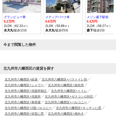
グランビュー華
メディアパークⅢ
メゾン森下駅前
6.2万円
6.6万円
6.4万円
2LDK（62.32㎡）
2LDK（59.88㎡）
2LDK（58.27㎡）
永犬丸
/徒歩12分
永犬丸
/徒歩25分
森下
/徒歩2分
今まで閲覧した物件
北九州市八幡西区の賃貸を探す
北九州市八幡西区+給湯
北九州市八幡西区+バストイレ別
北九州市八幡西区+シャワー
北九州市八幡西区+脱衣所
北九州市八幡西区+洗面所独立
北九州市八幡西区+トイレ
北九州市八幡西区+洗面所
北九州市八幡西区+ガスコンロ対応
北九州市八幡西区+角部屋
北九州市八幡西区+バルコニー
北九州市八幡西区+2面バルコニー
北九州市八幡西区+キッチンに窓
北九州市八幡西区+浴室に窓
北九州市八幡西区+南向き