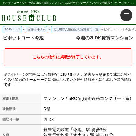
ピボットコート今池 今池の2LDK賃貸マンション！2LDKデザイナーズマンション角部屋インターネット無料今池駅｜株式会社ハウス倶楽部
TOPページ
賃貸物件検索
北九州市八幡西区の賃貸情報一覧
ピボットコート今池 今
ピボットコート今池
今池の2LDK賃貸マンション
こちらの物件は掲載が終了しています。
※このページの情報は広告情報ではありません。過去から現在まで株式会社ハ
ウス倶楽部のホームぺージに掲載されていた物件情報を元に生成した参考情報
です。
マンション / SRC造(鉄骨鉄筋コンクリート造)
種別 / 構造
5階
建物階建
2LDK
間取り一例
筑豊電気鉄道「今池」駅 徒歩3分
筑豊電気鉄道「永犬丸」駅 徒歩11分
交通