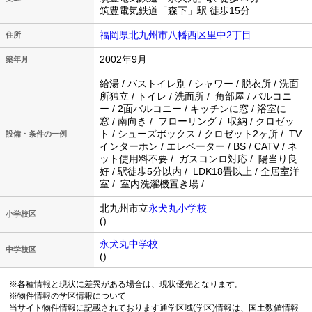
筑豊電気鉄道「森下」駅 徒歩15分
福岡県北九州市八幡西区里中2丁目
住所
2002年9月
築年月
給湯 / バストイレ別 / シャワー / 脱衣所 / 洗面
所独立 / トイレ / 洗面所 / 角部屋 / バルコニ
ー / 2面バルコニー / キッチンに窓 / 浴室に
窓 / 南向き / フローリング / 収納 / クロゼッ
ト / シューズボックス / クロゼット2ヶ所 / TV
設備・条件の一例
インターホン / エレベーター / BS / CATV / ネ
ット使用料不要 / ガスコンロ対応 / 陽当り良
好 / 駅徒歩5分以内 / LDK18畳以上 / 全居室洋
室 / 室内洗濯機置き場 /
北九州市立
永犬丸小学校
小学校区
()
永犬丸中学校
中学校区
()
※各種情報と現状に差異がある場合は、現状優先となります。
※物件情報の学区情報について
当サイト物件情報に記載されております通学区域(学区)情報は、国土数値情報