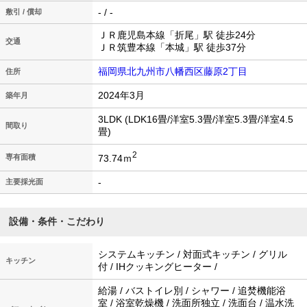
- / -
敷引 / 償却
ＪＲ鹿児島本線「折尾」駅 徒歩24分
交通
ＪＲ筑豊本線「本城」駅 徒歩37分
福岡県北九州市八幡西区藤原2丁目
住所
2024年3月
築年月
3LDK (LDK16畳/洋室5.3畳/洋室5.3畳/洋室4.5
間取り
畳)
2
73.74ｍ
専有面積
-
主要採光面
設備・条件・こだわり
システムキッチン / 対面式キッチン / グリル
キッチン
付 / IHクッキングヒーター /
給湯 / バストイレ別 / シャワー / 追焚機能浴
室 / 浴室乾燥機 / 洗面所独立 / 洗面台 / 温水洗