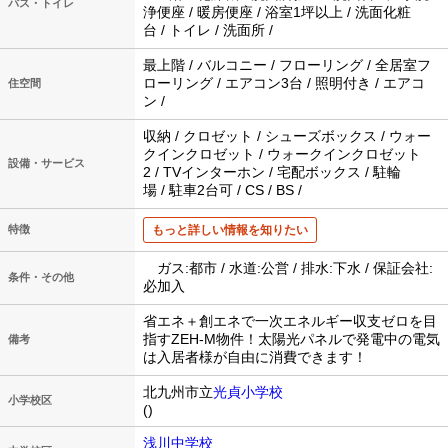
バス・トイレ
浄便座 / 暖房便座 / 浴室1坪以上 / 洗面化粧
台 / トイレ / 洗面所 /
最上階 / バルコニー / フローリング / 全居室フ
ローリング / エアコン3台 / 照明付き / エアコ
住空間
ン /
収納 / クロゼット / シューズボックス / ウォー
クインクロゼット / ウォークインクロゼット
設備・サービス
2 / TVインターホン / 宅配ボックス / 駐輪
場 / 駐車2台可 / CS / BS /
特徴
もっと詳しい情報を知りたい
ガス:都市 / 水道:公営 / 排水:下水 / 保証会社:
条件・その他
必加入
省エネ＋創エネで一次エネルギー収支ゼロを目
指すZEH-M物件！太陽光パネルで発電中の電気
備考
は入居者様が自由に消費できます！
北九州市立
光貞小学校
小学校区
()
浅川中学校