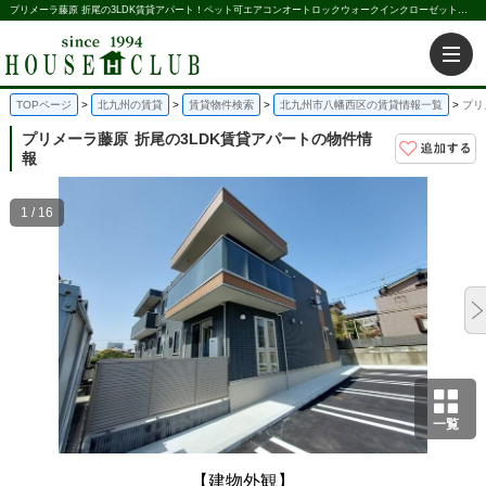
プリメーラ藤原 折尾の3LDK賃貸アパート！ペット可エアコンオートロックウォークインクローゼット宅配ボックス｜株式会社ハウス倶楽部
TOPページ
北九州の賃貸
賃貸物件検索
北九州市八幡西区の賃貸情報一覧
プリ
プリメーラ藤原
折尾の3LDK賃貸アパートの物件情
報
1 / 16
一覧
【建物外観】