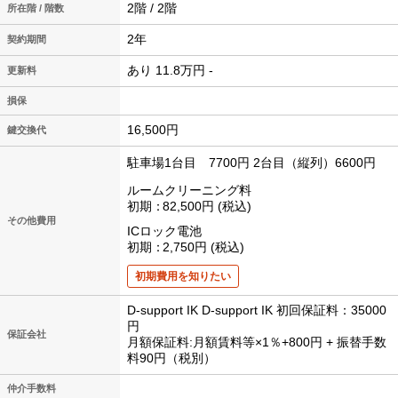
2階 / 2階
所在階 / 階数
2年
契約期間
あり 11.8万円 -
更新料
損保
16,500円
鍵交換代
駐車場1台目 7700円
2台目（縦列）6600円
ルームクリーニング料
初期
82,500円
税込
その他費用
ICロック電池
初期
2,750円
税込
初期費用を知りたい
D-support IK D-support IK 初回保証料：35000
円
保証会社
月額保証料:月額賃料等×1％+800円 + 振替手数
料90円（税別）
仲介手数料