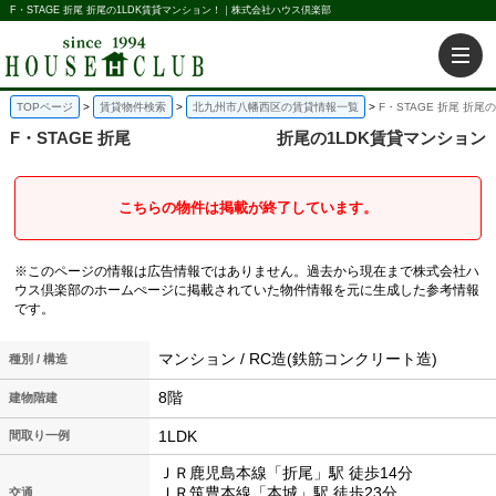
F・STAGE 折尾 折尾の1LDK賃貸マンション！｜株式会社ハウス倶楽部
TOPページ
賃貸物件検索
北九州市八幡西区の賃貸情報一覧
F・STAGE 折尾 折尾
F・STAGE 折尾
折尾の1LDK賃貸マンション
こちらの物件は掲載が終了しています。
※このページの情報は広告情報ではありません。過去から現在まで株式会社ハ
ウス倶楽部のホームぺージに掲載されていた物件情報を元に生成した参考情報
です。
マンション / RC造(鉄筋コンクリート造)
種別 / 構造
8階
建物階建
1LDK
間取り一例
ＪＲ鹿児島本線「折尾」駅 徒歩14分
ＪＲ筑豊本線「本城」駅 徒歩23分
交通