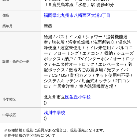
ＪＲ鹿児島本線「水巻」駅 徒歩40分
福岡県北九州市八幡西区大浦3丁目
住所
新築
築年月
給湯 / バストイレ別 / シャワー / 追焚機能浴
室 / 脱衣所 / 浴室乾燥機 / 洗面所独立 / 温水洗
浄便座 / 浴室未使用 / トイレ未使用 / バルコニ
ー / フローリング / エアコン / 収納 / シューズ
ボックス / 納戸 / TVインターホン / オートロッ
設備・条件の一例
ク / モニタ付オートロック / エレベーター / 宅
配ボックス / 敷地内ごみ置き場 / 光ファイバ
ー / CS / BS / 防犯カメラ / ネット使用料不要 /
システムキッチン / 対面式キッチン / 2口コン
ロ / 全居室洋室 / 室内洗濯機置き場 /
北九州市立
医生丘小学校
小学校区
()
浅川中学校
中学校区
()
※各種情報と現状に差異がある場合は、現状優先となります。
※物件情報の学区情報について