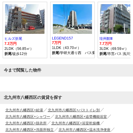
LEGEND157
ヒルズ折尾
珪州館Ⅲ
7万円
7.3万円
7.7万円
1LDK（43.70㎡）
2LDK（56.85㎡）
3LDK（69.59㎡）
折尾
/学研大通り西 バス乗車時間22分 停歩1分
折尾
/徒歩12分
折尾
/市営バス 浅川
今まで閲覧した物件
北九州市八幡西区の賃貸を探す
北九州市八幡西区+給湯
北九州市八幡西区+バストイレ別
北九州市八幡西区+シャワー
北九州市八幡西区+追焚機能浴室
北九州市八幡西区+脱衣所
北九州市八幡西区+浴室乾燥機
北九州市八幡西区+洗面所独立
北九州市八幡西区+温水洗浄便座