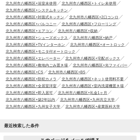
北九州市八幡西区+浴室未使用
北九州市八幡西区+トイレ未使用
北九州市八幡西区+システムキッチン
北九州市八幡西区+対面式キッチン
北九州市八幡西区+2口コンロ
北九州市八幡西区+バルコニー
北九州市八幡西区+フローリング
北九州市八幡西区+エアコン
北九州市八幡西区+収納
北九州市八幡西区+シューズボックス
北九州市八幡西区+納戸
北九州市八幡西区+TVインターホン
北九州市八幡西区+オートロック
北九州市八幡西区+モニタ付オートロック
北九州市八幡西区+エレベーター
北九州市八幡西区+宅配ボックス
北九州市八幡西区+敷地内ごみ置き場
北九州市八幡西区+光ファイバー
北九州市八幡西区+CS
北九州市八幡西区+BS
北九州市八幡西区+防犯カメラ
北九州市八幡西区+ネット使用料不要
北九州市八幡西区+全居室洋室
北九州市八幡西区+室内洗濯機置き場
北九州市八幡西区+即入居可
北九州市八幡西区+礼金1ヶ月
北九州市八幡西区+築2年以内
北九州市八幡西区+九州共立大学
北九州市八幡西区+九州女子大学
北九州市八幡西区+産業医科大学
最近検索した条件