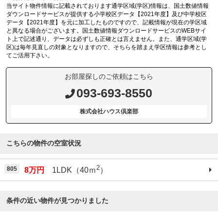
当サイト物件情報に記載されております通学区域(学区)情報は、国土数値情報
ダウンロードサービスが提供する小学校区データ【2021年度】及び中学校区
データ【2021年度】を元に加工したものですので、記載情報が現在の学区域
と異なる場合がございます。国土数値情報ダウンロードサービスのWEBサイ
ト上で記述通り、データは必ずしも正確とは言えません。また、通学区域(学
区)は毎年見直しの対象となりますので、そちらを踏まえ学区情報は参考とし
てご活用下さい。
お部屋探しのご依頼はこちら
093-693-8550
株式会社ハウス倶楽部
こちらの物件の空室状況
2
805
8万円
1LDK（40ｍ
）
条件の近い物件が見つかりました