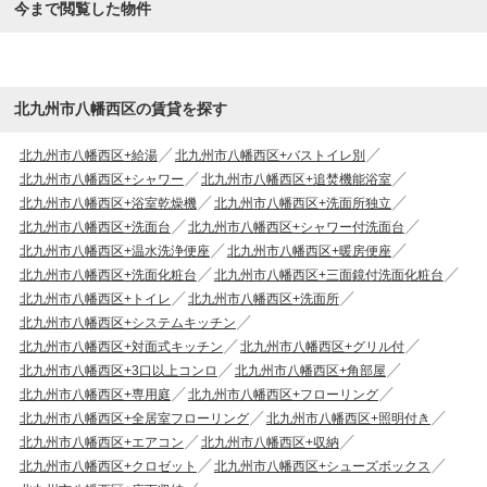
今まで閲覧した物件
北九州市八幡西区の賃貸を探す
北九州市八幡西区+給湯
北九州市八幡西区+バストイレ別
北九州市八幡西区+シャワー
北九州市八幡西区+追焚機能浴室
北九州市八幡西区+浴室乾燥機
北九州市八幡西区+洗面所独立
北九州市八幡西区+洗面台
北九州市八幡西区+シャワー付洗面台
北九州市八幡西区+温水洗浄便座
北九州市八幡西区+暖房便座
北九州市八幡西区+洗面化粧台
北九州市八幡西区+三面鏡付洗面化粧台
北九州市八幡西区+トイレ
北九州市八幡西区+洗面所
北九州市八幡西区+システムキッチン
北九州市八幡西区+対面式キッチン
北九州市八幡西区+グリル付
北九州市八幡西区+3口以上コンロ
北九州市八幡西区+角部屋
北九州市八幡西区+専用庭
北九州市八幡西区+フローリング
北九州市八幡西区+全居室フローリング
北九州市八幡西区+照明付き
北九州市八幡西区+エアコン
北九州市八幡西区+収納
北九州市八幡西区+クロゼット
北九州市八幡西区+シューズボックス