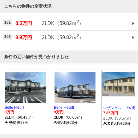
こちらの物件の空室状況
2
101
8.5万円
2LDK（59.82ｍ
）
2
303
8.9万円
2LDK（59.82ｍ
）
条件の近い物件が見つかりました
Belle FleurⅡ
Belle FleurⅡ
レザンヒル 上の原
8万円
9万円
7.85万円
2LDK（60.43㎡）
2LDK（60.03㎡）
2LDK（58.57㎡）
今池
/徒歩23分
今池
/徒歩23分
永犬丸
/徒歩26分