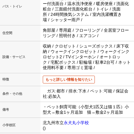
ー付洗面台 / 温水洗浄便座 / 暖房便座 / 洗面化
バス・トイレ
粧台 / 三面鏡付洗面化粧台 / トイレ / 洗面
所 / 24時間換気システム / 室内洗濯機置き
場 / シャッター雨戸 /
角部屋 / 専用庭 / フローリング / 全居室フロー
住空間
リング / 照明付き / エアコン /
収納 / クロゼット / シューズボックス / 床下収
納 / ウォークインクロゼット / ウォークインク
ロゼット2 / TVインターホン / オートロッ
設備・サービス
ク / 宅配ボックス / 駐輪場 / 駐車2台可 / ネット
使用料不要 / 専用ゴミ置場 /
特徴
もっと詳しい情報を知りたい
ガス:都市 / 排水:下水 / ペット:可能 / 保証会
条件・その他
社:必加入
・ペット飼育可能（小型犬1匹又は猫１匹）小
備考
型犬→敷金1ヶ月追加 猫→敷金2ヶ月追加
北九州市立
永犬丸小学校
小学校区
()