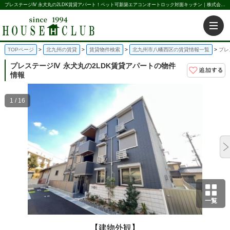
プレステージⅣ 永犬丸の2LDK賃貸アパート！ペット可新築エアコンオートロック対面キッチン｜株式会社ハウス倶楽部
TOPページ
北九州の賃貸
賃貸物件検索
北九州市八幡西区の賃貸情報一覧
プレ
プレステージⅣ
永犬丸の2LDK賃貸アパートの物件
情報
1 / 16
一覧
【建物外観】