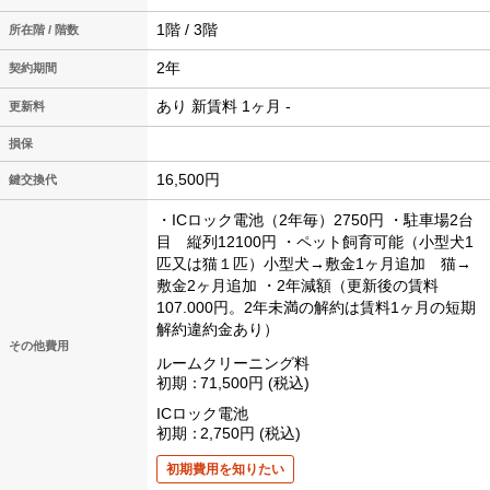
1階 / 3階
所在階 / 階数
2年
契約期間
あり 新賃料 1ヶ月 -
更新料
損保
16,500円
鍵交換代
・ICロック電池（2年毎）2750円
・駐車場2台
目 縦列12100円
・ペット飼育可能（小型犬1
匹又は猫１匹）小型犬→敷金1ヶ月追加 猫→
敷金2ヶ月追加
・2年減額（更新後の賃料
107.000円。2年未満の解約は賃料1ヶ月の短期
解約違約金あり）
その他費用
ルームクリーニング料
初期
71,500円
税込
ICロック電池
初期
2,750円
税込
初期費用を知りたい