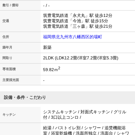
- / -
敷引 / 償却
筑豊電気鉄道「永犬丸」駅 徒歩12分
筑豊電気鉄道「今池」駅 徒歩15分
交通
筑豊電気鉄道「三ヶ森」駅 徒歩21分
福岡県北九州市八幡西区的場町
住所
新築
築年月
2LDK (LDK12.2畳/洋室7.2畳/洋室5.3畳)
間取り
2
59.82ｍ
専有面積
-
主要採光面
設備・条件・こだわり
システムキッチン / 対面式キッチン / グリル
キッチン
付 / 3口以上コンロ /
給湯 / バストイレ別 / シャワー / 追焚機能浴
室 / 浴室乾燥機 / 洗面所独立 / 洗面台 / シャワ