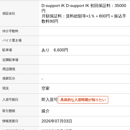
D-support IK D-support IK 初回保証料：35000
円
保証会社
月額保証料：賃料総額等×1％＋800円＋振込手
数料90円
仲介手数料
バイク置き場
あり 6,600円
駐車場
近隣駐車場
周辺環境
-
借家区分
空家
現況
即入居可
入居可能日
具体的な入居時期が知りたい
媒介
取引態様
2026年07月03日
情報更新日