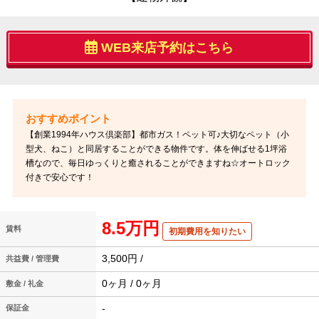
WEB来店予約はこちら
【創業1994年ハウス倶楽部】都市ガス！ペット可♪大切なペット（小
型犬、ねこ）と同居することができる物件です。体を伸ばせる1坪浴
槽なので、毎日ゆっくりと癒されることができますね☆オートロック
付きで安心です！
8.5万円
賃料
初期費用を知りたい
3,500円 /
共益費 / 管理費
0ヶ月 / 0ヶ月
敷金 / 礼金
-
保証金