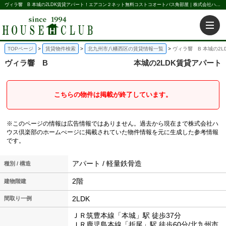
ヴィラ響 B 本城の2LDK賃貸アパート！エアコン２ネット無料コストコオートバス角部屋｜株式会社ハウス倶楽部
TOPページ
賃貸物件検索
北九州市八幡西区の賃貸情報一覧
ヴィラ響 B 本城の2L
ヴィラ響 B
本城の2LDK賃貸アパート
こちらの物件は掲載が終了しています。
※このページの情報は広告情報ではありません。過去から現在まで株式会社ハ
ウス倶楽部のホームぺージに掲載されていた物件情報を元に生成した参考情報
です。
アパート / 軽量鉄骨造
種別 / 構造
2階
建物階建
2LDK
間取り一例
ＪＲ筑豊本線「本城」駅 徒歩37分
ＪＲ鹿児島本線「折尾」駅 徒歩60分/北九州市