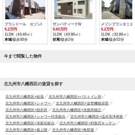
プランドール セゾンⅠ
サンパティークⅣ
5.2万円
5.65万円
5.2万円
1LDK（43.40㎡）
1LDK（43.90㎡）
1LDK（32.80㎡）
本城
/徒歩30分
折尾
/徒歩2分
本城
/徒歩52分
今まで閲覧した物件
北九州市八幡西区の賃貸を探す
北九州市八幡西区+給湯
北九州市八幡西区+バストイレ別
北九州市八幡西区+シャワー
北九州市八幡西区+追焚機能浴室
北九州市八幡西区+脱衣所
北九州市八幡西区+洗面所独立
北九州市八幡西区+シャワー付洗面台
北九州市八幡西区+温水洗浄便座
北九州市八幡西区+洗面化粧台
北九州市八幡西区+対面式キッチン
北九州市八幡西区+最上階
北九州市八幡西区+角部屋