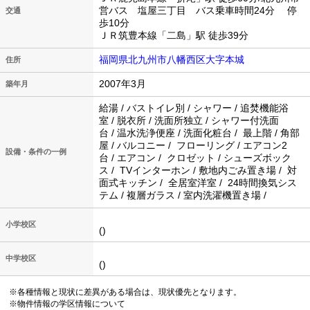
営バス 塩屋三丁目 バス乗車時間24分 停
交通
歩10分
ＪＲ筑豊本線「二島」駅 徒歩39分
福岡県北九州市八幡西区大字本城
住所
2007年3月
築年月
給湯 / バストイレ別 / シャワー / 追焚機能浴
室 / 脱衣所 / 洗面所独立 / シャワー付洗面
台 / 温水洗浄便座 / 洗面化粧台 / 最上階 / 角部
屋 / バルコニー / フローリング / エアコン2
設備・条件の一例
台 / エアコン / クロゼット / シューズボック
ス / TVインターホン / 敷地内ごみ置き場 / 対
面式キッチン / 全居室洋室 / 24時間換気シス
テム / 複層ガラス / 室内洗濯機置き場 /
小学校区
()
中学校区
()
※各種情報と現状に差異がある場合は、現状優先となります。
※物件情報の学区情報について