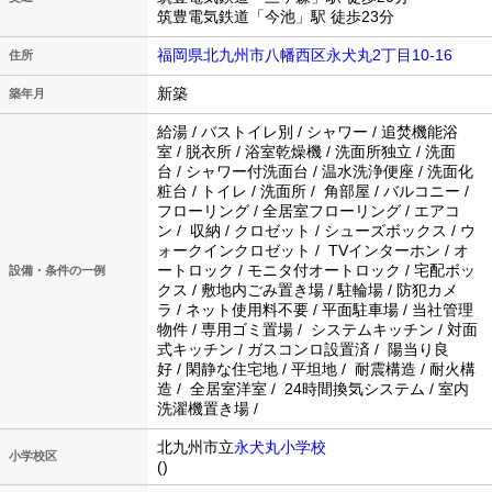
筑豊電気鉄道「今池」駅 徒歩23分
福岡県北九州市八幡西区永犬丸2丁目10-16
住所
新築
築年月
給湯 / バストイレ別 / シャワー / 追焚機能浴
室 / 脱衣所 / 浴室乾燥機 / 洗面所独立 / 洗面
台 / シャワー付洗面台 / 温水洗浄便座 / 洗面化
粧台 / トイレ / 洗面所 / 角部屋 / バルコニー /
フローリング / 全居室フローリング / エアコ
ン / 収納 / クロゼット / シューズボックス / ウ
ォークインクロゼット / TVインターホン / オ
ートロック / モニタ付オートロック / 宅配ボッ
設備・条件の一例
クス / 敷地内ごみ置き場 / 駐輪場 / 防犯カメ
ラ / ネット使用料不要 / 平面駐車場 / 当社管理
物件 / 専用ゴミ置場 / システムキッチン / 対面
式キッチン / ガスコンロ設置済 / 陽当り良
好 / 閑静な住宅地 / 平坦地 / 耐震構造 / 耐火構
造 / 全居室洋室 / 24時間換気システム / 室内
洗濯機置き場 /
北九州市立
永犬丸小学校
小学校区
()