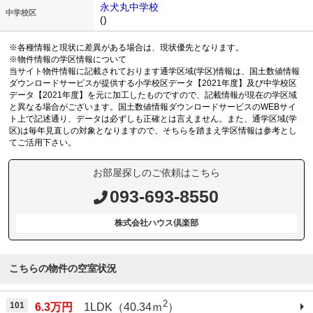
永犬丸中学校
中学校区
()
※各種情報と現状に差異がある場合は、現状優先となります。
※物件情報の学区情報について
当サイト物件情報に記載されております通学区域(学区)情報は、国土数値情報
ダウンロードサービスが提供する小学校区データ【2021年度】及び中学校区
データ【2021年度】を元に加工したものですので、記載情報が現在の学区域
と異なる場合がございます。国土数値情報ダウンロードサービスのWEBサイ
ト上で記述通り、データは必ずしも正確とは言えません。また、通学区域(学
区)は毎年見直しの対象となりますので、そちらを踏まえ学区情報は参考とし
てご活用下さい。
お部屋探しのご依頼はこちら
093-693-8550
株式会社ハウス倶楽部
こちらの物件の空室状況
2
101
6.3万円
1LDK（40.34ｍ
）