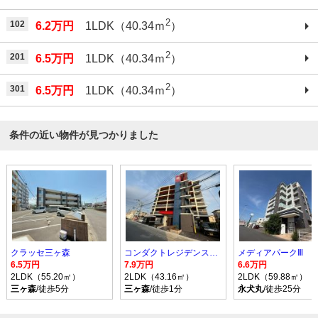
2
102
6.2万円
1LDK（40.34ｍ
）
2
201
6.5万円
1LDK（40.34ｍ
）
2
301
6.5万円
1LDK（40.34ｍ
）
条件の近い物件が見つかりました
クラッセ三ヶ森
コンダクトレジデンスSANGAMORI
メディアパークⅢ
6.5万円
7.9万円
6.6万円
2LDK（55.20㎡）
2LDK（43.16㎡）
2LDK（59.88㎡）
三ヶ森
/徒歩5分
三ヶ森
/徒歩1分
永犬丸
/徒歩25分