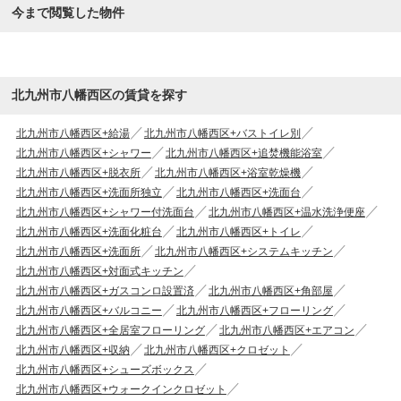
今まで閲覧した物件
北九州市八幡西区の賃貸を探す
北九州市八幡西区+給湯
北九州市八幡西区+バストイレ別
北九州市八幡西区+シャワー
北九州市八幡西区+追焚機能浴室
北九州市八幡西区+脱衣所
北九州市八幡西区+浴室乾燥機
北九州市八幡西区+洗面所独立
北九州市八幡西区+洗面台
北九州市八幡西区+シャワー付洗面台
北九州市八幡西区+温水洗浄便座
北九州市八幡西区+洗面化粧台
北九州市八幡西区+トイレ
北九州市八幡西区+洗面所
北九州市八幡西区+システムキッチン
北九州市八幡西区+対面式キッチン
北九州市八幡西区+ガスコンロ設置済
北九州市八幡西区+角部屋
北九州市八幡西区+バルコニー
北九州市八幡西区+フローリング
北九州市八幡西区+全居室フローリング
北九州市八幡西区+エアコン
北九州市八幡西区+収納
北九州市八幡西区+クロゼット
北九州市八幡西区+シューズボックス
北九州市八幡西区+ウォークインクロゼット