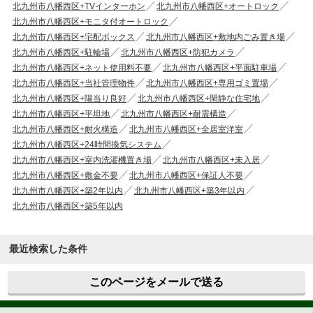
北九州市八幡西区+TVインターホン
北九州市八幡西区+オートロック
北九州市八幡西区+モニタ付オートロック
北九州市八幡西区+宅配ボックス
北九州市八幡西区+敷地内ごみ置き場
北九州市八幡西区+駐輪場
北九州市八幡西区+防犯カメラ
北九州市八幡西区+ネット使用料不要
北九州市八幡西区+平面駐車場
北九州市八幡西区+当社管理物件
北九州市八幡西区+専用ゴミ置場
北九州市八幡西区+陽当り良好
北九州市八幡西区+閑静な住宅地
北九州市八幡西区+平坦地
北九州市八幡西区+耐震構造
北九州市八幡西区+耐火構造
北九州市八幡西区+全居室洋室
北九州市八幡西区+24時間換気システム
北九州市八幡西区+室内洗濯機置き場
北九州市八幡西区+未入居
北九州市八幡西区+敷金不要
北九州市八幡西区+保証人不要
北九州市八幡西区+築2年以内
北九州市八幡西区+築3年以内
北九州市八幡西区+築5年以内
最近検索した条件
このページをメールで送る