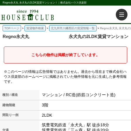
Regno永犬丸 永犬丸の2LDK賃貸マンション！｜株式会社ハウス倶楽部
TOPページ
賃貸物件検索
北九州市八幡西区の賃貸情報一覧
Regno永犬丸 永犬丸
Regno永犬丸
永犬丸の2LDK賃貸マンション
こちらの物件は掲載が終了しています。
※このページの情報は広告情報ではありません。過去から現在まで株式会社ハ
ウス倶楽部のホームぺージに掲載されていた物件情報を元に生成した参考情報
です。
マンション / RC造(鉄筋コンクリート造)
種別 / 構造
3階
建物階建
2LDK
間取り一例
筑豊電気鉄道「永犬丸」駅 徒歩18分
筑豊電気鉄道「三ヶ森」駅 徒歩20分
交通