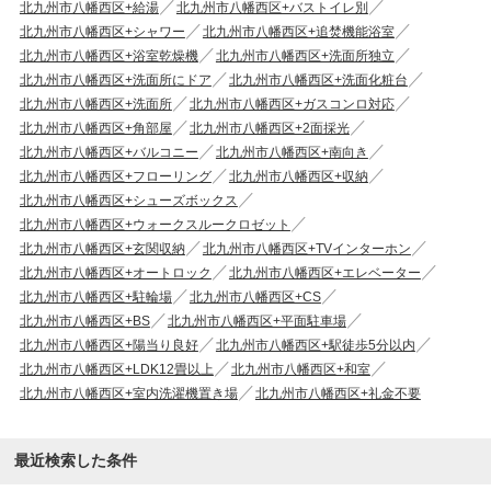
北九州市八幡西区+給湯
北九州市八幡西区+バストイレ別
北九州市八幡西区+シャワー
北九州市八幡西区+追焚機能浴室
北九州市八幡西区+浴室乾燥機
北九州市八幡西区+洗面所独立
北九州市八幡西区+洗面所にドア
北九州市八幡西区+洗面化粧台
北九州市八幡西区+洗面所
北九州市八幡西区+ガスコンロ対応
北九州市八幡西区+角部屋
北九州市八幡西区+2面採光
北九州市八幡西区+バルコニー
北九州市八幡西区+南向き
北九州市八幡西区+フローリング
北九州市八幡西区+収納
北九州市八幡西区+シューズボックス
北九州市八幡西区+ウォークスルークロゼット
北九州市八幡西区+玄関収納
北九州市八幡西区+TVインターホン
北九州市八幡西区+オートロック
北九州市八幡西区+エレベーター
北九州市八幡西区+駐輪場
北九州市八幡西区+CS
北九州市八幡西区+BS
北九州市八幡西区+平面駐車場
北九州市八幡西区+陽当り良好
北九州市八幡西区+駅徒歩5分以内
北九州市八幡西区+LDK12畳以上
北九州市八幡西区+和室
北九州市八幡西区+室内洗濯機置き場
北九州市八幡西区+礼金不要
最近検索した条件