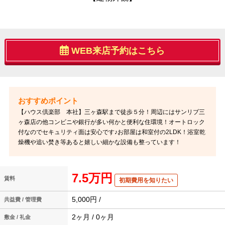
WEB来店予約はこちら
【ハウス倶楽部 本社】三ヶ森駅まで徒歩５分！周辺にはサンリブ三
ヶ森店の他コンビニや銀行が多い何かと便利な住環境！オートロック
付なのでセキュリティ面は安心です♪お部屋は和室付の2LDK！浴室乾
燥機や追い焚き等あると嬉しい細かな設備も整っています！
7.5万円
賃料
初期費用を知りたい
5,000円 /
共益費 / 管理費
2ヶ月 / 0ヶ月
敷金 / 礼金