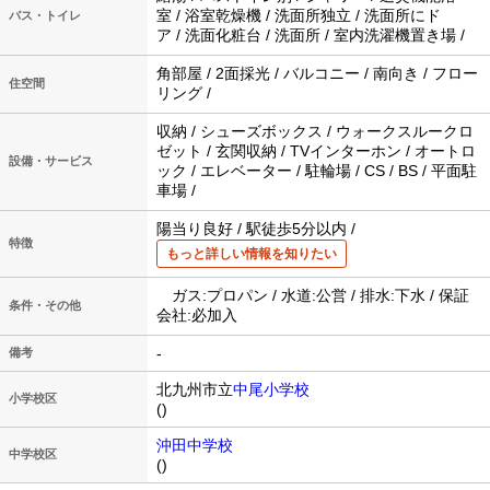
室 / 浴室乾燥機 / 洗面所独立 / 洗面所にド
バス・トイレ
ア / 洗面化粧台 / 洗面所 / 室内洗濯機置き場 /
角部屋 / 2面採光 / バルコニー / 南向き / フロー
住空間
リング /
収納 / シューズボックス / ウォークスルークロ
ゼット / 玄関収納 / TVインターホン / オートロ
設備・サービス
ック / エレベーター / 駐輪場 / CS / BS / 平面駐
車場 /
陽当り良好 / 駅徒歩5分以内 /
特徴
もっと詳しい情報を知りたい
ガス:プロパン / 水道:公営 / 排水:下水 / 保証
条件・その他
会社:必加入
-
備考
北九州市立
中尾小学校
小学校区
()
沖田中学校
中学校区
()