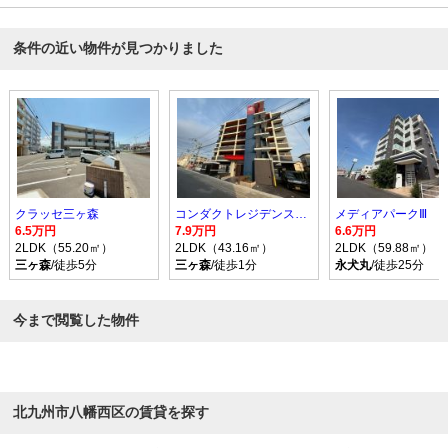
条件の近い物件が見つかりました
クラッセ三ヶ森
コンダクトレジデンスSANGAMORI
メディアパークⅢ
6.5万円
7.9万円
6.6万円
2LDK（55.20㎡）
2LDK（43.16㎡）
2LDK（59.88㎡）
三ヶ森
/徒歩5分
三ヶ森
/徒歩1分
永犬丸
/徒歩25分
今まで閲覧した物件
北九州市八幡西区の賃貸を探す