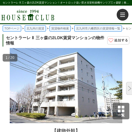
セントラーレ Ⅱ 三ヶ森の2LDK賃貸マンション！オートロック追い焚き浴室乾燥機サンリブ三ヶ森駅｜株式会社ハウス倶楽部
TOPページ
北九州の賃貸
賃貸物件検索
北九州市八幡西区の賃貸情報一覧
セン
セントラーレ Ⅱ
三ヶ森の2LDK賃貸マンションの物件
情報
1 / 20
一覧
【建物外観】